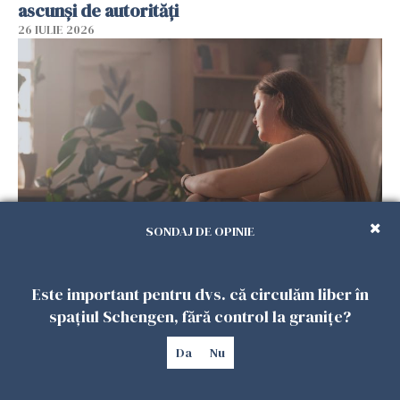
ascunși de autorități
26 IULIE 2026
SONDAJ DE OPINIE
Vrei să te muți în SUA? Un studiu Harvard
arată ce se întâmplă cu sănătatea multor
Este important pentru dvs. că circulăm liber în
imigranți
spațiul Schengen, fără control la granițe?
26 IULIE 2026
Da
Nu