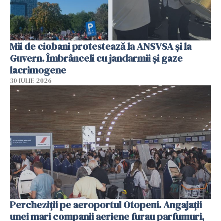
Mii de ciobani protestează la ANSVSA și la
Guvern. Îmbrânceli cu jandarmii și gaze
lacrimogene
30 IULIE 2026
Percheziții pe aeroportul Otopeni. Angajații
unei mari companii aeriene furau parfumuri,