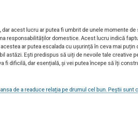
te, dar acest lucru ar putea fi umbrit de unele momente de
ma responsabilităților domestice. Acest lucru indică faptu
 acestea ar putea escalada cu ușurință în ceva mai puțin d
l astăzi. Ești predispus să uiți de nevoile tale creative pe
fi dificilă, dar esențială, și vei putea începe să îți constr
șansa de a readuce relația pe drumul cel bun. Peștii sunt 