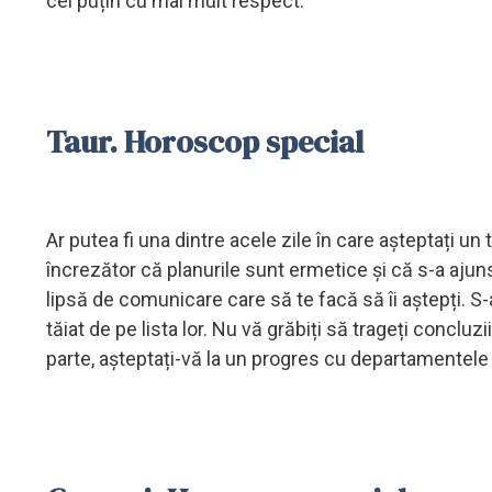
cel puțin cu mai mult respect.
Taur. Horoscop special
Ar putea fi una dintre acele zile în care așteptați un 
încrezător că planurile sunt ermetice și că s-a ajuns
lipsă de comunicare care să te facă să îi aștepți. S-a
tăiat de pe lista lor. Nu vă grăbiți să trageți concluzi
parte, așteptați-vă la un progres cu departamentele 