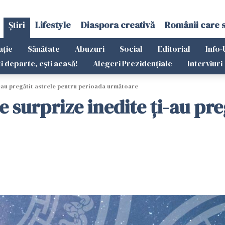
Știri
Lifestyle
Diaspora creativă
Românii care 
ație
Sănătate
Abuzuri
Social
Editorial
Info-
ti departe, ești acasă!
Alegeri Prezidențiale
Interviuri
i-au pregătit astrele pentru perioada următoare
e surprize inedite ți-au pre