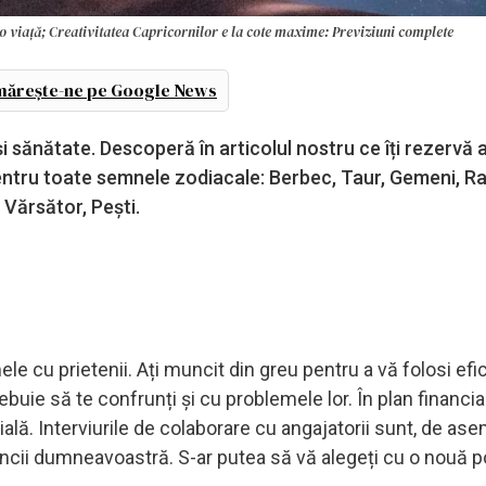
a o viață; Creativitatea Capricornilor e la cote maxime: Previziuni complete
ărește-ne pe Google News
 sănătate. Descoperă în articolul nostru ce îți rezervă 
entru toate semnele zodiacale: Berbec, Taur, Gemeni, Ra
 Vărsător, Pești.
le cu prietenii. Ați muncit din greu pentru a vă folosi efi
buie să te confrunți și cu problemele lor. În plan financiar
ială. Interviurile de colaborare cu angajatorii sunt, de as
cii dumneavoastră. S-ar putea să vă alegeți cu o nouă p