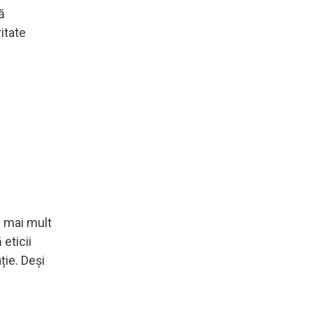
ă
itate
i mai mult
 eticii
ție. Deși