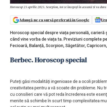
Horoscop 23 aprilie 2023. Scorpion, tot ce începeți în această zi va dur
Adaugă-ne ca sursă preferată în Google
Urm
Horoscop special despre viața personală, carieră și
când vine vorba de viața ta. Previziuni complete p
Fecioară, Balanță, Scorpion, Săgetător, Capricorn,
Berbec. Horoscop special
Puteți găsi modalități ingenioase de a ocoli probleme
creativitatea pentru a vă scoate din probleme. Nu tre
cu consilieri care vă pot reda încrederea este esenț
menite să schimbe în scurt timp complexitatea mun