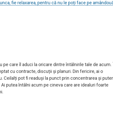
unca, fie relaxarea, pentru că nu le poți face pe amândou
 pe care îl aduci la oricare dintre întâlnirile tale de acum. 
at cu contracte, discuții și planuri. Din fericire, ai o
 Ceilalți pot fi readuși la punct prin concentrarea și pute
 Ai putea întâlni acum pe cineva care are idealuri foarte
i.