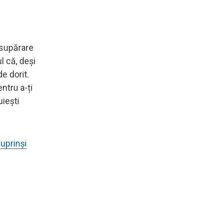
 supărare
l că, deși
e dorit.
ntru a-ți
uiești
cuprinși