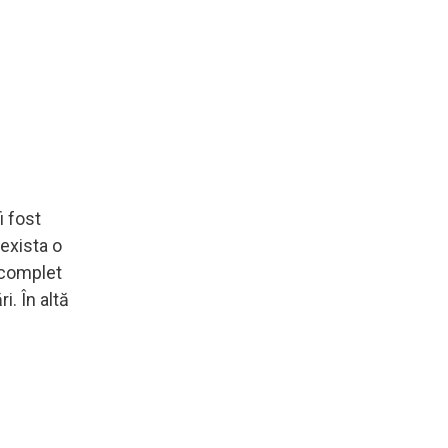
i fost
 exista o
u complet
i. În altă