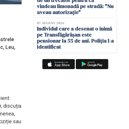
de un trecător pentru că
vindeau limonadă pe stradă: "Nu
aveau autorizație"
07 AUGUST 2026
Individul care a desenat o inimă
pe Transfăgărășan este
astrele
pensionar la 55 de ani. Poliția l-a
identificat
c, Leu,
cient
, discuția
emenea,
oziție sau