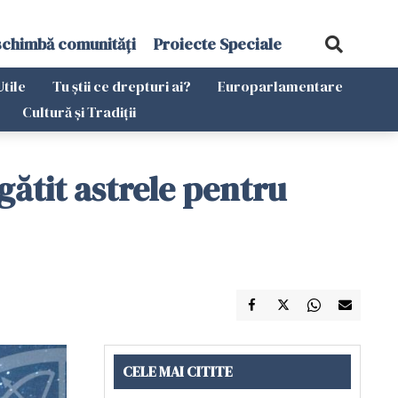
schimbă comunități
Proiecte Speciale
Utile
Tu știi ce drepturi ai?
Europarlamentare
Cultură și Tradiții
gătit astrele pentru
CELE MAI CITITE