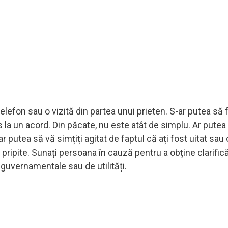
telefon sau o vizită din partea unui prieten. S-ar putea să f
 la un acord. Din păcate, nu este atât de simplu. Ar putea
r putea să vă simțiți agitat de faptul că ați fost uitat sa
i pripite. Sunați persoana în cauză pentru a obține clarificăr
guvernamentale sau de utilități.