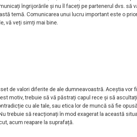
unicați îngrijorările și nu îl faceți pe partenerul dvs. să v
stă temă. Comunicarea unui lucru important este o prior
e, vă veți simți mai bine.
set de valori diferite de ale dumneavoastră. Aceștia vor fi
cest motiv, trebuie să vă păstrați capul rece și să ascultaț
contradicție cu ale tale, sau etica lor de muncă să fie opusă
 Nu trebuie să reacționați în mod exagerat la această situa
recut, acum reapare la suprafață.