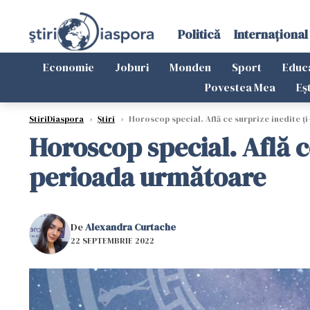
Politică
Internațional
Economie
Joburi
Monden
Sport
Educ
Povestea Mea
Eș
StiriDiaspora
›
Știri
›
Horoscop special. Află ce surprize inedite ț
Horoscop special. Află c
perioada următoare
De
Alexandra Curtache
22 SEPTEMBRIE 2022