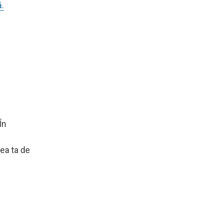
ă.
În
rea ta de