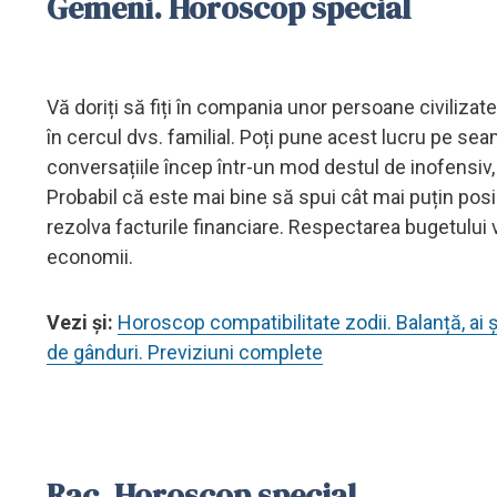
Gemeni. Horoscop special
Vă doriți să fiți în compania unor persoane civiliza
în cercul dvs. familial. Poți pune acest lucru pe sea
conversațiile încep într-un mod destul de inofensiv,
Probabil că este mai bine să spui cât mai puțin posibi
rezolva facturile financiare. Respectarea bugetului va 
economii.
Vezi și:
Horoscop compatibilitate zodii. Balanță, ai 
de gânduri. Previziuni complete
Rac. Horoscop special