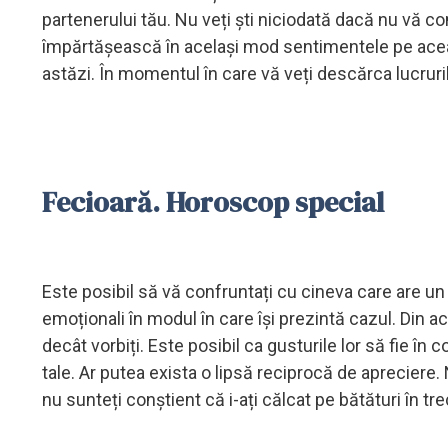
partenerului tău. Nu veți ști niciodată dacă nu vă com
împărtășească în același mod sentimentele pe acea
astăzi. În momentul în care vă veți descărca lucruril
Fecioară. Horoscop special
Este posibil să vă confruntați cu cineva care are un 
emoționali în modul în care își prezintă cazul. Din a
decât vorbiți. Este posibil ca gusturile lor să fie în 
tale. Ar putea exista o lipsă reciprocă de apreciere.
nu sunteți conștient că i-ați călcat pe bătături în t