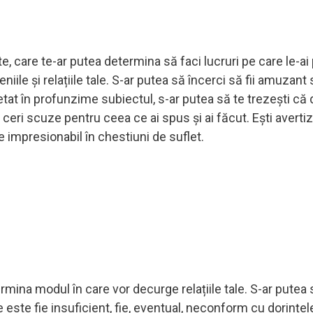
te, care te-ar putea determina să faci lucruri pe care le-ai
niile și relațiile tale. S-ar putea să încerci să fii amuzant
etat în profunzime subiectul, s-ar putea să te trezești că 
 ceri scuze pentru ceea ce ai spus și ai făcut. Ești averti
e impresionabil în chestiuni de suflet.
rmina modul în care vor decurge relațiile tale. S-ar putea 
 este fie insuficient, fie, eventual, neconform cu dorințel