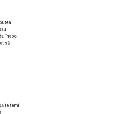
 putea
 sau
dai înapoi
zat să
să te temi
e