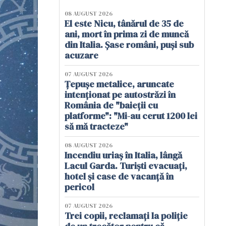
08 AUGUST 2026
El este Nicu, tânărul de 35 de
ani, mort în prima zi de muncă
din Italia. Șase români, puși sub
acuzare
07 AUGUST 2026
Țepușe metalice, aruncate
intenționat pe autostrăzi în
România de "baieții cu
platforme": "Mi-au cerut 1200 lei
să mă tracteze"
08 AUGUST 2026
Incendiu uriaș în Italia, lângă
Lacul Garda. Turiști evacuați,
hotel și case de vacanță în
pericol
07 AUGUST 2026
Trei copii, reclamați la poliție