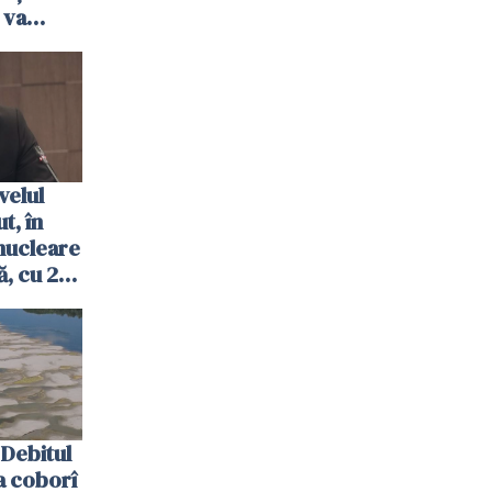
 va
ombrie
velul
t, în
nucleare
, cu 2
 trecută
Debitul
a coborî