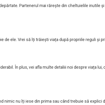
părtate. Partenerul mai rărește din cheltuielile inutile și 
 de ele. Vrei să îți trăiești viața după propriile reguli și pr
l. În plus, vei afla multe detaliii noi despre viața lui, c
ând nimic nu îți iese din prima sau când trebuie să explici 