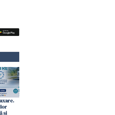
axare.
elor
ă şi