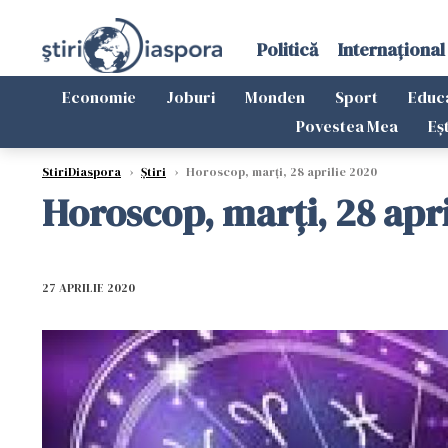
Politică
Internațional
Economie
Joburi
Monden
Sport
Educ
Povestea Mea
Eș
StiriDiaspora
›
Știri
›
Horoscop, marți, 28 aprilie 2020
Horoscop, marți, 28 apri
27 APRILIE 2020