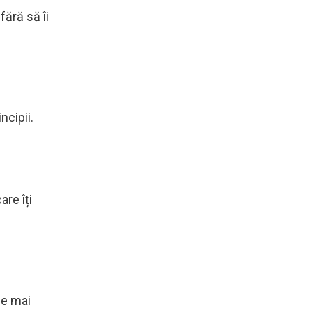
fără să îi
incipii.
are îți
de mai