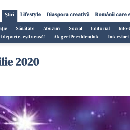
Știri
Lifestyle
Diaspora creativă
Românii care 
ație
Sănătate
Abuzuri
Social
Editorial
Info-
ti departe, ești acasă!
Alegeri Prezidențiale
Interviuri
lie 2020