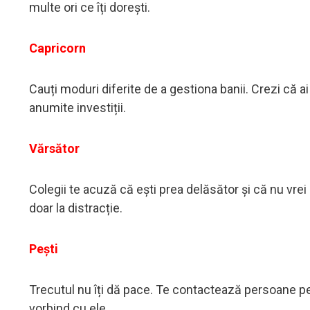
multe ori ce îți dorești.
Capricorn
Cauți moduri diferite de a gestiona banii. Crezi că a
anumite investiții.
Vărsător
Colegii te acuză că ești prea delăsător și că nu vrei s
doar la distracție.
Pești
Trecutul nu îți dă pace. Te contactează persoane pe 
vorbind cu ele.