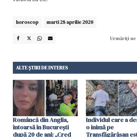
horoscop
marti 28 aprilie 2020
Urmăriți-ne 
ALTE ȘTIRI DE INTERES
Româncă din Anglia,
Individul care a d
întoarsă în București
o inimă pe
după 20 de ani: „Cred
Transfăgărășan es