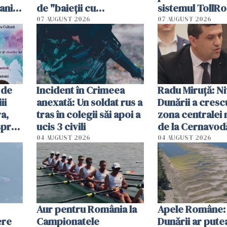
ani.
de "baieții cu
sistemul TollRo
at
platforme": "Mi-au
începe la 1 oct
07 AUGUST 2026
07 AUGUST 2026
cerut 1200 lei să mă
tracteze"
 de
Incident în Crimeea
Radu Miruţă: Ni
ii
anexată: Un soldat rus a
Dunării a crescu
a,
tras în colegii săi apoi a
zona centralei 
spre
ucis 3 civili
de la Cernavodă
olum
cm faţă de ziua
04 AUGUST 2026
04 AUGUST 2026
Aur pentru România la
Apele Române: 
ere
Campionatele
Dunării ar pute