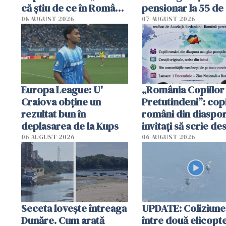
că știu de ce în România
pensionar la 55 de 
se trăiește mai bine ca
Poliția l-a identific
08 AUGUST 2026
07 AUGUST 2026
în Anglia. E schimbat"
Europa League: U'
„România Copiilor
Craiova obține un
Pretutindeni”: copi
rezultat bun în
români din diaspor
deplasarea de la Kups
invitați să scrie de
România într-un v
06 AUGUST 2026
06 AUGUST 2026
special
Seceta lovește întreaga
UPDATE: Coliziune
Dunăre. Cum arată
între două elicopt