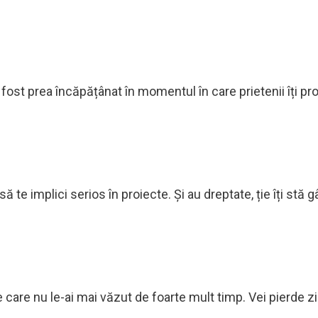
i fost prea încăpățânat în momentul în care prietenii îți p
ă te implici serios în proiecte. Și au dreptate, ție îți stă 
care nu le-ai mai văzut de foarte mult timp. Vei pierde z