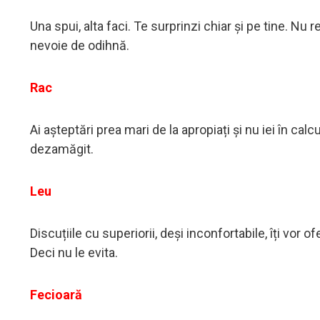
Una spui, alta faci. Te surprinzi chiar și pe tine. Nu 
nevoie de odihnă.
Rac
Ai așteptări prea mari de la apropiați și nu iei în cal
dezamăgit.
Leu
Discuțiile cu superiorii, deși inconfortabile, îți vor 
Deci nu le evita.
Fecioară