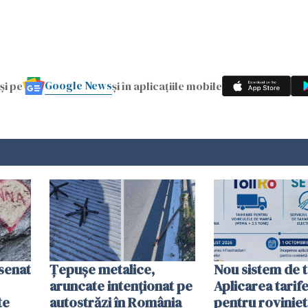
Google News
și pe
și în aplicațiile mobile
esenat
Țepușe metalice,
Nou sistem de t
aruncate intenționat pe
Aplicarea tarif
te
autostrăzi în România
pentru roviniet