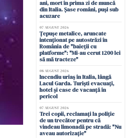
ani, mort în prima zi de muncă
din Italia. Șase români, puși sub
acuzare
07 AUGUST 2026
Țepușe metalice, aruncate
intenționat pe autostrăzi în
România de "baieții cu
platforme": "Mi-au cerut 1200 lei
să mă tracteze"
08 AUGUST 2026
Incendiu uriaș în Italia, lângă
Lacul Garda. Turiști evacuați,
hotel și case de vacanță în
pericol
07 AUGUST 2026
Trei copii, reclamați la poliție
de un trecător pentru că
vindeau limonadă pe stradă: "Nu
aveau autorizație"