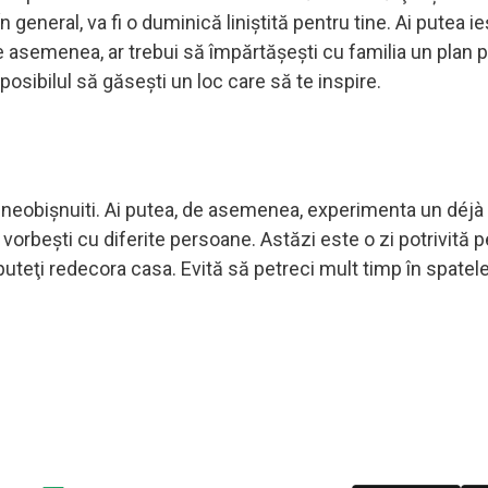
n general, va fi o duminică liniştită pentru tine. Ai putea ie
e asemenea, ar trebui să împărtășeşti cu familia un plan 
ot posibilul să găseşti un loc care să te inspire.
 neobişnuiti. Ai putea, de asemenea, experimenta un déjà 
 vorbeşti cu diferite persoane. Astăzi este o zi potrivită p
uteţi redecora casa. Evită să petreci mult timp în spatel