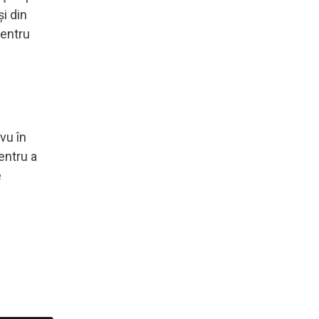
și din
pentru
vu în
entru a
e