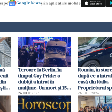
Google News
și pe
și în aplicațiile mobile
uă
Teroare la Berlin, în
Român, în stare
cuit
timpul Gay Pride: o
după ce a intrat
din
dubiță a intrat în
casă din Italia.
știu
mulțime. Un mort și 15
Proprietarul s
 voi”
răniți
s-a apărat cu un
26 IULIE 2026
26 IULIE 2026