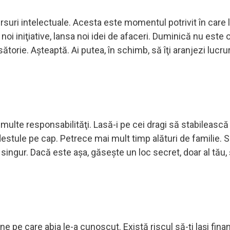
cursuri intelectuale. Acesta este momentul potrivit în care l
noi iniţiative, lansa noi idei de afaceri. Duminică nu este 
orie. Aşteaptă. Ai putea, în schimb, să îţi aranjezi lucrur
multe responsabilităţi. Lasă-i pe cei dragi să stabilească
stule pe cap. Petrece mai mult timp alături de familie. Sa
i singur. Dacă este aşa, găseşte un loc secret, doar al tău, 
e pe care abia le-a cunoscut. Există riscul să-ţi laşi fina