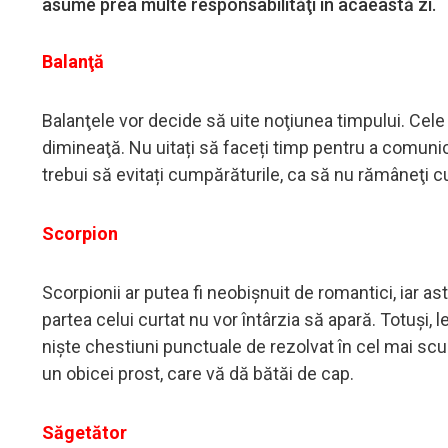
asume prea multe responsabilităţi în acaeastă zi.
Balanţă
Balanţele vor decide să uite noţiunea timpului. Cele 
dimineaţă. Nu uitați să faceți timp pentru a comunica
trebui să evitați cumpărăturile, ca să nu rămâneţi 
Scorpion
Scorpionii ar putea fi neobişnuit de romantici, iar as
partea celui curtat nu vor întârzia să apară. Totuşi,
nişte chestiuni punctuale de rezolvat în cel mai sc
un obicei prost, care vă dă bătăi de cap.
Săgetător