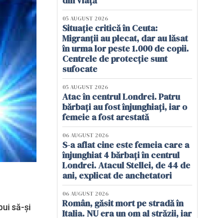
din viață
05 AUGUST 2026
Situație critică în Ceuta:
Migranții au plecat, dar au lăsat
în urma lor peste 1.000 de copii.
Centrele de protecție sunt
sufocate
05 AUGUST 2026
Atac în centrul Londrei. Patru
bărbați au fost înjunghiați, iar o
femeie a fost arestată
06 AUGUST 2026
S-a aflat cine este femeia care a
înjunghiat 4 bărbați în centrul
Londrei. Atacul Stellei, de 44 de
ani, explicat de anchetatori
06 AUGUST 2026
Român, găsit mort pe stradă în
bui să-și
Italia. NU era un om al străzii, iar