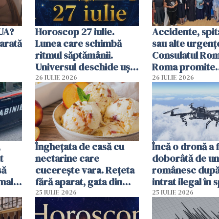
SUA?
Horoscop 27 iulie.
Accidente, spit
arată
Lunea care schimbă
sau alte urgenț
ritmul săptămânii.
Consulatul Româ
Universul deschide uși
Roma promite
neașteptate pentru
intervenții în d
26 IULIE 2026
26 IULIE 2026
unele zodii
de ore
,
Înghețata de casă cu
Încă o dronă a 
t
nectarine care
doborâtă de un
să
cucerește vara. Rețeta
românesc după
mall.
fără aparat, gata din
intrat ilegal în 
ma
câteva ingrediente
aerian al Român
25 IULIE 2026
25 IULIE 2026