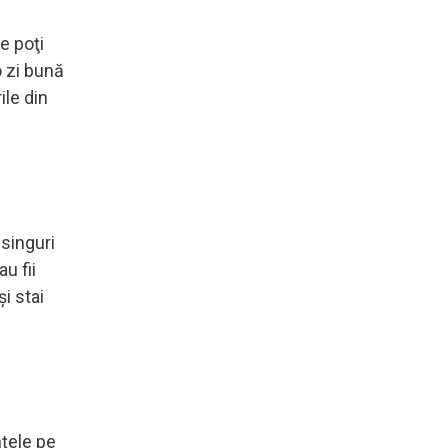
e poţi
o zi bună
ile din
 singuri
u fii
şi stai
nţele pe