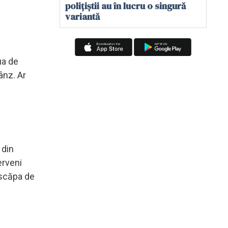
polițiștii au în lucru o singură
variantă
ua de
ânz. Ar
 din
erveni
 scăpa de