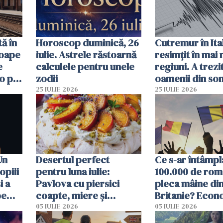
ă în
Horoscop duminică, 26
Cutremur în Ital
roape
iulie. Astrele răstoarnă
resimțit în mai
e
calculele pentru unele
regiuni. A trezi
o pot
zodii
oamenii din so
ore
un alt seism pr
25 IULIE 2026
25 IULIE 2026
o zi înainte
Un
Desertul perfect
Ce s-ar întâmpl
opiii
pentru luna iulie:
100.000 de rom
i a
Pavlova cu piersici
pleca mâine di
pe
coapte, miere și
Britanie? Econ
 mal
lavandă
resimți imediat
05 IULIE 2026
05 IULIE 2026