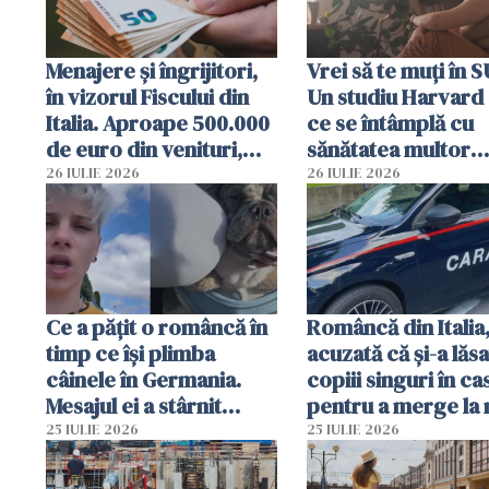
Menajere și îngrijitori,
Vrei să te muți în 
în vizorul Fiscului din
Un studiu Harvard 
Italia. Aproape 500.000
ce se întâmplă cu
de euro din venituri,
sănătatea multor
ascunși de autorități
imigranți
26 IULIE 2026
26 IULIE 2026
Ce a pățit o româncă în
Româncă din Italia
timp ce își plimba
acuzată că și-a lăsa
câinele în Germania.
copiii singuri în ca
Mesajul ei a stârnit
pentru a merge la 
dezbateri aprinse
Vecinii au dat alar
25 IULIE 2026
25 IULIE 2026