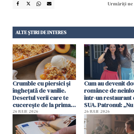
Urmăriți-ne 
ALTE ȘTIRI DE INTERES
Crumble cu piersici și
Cum au devenit do
înghețată de vanilie.
românce de neînlo
Desertul verii care te
într-un restaurant 
cucerește de la prima
SUA. Patronul: „Nu 
lingură
ce o să mă fac fără
26 IULIE 2026
26 IULIE 2026