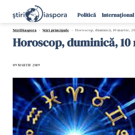
Politică
Internațional
StiriDiaspora
›
Știri principale
›
Horoscop, duminică, 10 martie, 20
Horoscop, duminică, 10 
09 MARTIE 2019