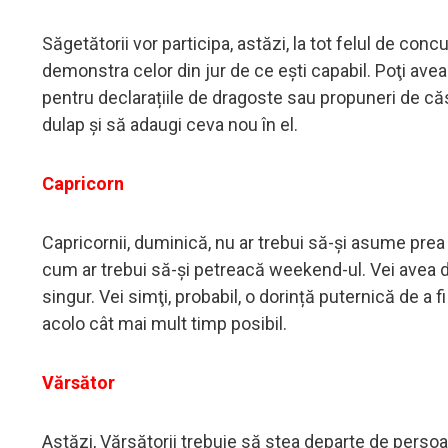
Săgetătorii vor participa, astăzi, la tot felul de con
demonstra celor din jur de ce eşti capabil. Poţi avea 
pentru declarațiile de dragoste sau propuneri de căsăt
dulap şi să adaugi ceva nou în el.
Capricorn
Capricornii, duminică, nu ar trebui să-și asume prea 
cum ar trebui să-şi petreacă weekend-ul. Vei avea de
singur. Vei simţi, probabil, o dorință puternică de a f
acolo cât mai mult timp posibil.
Vărsător
Astăzi, Vărsătorii trebuie să stea departe de persoan