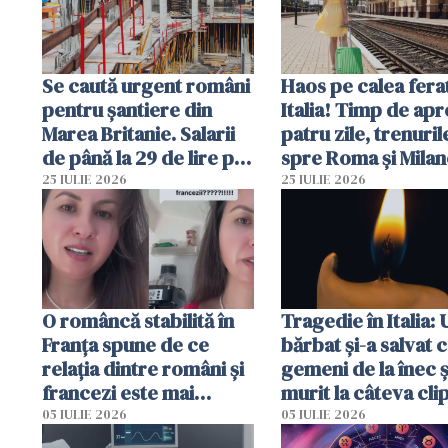
Se caută urgent români
Haos pe calea ferat
pentru șantiere din
Italia! Timp de ap
Marea Britanie. Salarii
patru zile, trenuril
de până la 29 de lire pe
spre Roma și Milan
oră
întârzia până la 3 
25 IULIE 2026
25 IULIE 2026
O româncă stabilită în
Tragedie în Italia: 
Franța spune de ce
bărbat și-a salvat c
relația dintre români și
gemeni de la înec ș
francezi este mai
murit la câteva cli
complicată decât pare
după ce i-a adus la
05 IULIE 2026
05 IULIE 2026