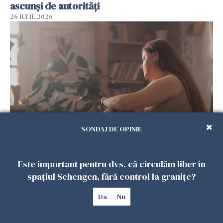
ascunși de autorități
26 IULIE 2026
SONDAJ DE OPINIE
Vrei să te muți în SUA? Un studiu Harvard
arată ce se întâmplă cu sănătatea multor
Este important pentru dvs. că circulăm liber în
imigranți
spațiul Schengen, fără control la granițe?
26 IULIE 2026
Da
Nu