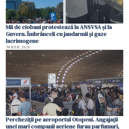
Mii de ciobani protestează la ANSVSA și la
Guvern. Îmbrânceli cu jandarmii și gaze
lacrimogene
30 IULIE 2026
Percheziții pe aeroportul Otopeni. Angajații
unei mari companii aeriene furau parfumuri,