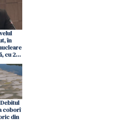
velul
t, în
nucleare
, cu 2
 trecută
Debitul
a coborî
oric din