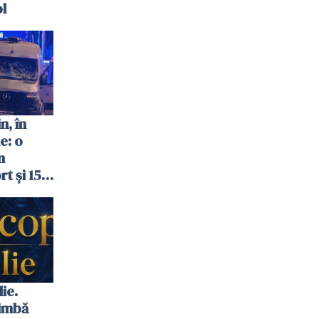
ol
n, în
e: o
n
t și 15
ie.
himbă