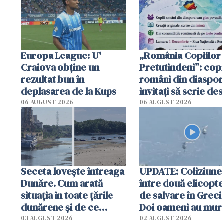
Europa League: U'
„România Copiilor
Craiova obține un
Pretutindeni”: copi
rezultat bun în
români din diaspor
deplasarea de la Kups
invitați să scrie de
România într-un v
06 AUGUST 2026
06 AUGUST 2026
special
Seceta lovește întreaga
UPDATE: Coliziune
Dunăre. Cum arată
între două elicopt
situația în toate țările
de salvare în Greci
dunărene și de ce
Doi oameni au mur
România resimte
03 AUGUST 2026
02 AUGUST 2026