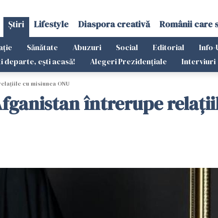
Știri
Lifestyle
Diaspora creativă
Românii care 
ație
Sănătate
Abuzuri
Social
Editorial
Info-
ti departe, ești acasă!
Alegeri Prezidențiale
Interviuri
relațiile cu misiunea ONU
Afganistan întrerupe relați