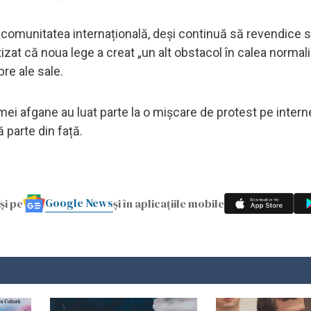
comunitatea internațională, deși continuă să revendice 
zat că noua lege a creat „un alt obstacol în calea normali
bre ale sale.
emei afgane au luat parte la o mișcare de protest pe intern
ă parte din față.
Google News
și pe
și în aplicațiile mobile