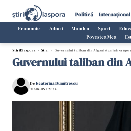
Politică
Internațional
Economie
Joburi
Monden
Sport
Educ
Povestea Mea
Eș
StiriDiaspora
›
Știri
›
Guvernului taliban din Afganistan întrerupe 
Guvernului taliban din 
De
Ecaterina Dumitrescu
31 AUGUST 2024