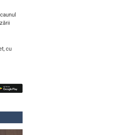
scaunul
zării
et, cu