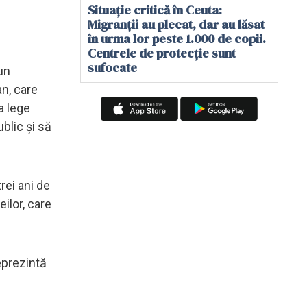
Situație critică în Ceuta:
Migranții au plecat, dar au lăsat
în urma lor peste 1.000 de copii.
Centrele de protecție sunt
sufocate
-un
an, care
a lege
ublic și să
rei ani de
eilor, care
eprezintă