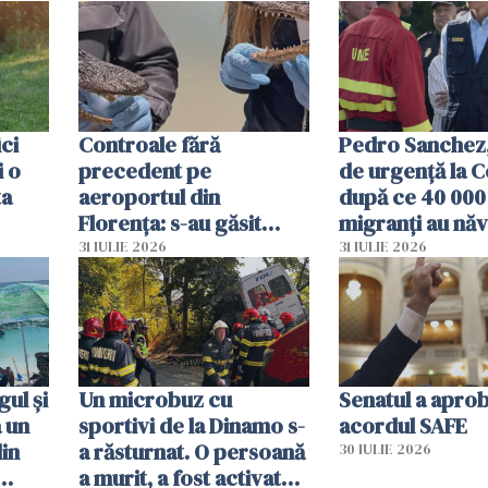
ici
Controale fără
Pedro Sanchez, 
i o
precedent pe
de urgență la C
ta
aeroportul din
după ce 40 000
Florența: s-au găsit
migranți au năv
capete de aligator și o
teritoriul spani
31 IULIE 2026
31 IULIE 2026
sumă imensă de bani
mobiliza toate
resursele"
ul și
Un microbuz cu
Senatul a apro
a un
sportivi de la Dinamo s-
acordul SAFE
din
a răsturnat. O persoană
30 IULIE 2026
a murit, a fost activat