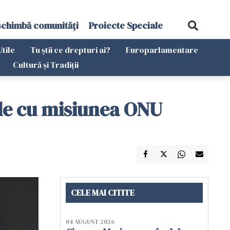
schimbă comunități
Proiecte Speciale
Utile
Tu știi ce drepturi ai?
Europarlamentare
Cultură și Tradiții
ile cu misiunea ONU
CELE MAI CITITE
04 AUGUST 2026