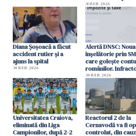
autoritățile
31 IULIE 2026
Diana Șoșoacă a făcut
Alertă DNSC: Noua
accident rutier și a
înșelătorie prin S
ajuns la spital
care golește contu
românilor. Infracto
30 IULIE 2026
folosesc numele
30 IULIE 2026
Ghișeul.ro și al Poli
Române
Universitatea Craiova,
Reactorul 2 de la
eliminată din Liga
Cernavodă va fi op
Campionilor, după 2-2
controlat, din cau