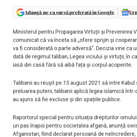
Adaugă-ne ca sursă preferată în Google
Urm
Ministerul pentru Propagarea Virtuții și Prevenirea Vi
comunicat că va înceta să „ofere sprijin și cooperar
va fi considerată o parte adversă”. Decizia vine ca 
dată de regimul taliban, Legea viciului și virtuții, în
iasă din casă fără să aibă fața și corpul acoperite.
Talibanii au reușit pe 15 august 2021 să intre Kabul 
preluarea puterii, talibanii aplică legea islamică într
au ajuns să fie excluse și din spațiile publice.
Raportorul special pentru situația drepturilor omulu
un pas înapoi pentru societatea afgană, anunță swissin
Afganistan, fiind declarat persoană de neîncredere