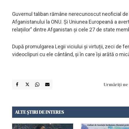
Guvernul taliban rămâne nerecunoscut neoficial de 
Afganistanului la ONU. Și Uniunea Europeană a averti
relațiilor” dintre Afganistan și cele 27 de state mem
După promulgarea Legii viciului și virtuții, zeci de f
videoclipuri cu ele cântând, și în care își arătă o mic
Urmăriți-ne 
ALTE ȘTIRI DE INTERES