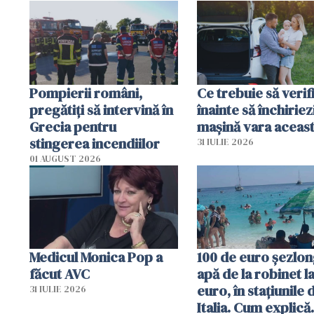
efectele, deși a plouat
în iulie
Pompierii români,
Ce trebuie să verif
pregătiţi să intervină în
înainte să închiriez
Grecia pentru
mașină vara aceas
stingerea incendiilor
31 IULIE 2026
01 AUGUST 2026
Medicul Monica Pop a
100 de euro șezlong
făcut AVC
apă de la robinet l
euro, în stațiunile 
31 IULIE 2026
Italia. Cum explică