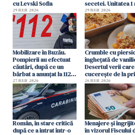
cu Levski Sofia
secetei. Unitatea 1 
deja oprită
29 IULIE 2026
29 IULIE 2026
Mobilizare în Buzău.
Crumble cu piersici
Pompierii au efectuat
înghețată de vanili
căutări, după ce un
Desertul verii care
bărbat a anunțat la 112
cucerește de la pr
că a văzut un obiect
lingură
27 IULIE 2026
26 IULIE 2026
luminos
Român, în stare critică
Menajere și îngrijit
după ce a intrat într-o
în vizorul Fiscului 