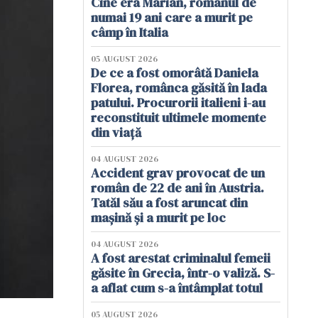
Cine era Marian, românul de
numai 19 ani care a murit pe
câmp în Italia
05 AUGUST 2026
De ce a fost omorâtă Daniela
Florea, românca găsită în lada
patului. Procurorii italieni i-au
reconstituit ultimele momente
din viață
04 AUGUST 2026
Accident grav provocat de un
român de 22 de ani în Austria.
Tatăl său a fost aruncat din
mașină și a murit pe loc
04 AUGUST 2026
A fost arestat criminalul femeii
găsite în Grecia, într-o valiză. S-
a aflat cum s-a întâmplat totul
05 AUGUST 2026