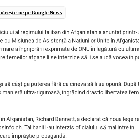
ărește-ne pe Google News
ciului al regimului taliban din Afganistan a anunțat printr
e cu Misiunea de Asistență a Națiunilor Unite în Afganist
urmare a îngrijorării exprimate de ONU în legătură cu ultim
 care femeilor afgane li se interzice să li se audă vocea în p
și să câștige puterea fără ca cineva să li se opună. După t
-o manieră ultra-riguroasă, îngrădind drastic libertatea fem
i în Afganistan, Richard Bennett, a declarat că noua lege r
fo.ch. Talibanii i-au interzis oficialului să mai intre în
, care împrăștie propagandă.