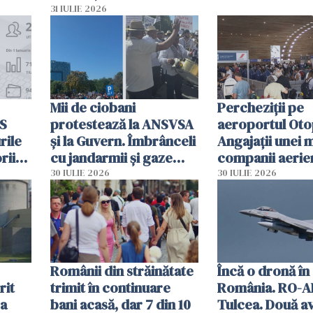
planul roșu de
31 IULIE 2026
intervenție
Mii de ciobani
Percheziții pe
MS
protestează la ANSVSA
aeroportul Oto
rile
și la Guvern. Îmbrânceli
Angajații unei 
rii
cu jandarmii și gaze
companii aerie
lacrimogene
parfumuri, ceas
30 IULIE 2026
30 IULIE 2026
ției
mâncarea desti
vânzării
Românii din străinătate
Încă o dronă în
rit
trimit în continuare
România. RO-A
za
bani acasă, dar 7 din 10
Tulcea. Două a