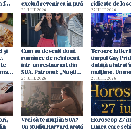
a fost
exclud revenirea în țară
ridicate de la s
29 IULIE 2026
27 IULIE 2026
 și
Cum au devenit două
Teroare la Berli
e.
românce de neînlocuit
timpul Gay Prid
 te
într-un restaurant din
dubiță a intrat î
ima
SUA. Patronul: „Nu știu
mulțime. Un mor
ce o să mă fac fără voi”
răniți
26 IULIE 2026
26 IULIE 2026
ori,
Vrei să te muți în SUA?
Horoscop 27 iul
din
Un studiu Harvard arată
Lunea care sc