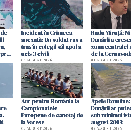
 de
Incident în Crimeea
Radu Miruţă: Ni
ii
anexată: Un soldat rus a
Dunării a crescu
a,
tras în colegii săi apoi a
zona centralei 
spre
ucis 3 civili
de la Cernavodă
olum
cm faţă de ziua
04 AUGUST 2026
04 AUGUST 2026
Aur pentru România la
Apele Române: 
ere
Campionatele
Dunării ar pute
a.
Europene de canotaj de
sub minimul ist
it
la Varese
august 2003
02 AUGUST 2026
02 AUGUST 2026