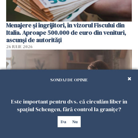
Menajere și îngrijitori, în vizorul Fiscului din
Italia. Aproape 500.000 de euro din venituri,
ascunși de autorități
26 IULIE 2026
SONDAJ DE OPINIE
Este important pentru dvs. că circulăm liber în
spațiul Schengen, fără control la granițe?
Da
Nu
Vrei să te muți în SUA? Un studiu Harvard
arată ce se întâmplă cu sănătatea multor