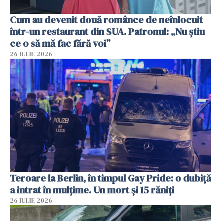
Cum au devenit două românce de neînlocuit
într-un restaurant din SUA. Patronul: „Nu știu
ce o să mă fac fără voi”
26 IULIE 2026
Teroare la Berlin, în timpul Gay Pride: o dubiță
a intrat în mulțime. Un mort și 15 răniți
26 IULIE 2026