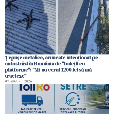
Țepușe metalice, aruncate intenționat pe
autostrăzi în România de "baieții cu
platforme": "Mi-au cerut 1200 lei să mă
tracteze"
07 AUGUST 2026