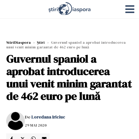
StiriDiaspora
›
Știri
›
Guvernul spaniol a aprobat introducerea
unui venit minim garantat de 462 euro pe lună
Guvernul spaniol a
aprobat introducerea
unui venit minim garantat
de 462 euro pe lună
De
Loredana Iriciuc
29 MAI 2020