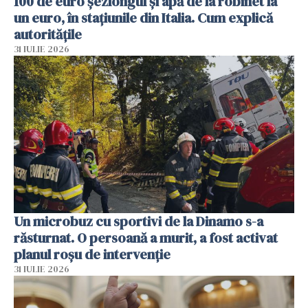
100 de euro șezlongul și apă de la robinet la
un euro, în stațiunile din Italia. Cum explică
autoritățile
31 IULIE 2026
Un microbuz cu sportivi de la Dinamo s-a
răsturnat. O persoană a murit, a fost activat
planul roșu de intervenție
31 IULIE 2026