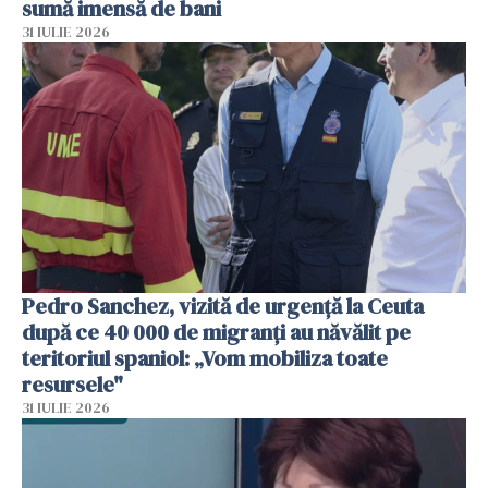
sumă imensă de bani
31 IULIE 2026
Pedro Sanchez, vizită de urgență la Ceuta
după ce 40 000 de migranți au năvălit pe
teritoriul spaniol: „Vom mobiliza toate
resursele"
31 IULIE 2026