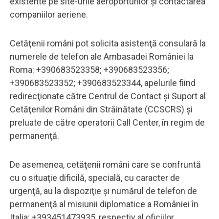
existente pe site-urile aeroporturilor şi contactarea
companiilor aeriene.
Cetăţenii români pot solicita asistenţă consulară la
numerele de telefon ale Ambasadei României la
Roma: +390683523358; +390683523356;
+390683523352; +390683523344, apelurile fiind
redirecţionate către Centrul de Contact şi Suport al
Cetăţenilor Români din Străinătate (CCSCRS) şi
preluate de către operatorii Call Center, în regim de
permanenţă.
De asemenea, cetăţenii români care se confruntă
cu o situaţie dificilă, specială, cu caracter de
urgenţă, au la dispoziţie şi numărul de telefon de
permanenţă al misiunii diplomatice a României în
Italia: +393451473935, respectiv al oficiilor