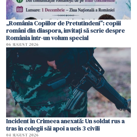
„România Copiilor de Pretutindeni”: copiii
români din diaspora, invitați să scrie despre
România într-un volum special
06 AUGUST 2026
Incident în Crimeea anexată: Un soldat rus a
tras în colegii săi apoi a ucis 3 civili
04 AUGUST 2026