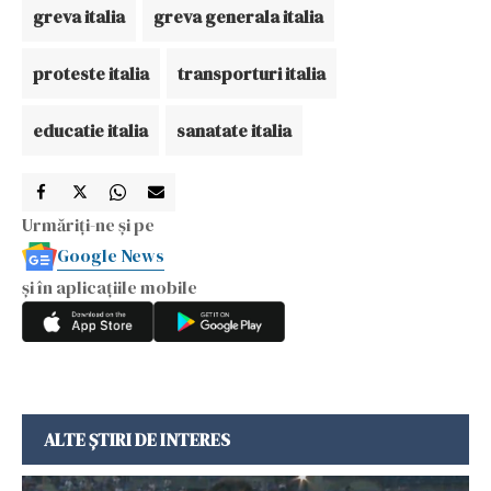
greva italia
greva generala italia
proteste italia
transporturi italia
educatie italia
sanatate italia
Urmăriți-ne și pe
Google News
și în aplicațiile mobile
ALTE ȘTIRI DE INTERES