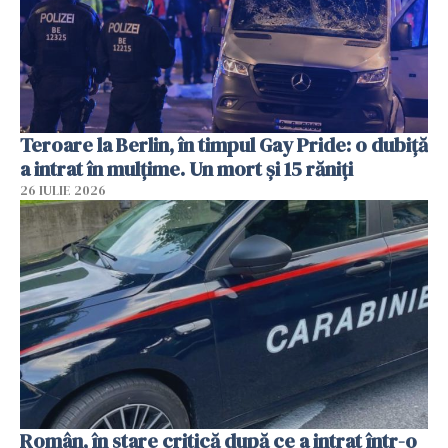
Teroare la Berlin, în timpul Gay Pride: o dubiță
a intrat în mulțime. Un mort și 15 răniți
26 IULIE 2026
Român, în stare critică după ce a intrat într-o