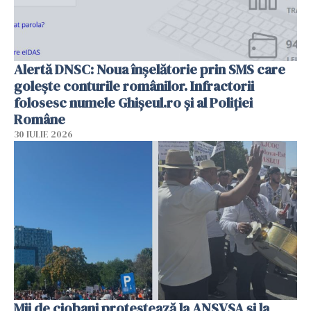
Alertă DNSC: Noua înșelătorie prin SMS care
golește conturile românilor. Infractorii
folosesc numele Ghișeul.ro și al Poliției
Române
30 IULIE 2026
Mii de ciobani protestează la ANSVSA și la