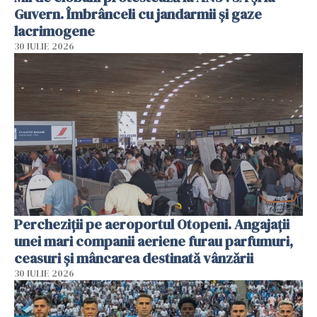
Guvern. Îmbrânceli cu jandarmii și gaze
lacrimogene
30 IULIE 2026
Percheziții pe aeroportul Otopeni. Angajații
unei mari companii aeriene furau parfumuri,
ceasuri și mâncarea destinată vânzării
30 IULIE 2026