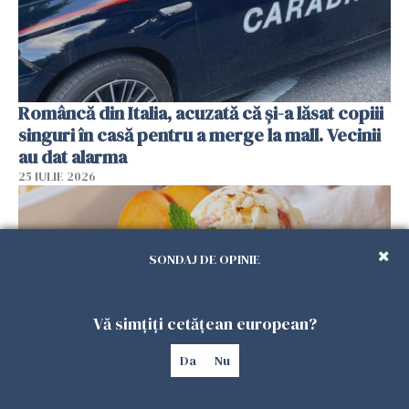
Româncă din Italia, acuzată că și-a lăsat copiii
singuri în casă pentru a merge la mall. Vecinii
au dat alarma
25 IULIE 2026
SONDAJ DE OPINIE
Vă simțiți cetățean european?
Da
Nu
Înghețata de casă cu nectarine care