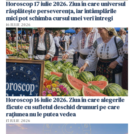
Horoscop 17 iulie 2026. Ziua în care universul
răsplătește perseverența, iar întâmplările
mici pot schimba cursul unei veri întregi
16 IULIE 2026
Horoscop 16 iulie 2026. Ziua în care alegerile
făcute cu sufletul deschid drumuri pe care
rațiunea nu le putea vedea
15 IULIE 2026