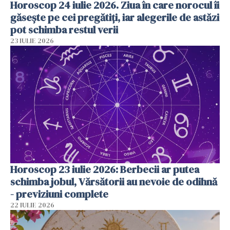
Horoscop 24 iulie 2026. Ziua în care norocul îi
găsește pe cei pregătiți, iar alegerile de astăzi
pot schimba restul verii
23 IULIE 2026
Horoscop 23 iulie 2026: Berbecii ar putea
schimba jobul, Vărsătorii au nevoie de odihnă
- previziuni complete
22 IULIE 2026