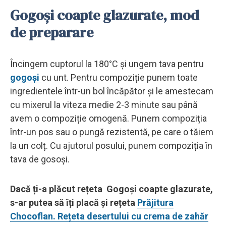
Gogoși coapte glazurate, mod
de preparare
Încingem cuptorul la 180°C și ungem tava pentru
gogoși
cu unt. Pentru compoziție punem toate
ingredientele într-un bol încăpător și le amestecam
cu mixerul la viteza medie 2-3 minute sau până
avem o compoziție omogenă. Punem compoziția
într-un pos sau o pungă rezistentă, pe care o tăiem
la un colț. Cu ajutorul posului, punem compoziția în
tava de gosoși.
Dacă ți-a plăcut rețeta Gogoși coapte glazurate,
s-ar putea să îți placă și rețeta
Prăjitura
Chocoflan. Rețeta desertului cu crema de zahăr