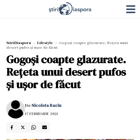
StiriDiaspora
›
Lifestyle
›
Gogoși coapte glazurate. Rețeta unui
desert pufos și ușor de făcut
Gogoși coapte glazurate.
Rețeta unui desert pufos
și ușor de făcut
De
Nicoleta Baciu
17 FEBRUARIE 2021