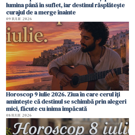
lumina până în suflet, iar destinul răsplătește
curajul de a merge înainte
09 IULIE 2026
Horoscop 9 iulie 2026. Ziua în care cerul îți
amintește că destinul se schimbă prin alegeri
mici, făcute cu inima împăcată
08 IULIE 2026