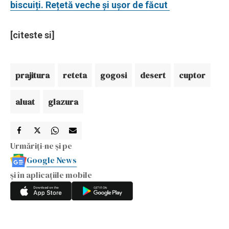
biscuiți. Rețetă veche și ușor de făcut
[citeste si]
prajitura
reteta
gogosi
desert
cuptor
aluat
glazura
Urmăriți-ne și pe
Google News
și în aplicațiile mobile