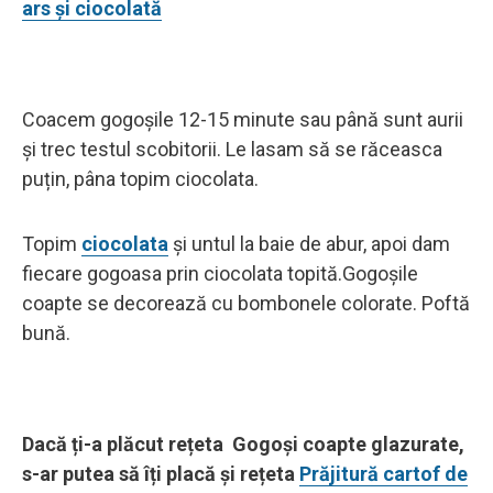
ars și ciocolată
Coacem gogoșile 12-15 minute sau până sunt aurii
și trec testul scobitorii. Le lasam să se răceasca
puțin, pâna topim ciocolata.
Topim
ciocolata
și untul la baie de abur, apoi dam
fiecare gogoasa prin ciocolata topită.Gogoșile
coapte se decorează cu bombonele colorate. Poftă
bună.
Dacă ți-a plăcut rețeta Gogoși coapte glazurate,
s-ar putea să îți placă și rețeta
Prăjitură cartof de