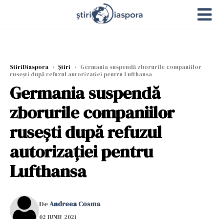
StiriDiaspora
›
Știri
›
Germania suspendă zborurile companiilor
ruseşti după refuzul autorizaţiei pentru Lufthansa
Germania suspendă
zborurile companiilor
ruseşti după refuzul
autorizaţiei pentru
Lufthansa
De
Andreea Cosma
02 IUNIE 2021