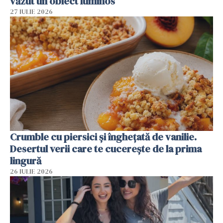
văzut un obiect luminos
27 IULIE 2026
Crumble cu piersici și înghețată de vanilie.
Desertul verii care te cucerește de la prima
lingură
26 IULIE 2026