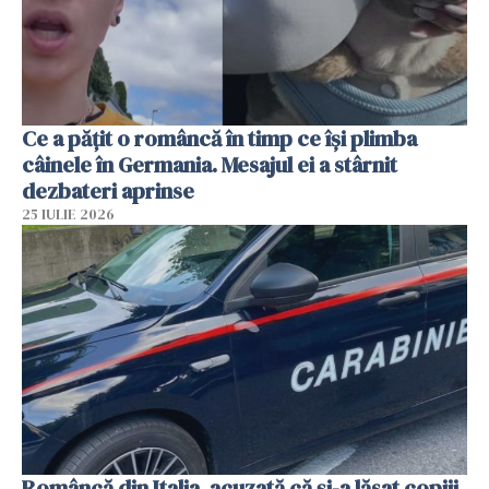
Ce a pățit o româncă în timp ce își plimba
câinele în Germania. Mesajul ei a stârnit
dezbateri aprinse
25 IULIE 2026
Româncă din Italia, acuzată că și-a lăsat copiii