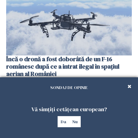
Încă o dronă a fost doborâtă de un F-16
românesc după ce a intrat ilegal în spațiul
aerian al României
25 IULIE 2026
SONDAJ DE OPINIE
Vă simțiți cetățean european?
Da
Nu