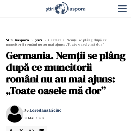
StiriDiaspora
›
Știri
›
Germania. Nemții se plâng după ce
muncitorii români nu au mai ajuns: „Toate oasele mă dor”
Germania. Nemții se plâng
după ce muncitorii
români nu au mai ajuns:
„Toate oasele mă dor”
De
Loredana Iriciuc
05 MAI 2020