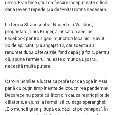
urmă. Este bine știut că fiecare început este dificil,
dar a revenit repede și a dezvoltat rutina necesară.
La ferma Straussenhof Nauert din Walldorf,
proprietarul, Lars Kruger, a lansat un apel pe
Facebook pentru a găsi muncitori localnici, a avut
30 de aplicanți și a angajat 12, dar aceștia au
renunțat după câteva zile, fiind depășiți fizic, pentru
că, spune fermierul, nu este o muncă ușoară,
necesită multă putere.
Carolin Schiller a lucrat ca profesor de yoga în Asia
până cu puțin timp înainte de izbucnirea pandemiei.
Deoarece nu poate călători din cauza restricțiilor de
călătorie, a ajuns la fermă, să culeagă sparanghel:
„E o muncă grea și după ea, căzi lat pe canapea”. În