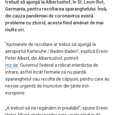
trebuit să ajungă la Albertushof, în St. Leon-Rot,
Germania, pentru recoltarea sparanghelului. Însă,
din cauza pandemiei de coronavirus există
probleme cu zborul, acesta fiind amânat de mai
multe ori.
"Ajutoarele de recoltare ar trebui să ajungă la
aeroportul Karlsruhe / Baden-Baden”, explică Erwin-
Peter Albert, din Albertushof, potrivit
rnz.de
. Guvernul federal a ridicat interdicția de
intrare, astfel încât fermele să nu piardă
sparanghelul sau recolta de căpșuni, pentru care au
nevoie urgentă de muncitori din țările est-
europene.
„A trebuit să ne regândim în prealabil”, spune Erwin-
Peter Albert, motiv pentru care unele rânduri de