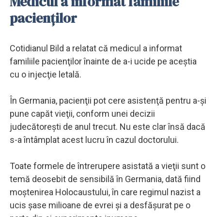
Medicul a informat familiile
pacienților
Cotidianul Bild a relatat că medicul a informat
familiile pacienţilor înainte de a-i ucide pe aceştia
cu o injecţie letală.
În Germania, pacienţii pot cere asistenţă pentru a-şi
pune capăt vieţii, conform unei decizii
judecătoreşti de anul trecut. Nu este clar însă dacă
s-a întâmplat acest lucru în cazul doctorului.
Toate formele de întrerupere asistată a vieţii sunt o
temă deosebit de sensibilă în Germania, dată fiind
moştenirea Holocaustului, în care regimul nazist a
ucis şase milioane de evrei şi a desfăşurat pe o