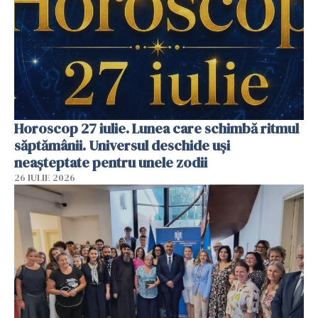
Horoscop 27 iulie. Lunea care schimbă ritmul
săptămânii. Universul deschide uși
neașteptate pentru unele zodii
26 IULIE 2026