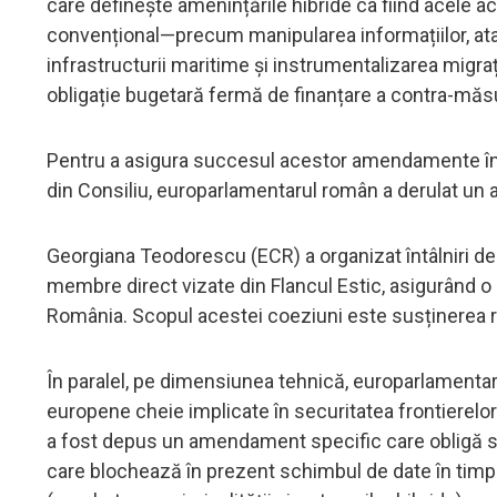
care definește amenințările hibride ca fiind acele ac
convențional—precum manipularea informațiilor, ata
infrastructurii maritime și instrumentalizarea migr
obligație bugetară fermă de finanțare a contra-măsu
Pentru a asigura succesul acestor amendamente în c
din Consiliu, europarlamentarul român a derulat un
Georgiana Teodorescu (ECR) a organizat întâlniri de
membre direct vizate din Flancul Estic, asigurând o a
România. Scopul acestei coeziuni este susținerea 
În paralel, pe dimensiunea tehnică, europarlamentar
europene cheie implicate în securitatea frontierelor 
a fost depus un amendament specific care obligă st
care blochează în prezent schimbul de date în timp 