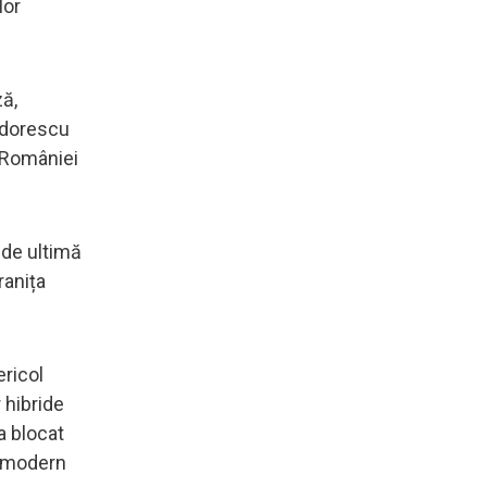
lor
ză,
eodorescu
r României
 de ultimă
ranița
ericol
 hibride
a blocat
v modern