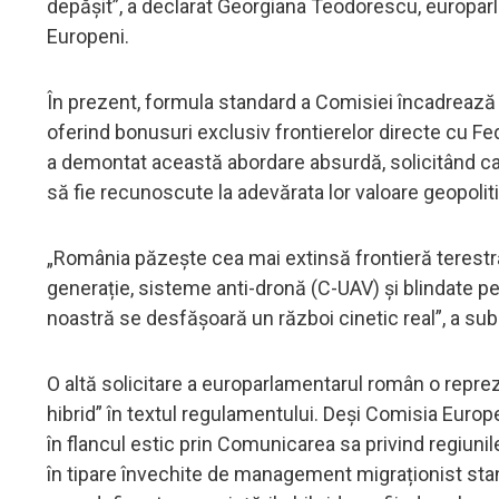
depășit”, a declarat Georgiana Teodorescu, europarl
Europeni.
În prezent, formula standard a Comisiei încadrează f
oferind bonusuri exclusiv frontierelor directe cu 
a demontat această abordare absurdă, solicitând ca u
să fie recunoscute la adevărata lor valoare geopolitic
„România păzește cea mai extinsă frontieră terestr
generație, sisteme anti-dronă (C-UAV) și blindate p
noastră se desfășoară un război cinetic real”, a sub
O altă solicitare a europarlamentarul român o reprezi
hibrid” în textul regulamentului. Deși Comisia Europe
în flancul estic prin Comunicarea sa privind regiunil
în tipare învechite de management migraționist st