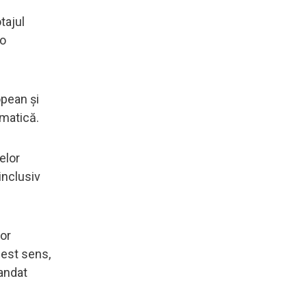
tajul
-o
opean și
omatică.
elor
inclusiv
lor
cest sens,
andat