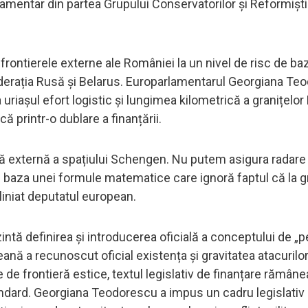
amentar din partea Grupului Conservatorilor și Reformiști
rontierele externe ale României la un nivel de risc de ba
Federația Rusă și Belarus. Europarlamentarul Georgiana T
riașul efort logistic și lungimea kilometrică a granițelo
ă printr-o dublare a finanțării.
ă externă a spațiului Schengen. Nu putem asigura radare
e baza unei formule matematice care ignoră faptul că la g
liniat deputatul european.
ntă definirea și introducerea oficială a conceptului de „p
ană a recunoscut oficial existența și gravitatea atacurilor
e de frontieră estice, textul legislativ de finanțare rămâne
andard. Georgiana Teodorescu a impus un cadru legislati