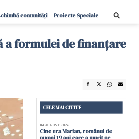
schimbă comunități
Proiecte Speciale
 a formulei de finanțare
CELE MAI CITITE
04 AUGUST 2026
Cine era Marian, românul de
numai 19 ani care a murit pe