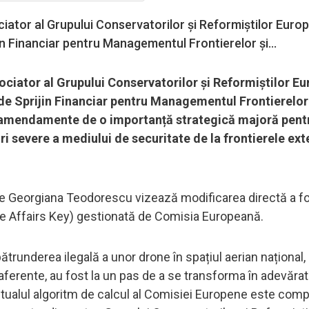
iator al Grupului Conservatorilor și Reformiștilor Europ
jin Financiar pentru Managementul Frontierelor și...
ciator al Grupului Conservatorilor și Reformiștilor Eu
 de Sprijin Financiar pentru Managementul Frontierelor
e amendamente de o importanță strategică majoră pent
ri severe a mediului de securitate de la frontierele ext
 de Georgiana Teodorescu vizează modificarea directă a f
e Affairs Key) gestionată de Comisia Europeană.
trunderea ilegală a unor drone în spațiul aerian național,
aferente, au fost la un pas de a se transforma în adevărat
ualul algoritm de calcul al Comisiei Europene este comp