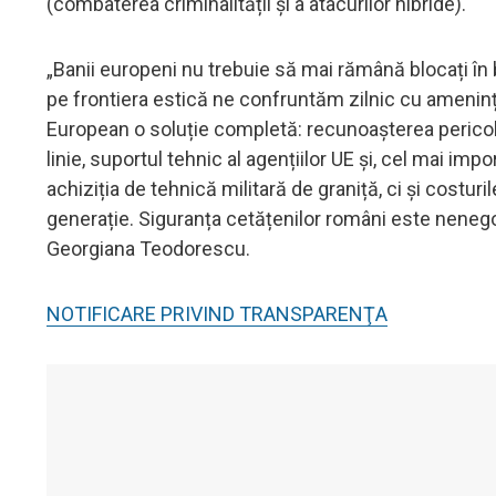
(combaterea criminalității și a atacurilor hibride).
„Banii europeni nu trebuie să mai rămână blocați în 
pe frontiera estică ne confruntăm zilnic cu amenin
European o soluție completă: recunoașterea pericolulu
linie, suportul tehnic al agențiilor UE și, cel mai i
achiziția de tehnică militară de graniță, ci și cost
generație. Siguranța cetățenilor români este nenegoc
Georgiana Teodorescu.
NOTIFICARE PRIVIND TRANSPARENŢA