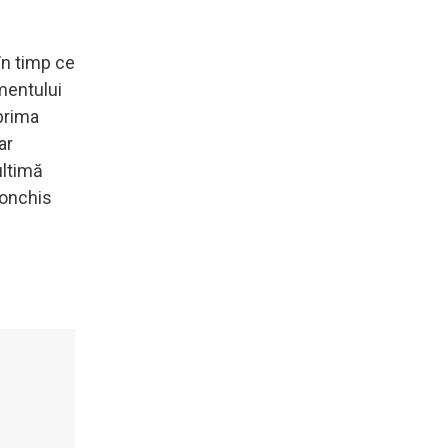
în timp ce
mentului
 prima
ar
ultimă
conchis