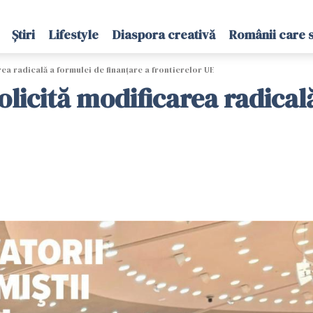
Știri
Lifestyle
Diaspora creativă
Românii care 
a radicală a formulei de finanțare a frontierelor UE
licită modificarea radicală