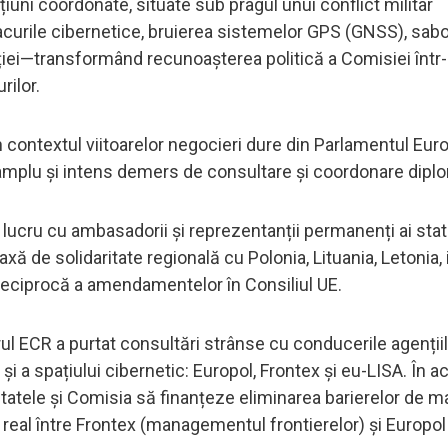
țiuni coordonate, situate sub pragul unui conflict militar
curile cibernetice, bruierea sistemelor GPS (GNSS), sabo
ației—transformând recunoașterea politică a Comisiei într
rilor.
ontextul viitoarelor negocieri dure din Parlamentul Eur
 amplu și intens demers de consultare și coordonare dipl
 lucru cu ambasadorii și reprezentanții permanenți ai stat
xă de solidaritate regională cu Polonia, Lituania, Letonia, 
reciprocă a amendamentelor în Consiliul UE.
ul ECR a purtat consultări strânse cu conducerile agenții
și a spațiului cibernetic: Europol, Frontex și eu-LISA. În a
atele și Comisia să finanțeze eliminarea barierelor de m
real între Frontex (managementul frontierelor) și Europol