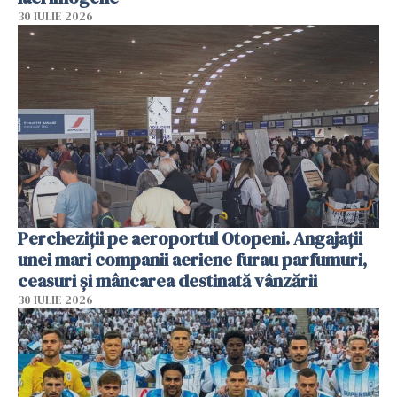
30 IULIE 2026
Percheziții pe aeroportul Otopeni. Angajații
unei mari companii aeriene furau parfumuri,
ceasuri și mâncarea destinată vânzării
30 IULIE 2026