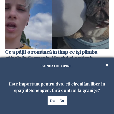
Ce a pățit o româncă în timp ce își plimba
câinele în Germania. Mesajul ei a stârnit
dezbateri aprinse
SONDAJ DE OPINIE
25 IULIE 2026
Este important pentru dvs. că circulăm liber în
spațiul Schengen, fără control la granițe?
Da
Nu