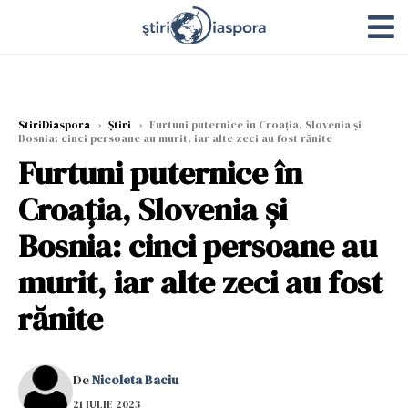
StiriDiaspora
›
Știri
›
Furtuni puternice în Croația, Slovenia și
Bosnia: cinci persoane au murit, iar alte zeci au fost rănite
Furtuni puternice în
Croația, Slovenia și
Bosnia: cinci persoane au
murit, iar alte zeci au fost
rănite
De
Nicoleta Baciu
21 IULIE 2023