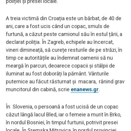
poliției și presei locale.
A treia victimă din Croația este un bărbat, de 40 de
ani, care a fost ucis când un copac, smuls de
furtună, a căzut peste camionul său în estul țării, a
declarat poliția. În Zagreb, echipele au încercat,
vineri dimineață, să curețe resturile de pe străzi, în
timp ce autoritățile au îndemnat oamenii să nu
meargă în parcuri, deoarece copacii și stâlpii de
iluminat au fost doborâți la pământ. Vânturile
puternice au făcut răsturnat și macara, rănind grav
muncitorul din cabină, scrie
enanews.gr
.
În Slovenia, o persoană a fost ucisă de un copac
căzut lângă lacul Bled, iar o femeie a murit în Brko,
în nordul Bosniei, în timpul furtunii, potrivit presei
locale. În Sremska Mitrovica, în nordul provinciei