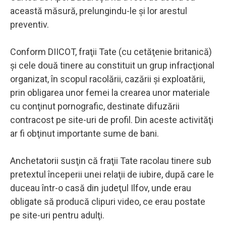
această măsură, prelungindu-le şi lor arestul
preventiv.
Conform DIICOT, fraţii Tate (cu cetăţenie britanică)
şi cele două tinere au constituit un grup infracţional
organizat, în scopul racolării, cazării şi exploatării,
prin obligarea unor femei la crearea unor materiale
cu conţinut pornografic, destinate difuzării
contracost pe site-uri de profil. Din aceste activităţi
ar fi obţinut importante sume de bani.
Anchetatorii susţin că fraţii Tate racolau tinere sub
pretextul începerii unei relaţii de iubire, după care le
duceau într-o casă din judeţul Ilfov, unde erau
obligate să producă clipuri video, ce erau postate
pe site-uri pentru adulţi.