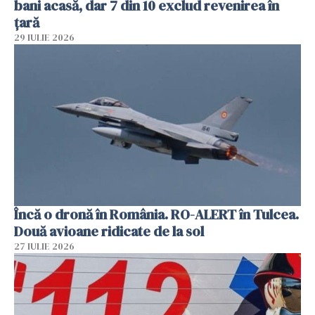
bani acasă, dar 7 din 10 exclud revenirea în
țară
29 IULIE 2026
Încă o dronă în România. RO-ALERT în Tulcea.
Două avioane ridicate de la sol
27 IULIE 2026