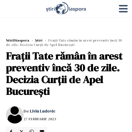
StiriDiaspora
›
Știri
›
Fraţii Tate rămân în arest preventiv încă 30
de zile. Decizia Curții de Apel Bucureşti
Fraţii Tate rămân în arest
preventiv încă 30 de zile.
Decizia Curții de Apel
Bucureşti
De
Liviu Ludovic
27 FEBRUARIE 2023