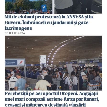
Mii de ciobani protestează la ANSVSA și la
Guvern. Îmbrânceli cu jandarmii și gaze
lacrimogene
30 IULIE 2026
Percheziții pe aeroportul Otopeni. Angajații
unei mari companii aeriene furau parfumuri,
ceasuri și mâncarea destinată vânzării