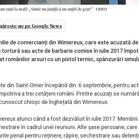
un cuțit la mall: „Nimic nu justifică un astfel de gest!” - VIDEO
ărește-ne pe Google News
milie de comercianți din Wimereux, care este acuzată de
 tortură sau acte de barbarie comise în iulie 2017 împotr
t românilor arsuri cu un pistol termic, spânzurări simul
.
nate din Saint-Omer începând din 6 septembrie, pentru ac
 împotriva a trei cetățeni români. Printre acuzați se numă
 un cunoscut chioșc de înghețată din Wimereux.
reux atunci când a fost dezvăluit în iulie 2017. Membrii 
hestrare în cadrul unei reuniuni. Alte șase persoane, care
rite penal pentru reținere, răpire, sechestrare sau detenț