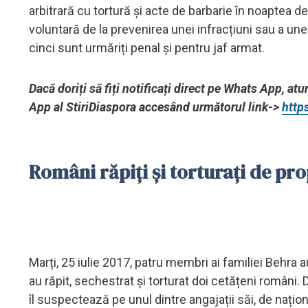
arbitrară cu tortură și acte de barbarie în noaptea 
voluntară de la prevenirea unei infracțiuni sau a unei
cinci sunt urmăriți penal și pentru jaf armat.
Dacă doriți să fiți notificați direct pe Whats App, at
App al StiriDiaspora accesând următorul link->
http
Români răpiți și torturați de pro
Marți, 25 iulie 2017, patru membri ai familiei Behra a
au răpit, sechestrat și torturat doi cetățeni români.
îl suspectează pe unul dintre angajații săi, de națio