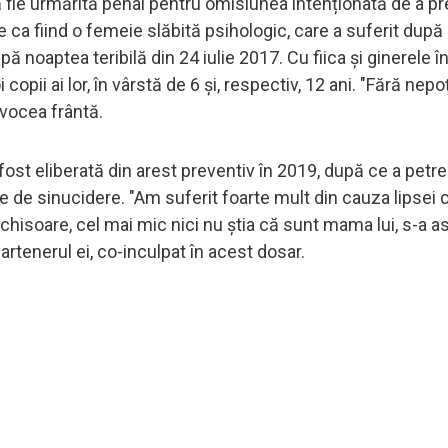
să fie urmărită penal pentru omisiunea intenționată de a pr
e ca fiind o femeie slăbită psihologic, care a suferit după 
ă noaptea teribilă din 24 iulie 2017. Cu fiica și ginerele î
copii ai lor, în vârstă de 6 și, respectiv, 12 ani. "Fără nepoți
u vocea frântă.
 fost eliberată din arest preventiv în 2019, după ce a petr
ve de sinucidere. "Am suferit foarte mult din cauza lipsei c
nchisoare, cel mai mic nici nu știa că sunt mama lui, s-a 
rtenerul ei, co-inculpat în acest dosar.