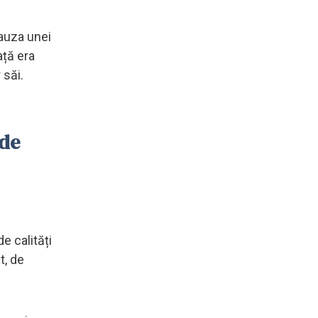
cauza unei
ață era
 săi.
 de
e calități
t, de