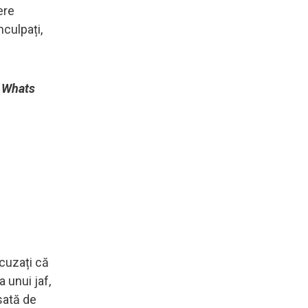
ere
nculpați,
e Whats
acuzați că
 unui jaf,
nsată de