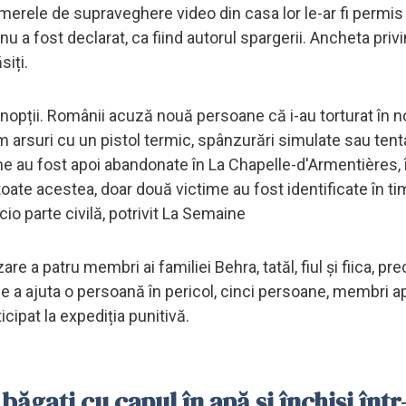
amerele de supraveghere video din casa lor le-ar fi permis
u a fost declarat, ca fiind autorul spargerii. Ancheta privi
siți.
ul nopții. Românii acuză nouă persoane că i-au torturat în 
 arsuri cu un pistol termic, spânzurări simulate sau tent
ictime au fost apoi abandonate în La Chapelle-d'Armentières, 
oate acestea, doar două victime au fost identificate în ti
io parte civilă, potrivit La Semaine
are a patru membri ai familiei Behra, tatăl, fiul și fiica, pr
e a ajuta o persoană în pericol, cinci persoane, membri ap
cipat la expediția punitivă.
băgați cu capul în apă și închiși într