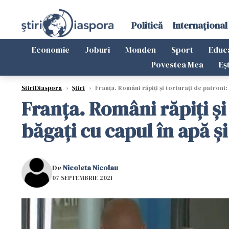
Politică
Internațional
Economie
Joburi
Monden
Sport
Educ
Povestea Mea
Eș
StiriDiaspora
›
Știri
›
Franța. Români răpiți și torturați de patroni: A
Franța. Români răpiți și 
băgați cu capul în apă și
De
Nicoleta Nicolau
07 SEPTEMBRIE 2021