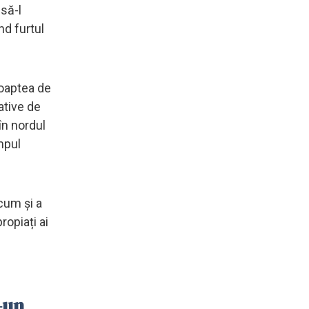
 să-l
nd furtul
noaptea de
ative de
în nordul
mpul
ecum și a
ropiați ai
-un