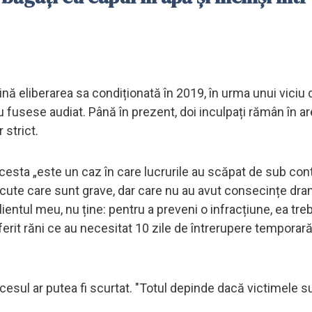
țină eliberarea sa condiționată în 2019, în urma unui viciu 
nu fusese audiat. Până în prezent, doi inculpați rămân în a
 strict.
esta „este un caz în care lucrurile au scăpat de sub cont
făcute care sunt grave, dar care nu au avut consecințe dra
ientul meu, nu ține: pentru a preveni o infracțiune, ea tre
uferit răni ce au necesitat 10 zile de întrerupere temporară
cesul ar putea fi scurtat. "Totul depinde dacă victimele su