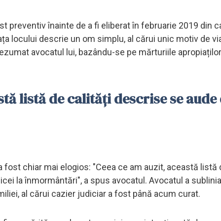
est preventiv înainte de a fi eliberat în februarie 2019 din 
ța locului descrie un om simplu, al cărui unic motiv de vi
ezumat avocatul lui, bazându-se pe mărturiile apropiaților
tă listă de calități descrise se aude
a fost chiar mai elogios: "Ceea ce am auzit, această listă d
ei la înmormântări", a spus avocatul. Avocatul a sublinia
ei, al cărui cazier judiciar a fost până acum curat.