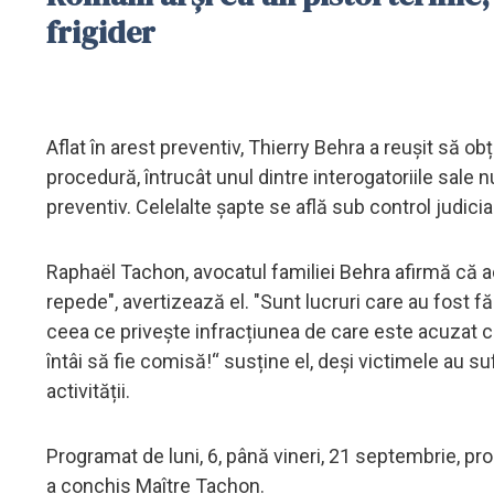
frigider
Aflat în arest preventiv, Thierry Behra a reușit să ob
procedură, întrucât unul dintre interogatoriile sale 
preventiv. Celelalte șapte se află sub control judiciar
Raphaël Tachon, avocatul familiei Behra afirmă că ac
repede", avertizează el. "Sunt lucruri care au fost 
ceea ce privește infracțiunea de care este acuzat cl
întâi să fie comisă!“ susține el, deși victimele au s
activității.
Programat de luni, 6, până vineri, 21 septembrie, pro
a conchis Maître Tachon.