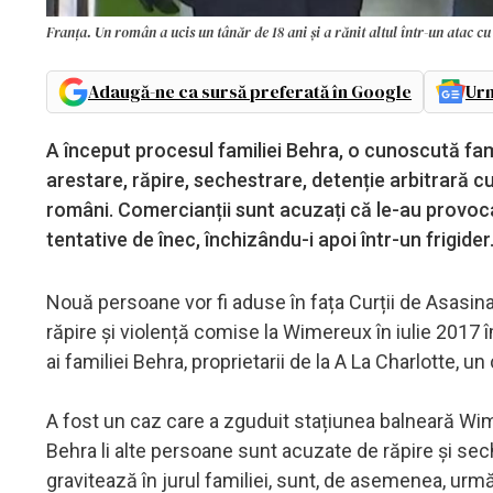
Franța. Un român a ucis un tânăr de 18 ani și a rănit altul într-un atac cu 
Adaugă-ne ca sursă preferată în Google
Urm
A început procesul familiei Behra, o cunoscută fa
arestare, răpire, sechestrare, detenție arbitrară cu
români. Comercianții sunt acuzați că le-au provoca
tentative de înec, închizându-i apoi într-un frigider
Nouă persoane vor fi aduse în fața Curții de Asasi
răpire și violență comise la Wimereux în iulie 2017
ai familiei Behra, proprietarii de la A La Charlotte,
A fost un caz care a zguduit stațiunea balneară Wime
Behra li alte persoane sunt acuzate de răpire și sec
gravitează în jurul familiei, sunt, de asemenea, urmă