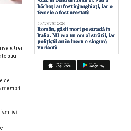
Atac în centrul Londrei. Patru
bărbați au fost înjunghiați, iar o
femeie a fost arestată
06 AUGUST 2026
Român, găsit mort pe stradă în
Italia. NU era un om al străzii, iar
polițiștii au în lucru o singură
variantă
iva a trei
ate sau
te de
ră membri
familiei
ie