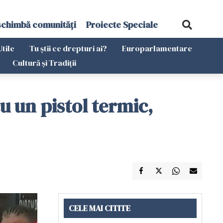
schimbă comunități
Proiecte Speciale
Utile
Tu știi ce drepturi ai?
Europarlamentare
Cultură și Tradiții
cu un pistol termic,
CELE MAI CITITE