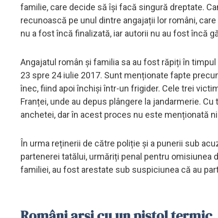
familie, care decide să își facă singură dreptate. C
recunoască pe unul dintre angajații lor români, care n
nu a fost încă finalizată, iar autorii nu au fost încă gă
Angajatul român și familia sa au fost răpiți în timp
23 spre 24 iulie 2017. Sunt menționate fapte precum
înec, fiind apoi închiși într-un frigider. Cele trei v
Franței, unde au depus plângere la jandarmerie. Cu t
anchetei, dar în acest proces nu este menționată nic
În urma reținerii de către poliție și a punerii sub acuz
partenerei tatălui, urmăriți penal pentru omisiunea d
familiei, au fost arestate sub suspiciunea că au parti
Români arși cu un pistol termic, 