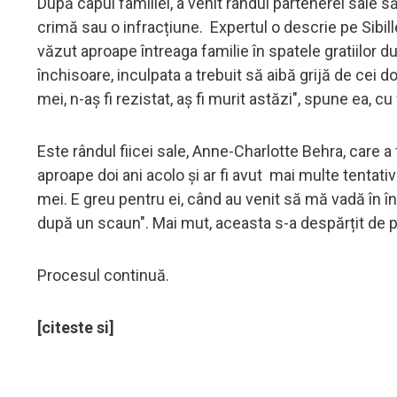
După capul familiei, a venit rândul partenerei sale 
crimă sau o infracțiune. Expertul o descrie pe Sibill
văzut aproape întreaga familie în spatele gratiilor dup
închisoare, inculpata a trebuit să aibă grijă de cei doi 
mei, n-aș fi rezistat, aș fi murit astăzi", spune ea, c
Este rândul fiicei sale, Anne-Charlotte Behra, care a
aproape doi ani acolo și ar fi avut mai multe tentati
mei. E greu pentru ei, când au venit să mă vadă în î
după un scaun". Mai mut, aceasta s-a despărțit de pa
Procesul continuă.
[citeste si]