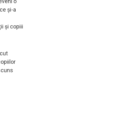
eveni o
ce și-a
n
i și copiii
ecut
opiilor
ascuns