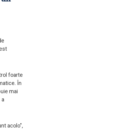
de
rest
rol foarte
matice. În
buie mai
 a
nt acolo",