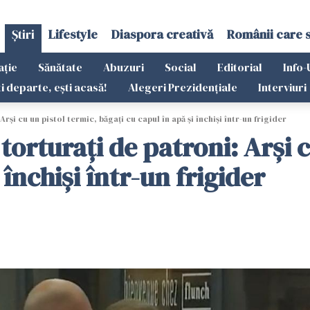
Știri
Lifestyle
Diaspora creativă
Românii care 
ație
Sănătate
Abuzuri
Social
Editorial
Info-
ti departe, ești acasă!
Alegeri Prezidențiale
Interviuri
rși cu un pistol termic, băgați cu capul în apă și închiși într-un frigider
torturați de patroni: Arși 
 închiși într-un frigider