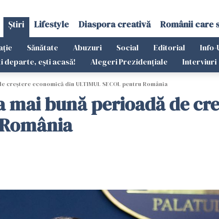
Știri
Lifestyle
Diaspora creativă
Românii care 
ație
Sănătate
Abuzuri
Social
Editorial
Info-
ti departe, ești acasă!
Alegeri Prezidențiale
Interviuri
 de creștere economică din ULTIMUL SECOL pentru România
a mai bună perioadă de cr
 România