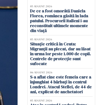
05 AUGUST 2026
De ce a fost omorâtă Daniela
Florea, românca găsită în lada
patului. Procurorii italieni i-au
reconstituit ultimele momente
din viață
05 AUGUST 2026
Situație critică în Ceuta:
Migranții au plecat, dar au lăsat
în urma lor peste 1.000 de copii.
Centrele de protecție sunt
sufocate
06 AUGUST 2026
S-a aflat cine este femeia care a
înjunghiat 4 bărbați în centrul
Londrei. Atacul Stellei, de 44 de
ani, explicat de anchetatori
05 AUGUST 2026