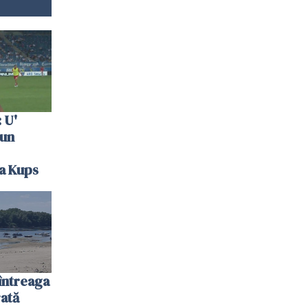
 U'
 un
la Kups
întreaga
ată