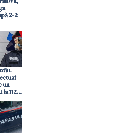
raiova,
ga
upă 2-2
uzău.
ectuat
e un
 la 112
biect