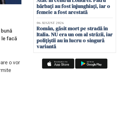
Atac în centrul Londrei. Patru
bărbați au fost înjunghiați, iar o
femeie a fost arestată
06 AUGUST 2026
Român, găsit mort pe stradă în
i bună
Italia. NU era un om al străzii, iar
 le facă
polițiștii au în lucru o singură
variantă
are o vor
rmite