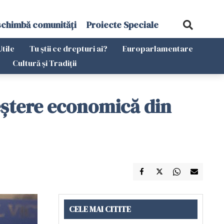
schimbă comunități
Proiecte Speciale
Utile
Tu știi ce drepturi ai?
Europarlamentare
Cultură și Tradiții
eștere economică din
CELE MAI CITITE