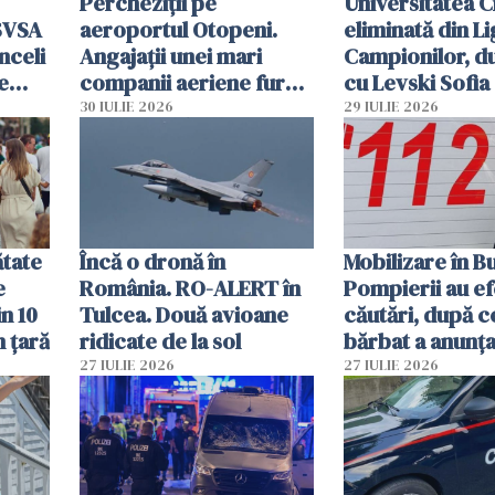
Percheziții pe
Universitatea C
SVSA
aeroportul Otopeni.
eliminată din Li
nceli
Angajații unei mari
Campionilor, d
e
companii aeriene furau
cu Levski Sofia
parfumuri, ceasuri și
30 IULIE 2026
29 IULIE 2026
mâncarea destinată
vânzării
ătate
Încă o dronă în
Mobilizare în B
e
România. RO-ALERT în
Pompierii au ef
in 10
Tulcea. Două avioane
căutări, după c
n țară
ridicate de la sol
bărbat a anunțat
că a văzut un o
27 IULIE 2026
27 IULIE 2026
luminos