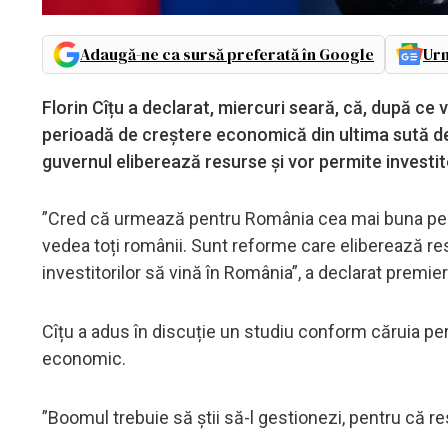
Adaugă-ne ca sursă preferată în Google
Urm
Florin Cîțu a declarat, miercuri seară, că, după c
perioadă de creștere economică din ultima sută de 
guvernul eliberează resurse și vor permite investit
”Cred că urmează pentru România cea mai buna peri
vedea toți românii. Sunt reforme care eliberează r
investitorilor să vină în România”, a declarat premie
Cîțu a adus în discuție un studiu conform căruia 
economic.
”Boomul trebuie să știi să-l gestionezi, pentru că r