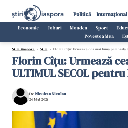
Politică
Internațional
Economie
Joburi
Monden
Sport
Educ
Povestea Mea
Eș
StiriDiaspora
›
Știri
›
Florin Cîțu: Urmează cea mai bună perioadă
Florin Cîțu: Urmează ce
ULTIMUL SECOL pentru
De
Nicoleta Nicolau
26 MAI 2021