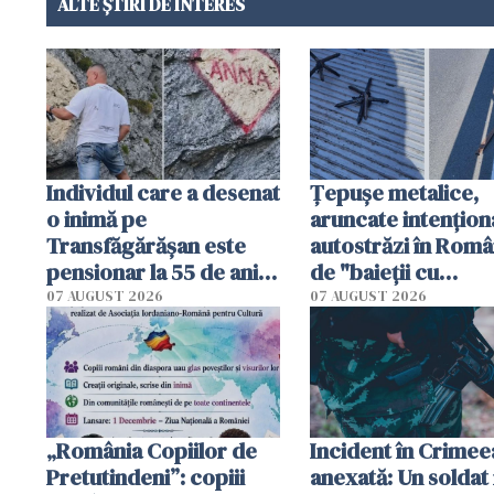
ALTE ȘTIRI DE INTERES
Individul care a desenat
Țepușe metalice,
o inimă pe
aruncate intențion
Transfăgărășan este
autostrăzi în Româ
pensionar la 55 de ani.
de "baieții cu
Poliția l-a identificat
platforme": "Mi-au
07 AUGUST 2026
07 AUGUST 2026
cerut 1200 lei să m
tracteze"
„România Copiilor de
Incident în Crimee
Pretutindeni”: copiii
anexată: Un soldat 