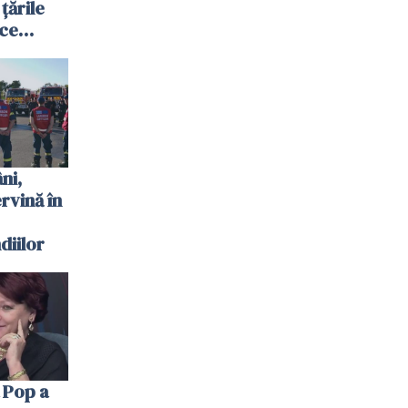
 țările
 ce
te
 plouat
ni,
ervină în
diilor
 Pop a