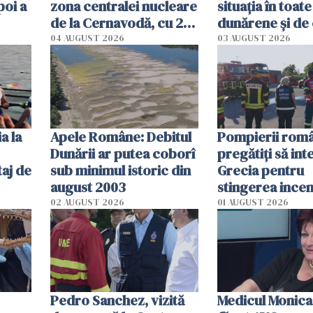
poi a
zona centralei nucleare
situația în toate
de la Cernavodă, cu 2
dunărene și de
cm faţă de ziua trecută
România resim
04 AUGUST 2026
03 AUGUST 2026
efectele, deși a
în iulie
a la
Apele Române: Debitul
Pompierii româ
Dunării ar putea coborî
pregătiţi să int
aj de
sub minimul istoric din
Grecia pentru
august 2003
stingerea incen
02 AUGUST 2026
01 AUGUST 2026
Pedro Sanchez, vizită
Medicul Monica