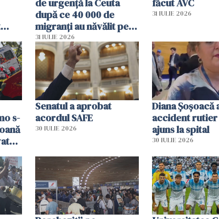
de urgență la Ceuta
făcut AVC
după ce 40 000 de
31 IULIE 2026
t
migranți au năvălit pe
și o
teritoriul spaniol: „Vom
31 IULIE 2026
ni
mobiliza toate
resursele"
Senatul a aprobat
Diana Șoșoacă a
mo s-
acordul SAFE
accident rutier 
soană
ajuns la spital
30 IULIE 2026
vat
30 IULIE 2026