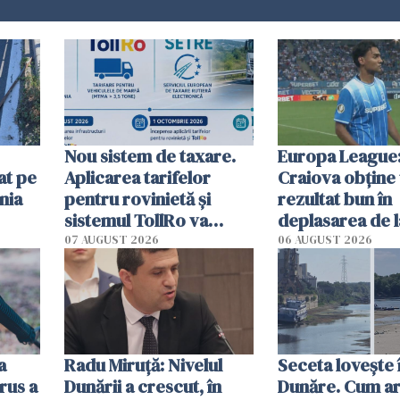
Nou sistem de taxare.
Europa League:
at pe
Aplicarea tarifelor
Craiova obține
nia
pentru rovinietă şi
rezultat bun în
sistemul TollRo va
deplasarea de 
începe la 1 octombrie
07 AUGUST 2026
06 AUGUST 2026
ă
a
Radu Miruţă: Nivelul
Seceta lovește 
rus a
Dunării a crescut, în
Dunăre. Cum ar