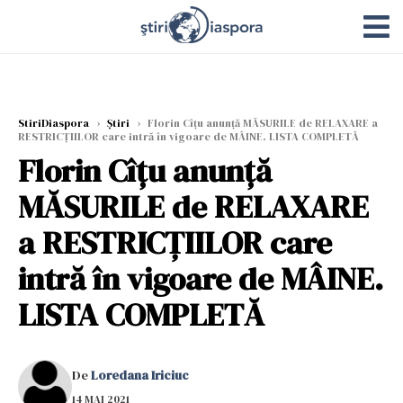
StiriDiaspora
›
Știri
›
Florin Cîțu anunță MĂSURILE de RELAXARE a
RESTRICȚIILOR care intră în vigoare de MÂINE. LISTA COMPLETĂ
Florin Cîțu anunță
MĂSURILE de RELAXARE
a RESTRICȚIILOR care
intră în vigoare de MÂINE.
LISTA COMPLETĂ
De
Loredana Iriciuc
14 MAI 2021