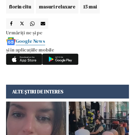
florin cîtu
masuri relaxare
15 mai
Urmăriți-ne și pe
Google News
și în aplicațiile mobile
ALTE ȘTIRI DE INTERES