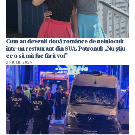
Cum au devenit două românce de neînlocuit
într-un restaurant din SUA. Patronul: „Nu știu
ce o să mă fac fără voi”
26 IULIE 2026