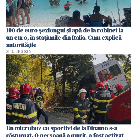
100 de euro șezlongul și apă de la robinet la
un euro, în stațiunile din Italia. Cum explică
autoritățile
31 IULIE 2026
Un microbuz cu sportivi de la Dinamo s-a
răsturnat. O persoană a murit, a fost activat