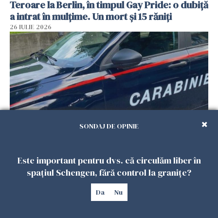
Teroare la Berlin, în timpul Gay Pride: o dubiță
a intrat în mulțime. Un mort și 15 răniți
26 IULIE 2026
SONDAJ DE OPINIE
Român, în stare critică după ce a intrat într-o
casă din Italia. Proprietarul spune că s-a
Este important pentru dvs. că circulăm liber în
apărat cu un cuțit
spațiul Schengen, fără control la granițe?
26 IULIE 2026
Da
Nu