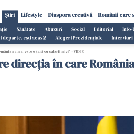
Știri
Lifestyle
Diaspora creativă
Românii care 
ație
Sănătate
Abuzuri
Social
Editorial
Info-
ti departe, ești acasă!
Alegeri Prezidențiale
Interviuri
mânia nu mai este o ţară cu salarii mici" - VIDEO
e direcţia în care România