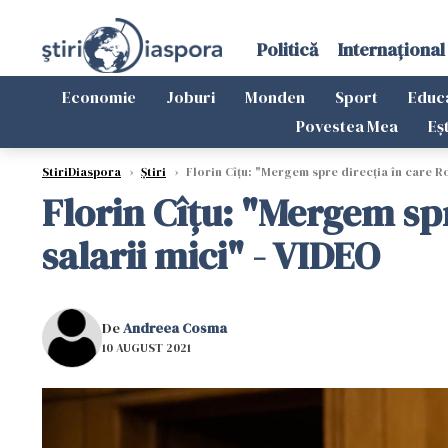
Politică
Internațional
Economie
Joburi
Monden
Sport
Educ
Povestea Mea
Eș
StiriDiaspora
›
Știri
›
Florin Cîţu: "Mergem spre direcţia în care Ro
Florin Cîţu: "Mergem spr
salarii mici" - VIDEO
De
Andreea Cosma
10 AUGUST 2021