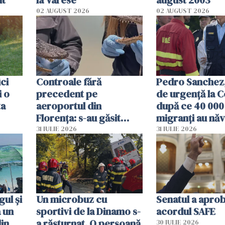
it
la Varese
august 2003
02 AUGUST 2026
02 AUGUST 2026
ici
Controale fără
Pedro Sanchez, 
i o
precedent pe
de urgență la C
ta
aeroportul din
după ce 40 000
Florența: s-au găsit
migranți au năv
capete de aligator și o
teritoriul spani
31 IULIE 2026
31 IULIE 2026
sumă imensă de bani
mobiliza toate
resursele"
ul și
Un microbuz cu
Senatul a apro
a un
sportivi de la Dinamo s-
acordul SAFE
din
a răsturnat. O persoană
30 IULIE 2026