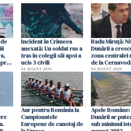
 de
Incident în Crimeea
Radu Miruţă: Ni
ii
anexată: Un soldat rus a
Dunării a crescu
a,
tras în colegii săi apoi a
zona centralei 
spre
ucis 3 civili
de la Cernavodă
olum
cm faţă de ziua
04 AUGUST 2026
04 AUGUST 2026
Aur pentru România la
Apele Române: 
ere
Campionatele
Dunării ar pute
a.
Europene de canotaj de
sub minimul ist