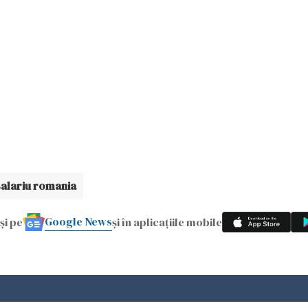
salariu romania
Google News
și pe
și în aplicațiile mobile