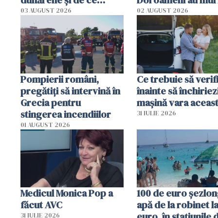
dunărene și de ce
Doi oameni au mur
România resimte
03 AUGUST 2026
02 AUGUST 2026
efectele, deși a plouat
în iulie
Pompierii români,
Ce trebuie să verif
pregătiţi să intervină în
înainte să închiriez
Grecia pentru
mașină vara aceas
stingerea incendiilor
31 IULIE 2026
01 AUGUST 2026
Medicul Monica Pop a
100 de euro șezlong
făcut AVC
apă de la robinet l
euro, în stațiunile 
31 IULIE 2026