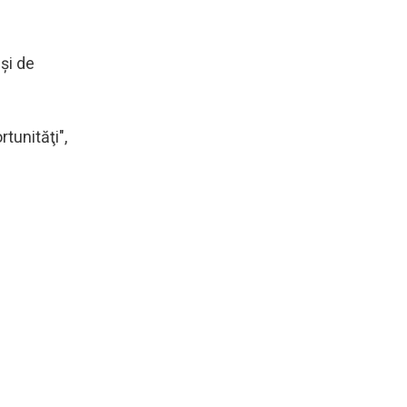
şi de
tunităţi",