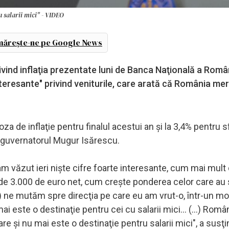
u salarii mici" - VIDEO
ărește-ne pe Google News
rivind inflaţia prezentate luni de Banca Naţională a Româ
interesante" privind veniturile, care arată că România mer
 de inflaţie pentru finalul acestui an şi la 3,4% pentru sf
e guvernatorul Mugur Isărescu.
am văzut ieri nişte cifre foarte interesante, cum mai mult
de 3.000 de euro net, cum creşte ponderea celor care au s
) ne mutăm spre direcţia pe care eu am vrut-o, într-un m
i este o destinaţie pentru cei cu salarii mici... (...) Rom
e şi nu mai este o destinaţie pentru salarii mici", a susţi