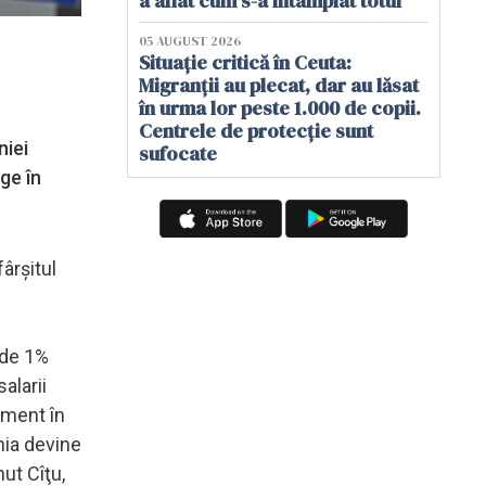
a aflat cum s-a întâmplat totul
05 AUGUST 2026
Situație critică în Ceuta:
Migranții au plecat, dar au lăsat
în urma lor peste 1.000 de copii.
Centrele de protecție sunt
niei
sufocate
ge în
ârşitul
 de 1%
alarii
oment în
ânia devine
nut Cîţu,