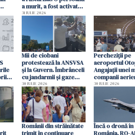
a murit, a fost activat
planul roșu de
31 IULIE 2026
intervenție
Mii de ciobani
Percheziții pe
MS
protestează la ANSVSA
aeroportul Oto
rile
și la Guvern. Îmbrânceli
Angajații unei 
rii
cu jandarmii și gaze
companii aerie
lacrimogene
parfumuri, ceas
30 IULIE 2026
30 IULIE 2026
ției
mâncarea desti
vânzării
Românii din străinătate
Încă o dronă în
rit
trimit în continuare
România. RO-A