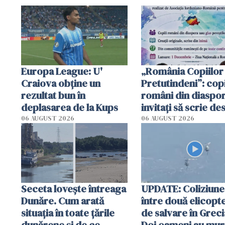
Europa League: U'
„România Copiilor
Craiova obține un
Pretutindeni”: copi
rezultat bun în
români din diaspor
deplasarea de la Kups
invitați să scrie de
România într-un v
06 AUGUST 2026
06 AUGUST 2026
special
Seceta lovește întreaga
UPDATE: Coliziune
Dunăre. Cum arată
între două elicopt
situația în toate țările
de salvare în Greci