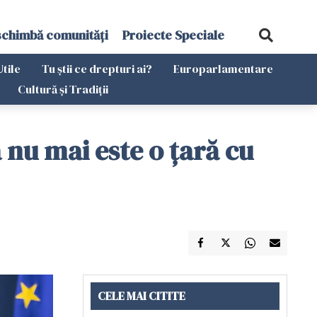
schimbă comunități
Proiecte Speciale
Utile
Tu știi ce drepturi ai?
Europarlamentare
Cultură și Tradiții
 nu mai este o ţară cu
CELE MAI CITITE