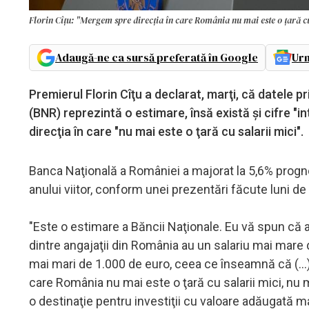
Florin Cîţu: "Mergem spre direcţia în care România nu mai este o ţară c
Adaugă-ne ca sursă preferată în Google
Urm
Premierul Florin Cîţu a declarat, marţi, că datele p
(BNR) reprezintă o estimare, însă există şi cifre "
direcţia în care "nu mai este o ţară cu salarii mici".
Banca Naţională a României a majorat la 5,6% prognoza
anului viitor, conform unei prezentări făcute luni d
"Este o estimare a Băncii Naţionale. Eu vă spun că 
dintre angajaţii din România au un salariu mai mare 
mai mari de 1.000 de euro, ceea ce înseamnă că (...
care România nu mai este o ţară cu salarii mici, nu ma
o destinaţie pentru investiţii cu valoare adăugată mar