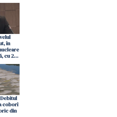
velul
t, în
nucleare
, cu 2
 trecută
Debitul
a coborî
oric din