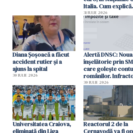
Italia. Cum explică
autoritățile
31 IULIE 2026
Diana Șoșoacă a făcut
Alertă DNSC: Noua
accident rutier și a
înșelătorie prin S
ajuns la spital
care golește contu
românilor. Infracto
30 IULIE 2026
folosesc numele
30 IULIE 2026
Ghișeul.ro și al Poli
Române
Universitatea Craiova,
Reactorul 2 de la
eliminată din Liga
Cernavodă va fi op