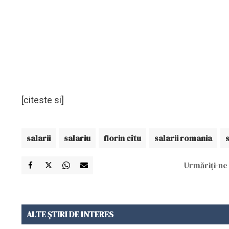
[citeste si]
salarii
salariu
florin cîtu
salarii romania
Urmăriți-ne 
ALTE ȘTIRI DE INTERES