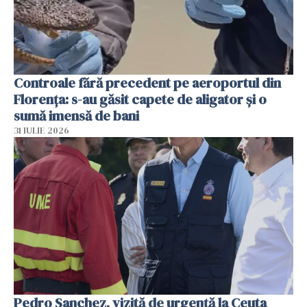
Controale fără precedent pe aeroportul din
Florența: s-au găsit capete de aligator și o
sumă imensă de bani
31 IULIE 2026
Pedro Sanchez, vizită de urgență la Ceuta