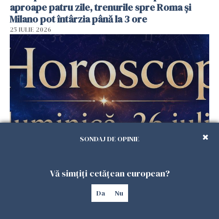
aproape patru zile, trenurile spre Roma și
Milano pot întârzia până la 3 ore
25 IULIE 2026
SONDAJ DE OPINIE
Horoscop duminică, 26 iulie. Astrele
răstoarnă calculele pentru unele zodii
Vă simțiți cetățean european?
25 IULIE 2026
Da
Nu