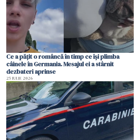
Ce a pățit o româncă în timp ce își plimba
câinele în Germania. Mesajul ei a stârnit
dezbateri aprinse
25 IULIE 2026