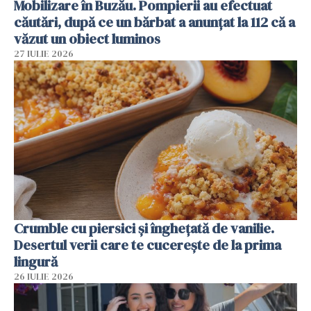
Mobilizare în Buzău. Pompierii au efectuat
căutări, după ce un bărbat a anunțat la 112 că a
văzut un obiect luminos
27 IULIE 2026
Crumble cu piersici și înghețată de vanilie.
Desertul verii care te cucerește de la prima
lingură
26 IULIE 2026