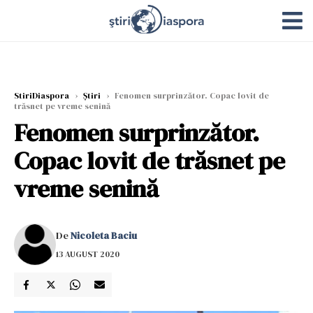
StiriDiaspora
›
Știri
›
Fenomen surprinzător. Copac lovit de
trăsnet pe vreme senină
Fenomen surprinzător.
Copac lovit de trăsnet pe
vreme senină
De
Nicoleta Baciu
13 AUGUST 2020