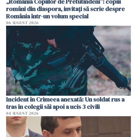
„România Copiilor de Pretutindeni”: copiii
români din diaspora, invitați să scrie despre
România într-un volum special
06 AUGUST 2026
Incident în Crimeea anexată: Un soldat rus a
tras în colegii săi apoi a ucis 3 civili
04 AUGUST 2026