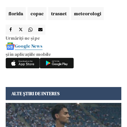
florida
copac
trasnet
meteorologi
Urmăriți-ne și pe
Google News
și în aplicațiile mobile
ALTE ȘTIRI DE INTERES