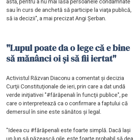
asta, pentru a nu mai lăsa persoanele condamnate
sau în curs de anchetă să participe la viaţa publică,
să ia decizii", a mai precizat Angi Şerban.
"Lupul poate da o lege că e bine
să mănânci oi şi să fii iertat"
Activistul Răzvan Diaconu a comentat şi decizia
Curţii Constituţionale de ieri, prin care a dat undă
verde iniţiativei "#fărăpenali în funcţii publice", pe
care o interpretează ca o confirmare a faptului că
demersul în sine este sănătos şi legal.
"Ideea cu #fărăpenali este foarte simplă. Dacă laşi
un lup să păzească oile, este foarte probabil să dea