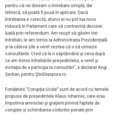
pentru că ne doream o întrebare simplă, dar
tehnică, să poată fi pusă în aplicare. Dacă
întrebarea e corectă, atunci ei nu pot lua nicio
măsură în Parlament care să contravină deciziei
luată prin referendum. Am reuşit să găsim trei
întrebări, le-am trimis la Adminsitraţia Prezidenţială
şi la câteva zile a venit vestea că o să urmeze
consultările. Cred că la o săptămână şi ceva după
ce am trimis întrebările preşedintelui, a venit şi
invitaţia de a participa la consultări", a declarat Angi
Şerban, pentru ŞtiriDiaspora.ro.
Fondatorii "Corupţia Ucide" sunt de acord cu temele
propuse de preşedintele Klaus Iohannis, care erau
împotriva amnistiei şi graţierii privind faptele de
corupţie şi schimbarea codurilor penale prin