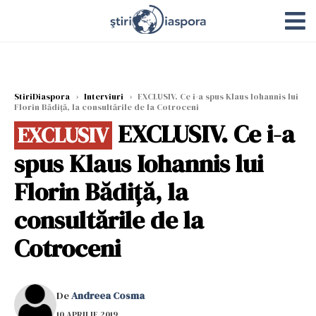
StiriDiaspora
›
Interviuri
›
EXCLUSIV. Ce i-a spus Klaus Iohannis lui
Florin Bădiţă, la consultările de la Cotroceni
EXCLUSIV. Ce i-a
EXCLUSIV
spus Klaus Iohannis lui
Florin Bădiţă, la
consultările de la
Cotroceni
De
Andreea Cosma
10 APRILIE 2019