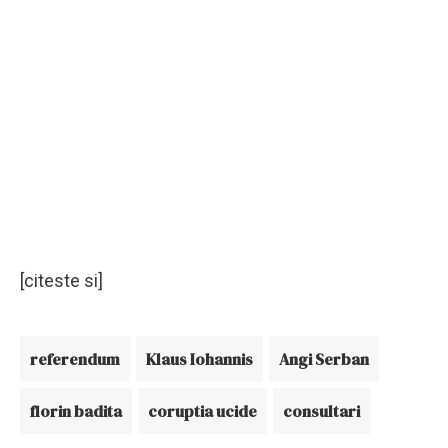
[citeste si]
referendum
Klaus Iohannis
Angi Serban
florin badita
coruptia ucide
consultari