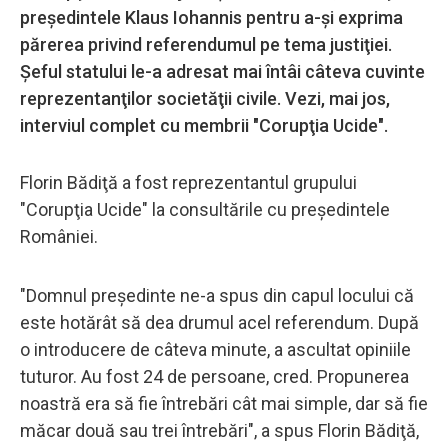
preşedintele Klaus Iohannis pentru a-şi exprima
părerea privind referendumul pe tema justiţiei.
Şeful statului le-a adresat mai întâi câteva cuvinte
reprezentanţilor societăţii civile. Vezi, mai jos,
interviul complet cu membrii "Corupţia Ucide".
Florin Bădiţă a fost reprezentantul grupului
"Corupţia Ucide" la consultările cu preşedintele
României.
"Domnul preşedinte ne-a spus din capul locului că
este hotărât să dea drumul acel referendum. După
o introducere de câteva minute, a ascultat opiniile
tuturor. Au fost 24 de persoane, cred. Propunerea
noastră era să fie întrebări cât mai simple, dar să fie
măcar două sau trei întrebări", a spus Florin Bădiţă,