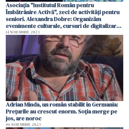
Asociația "Institutul Român pentru
Îmbătrânire Activă", zeci de activități pentru
seniori. Alexandra Dobre: Organizăm
evenimente culturale, cursuri de digitalizare
și educație pentru sănătate
14 NOIEMBRIE 2023
Adrian Minda, un român stabilit în Germania:
Prețurile au crescut enorm. Soția merge pe
jos, are noroc
06 NOIEMBRIE 2023