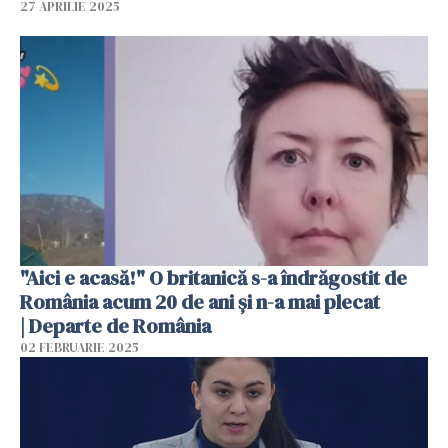
27 APRILIE 2025
"Aici e acasă!" O britanică s-a îndrăgostit de
România acum 20 de ani și n-a mai plecat
| Departe de România
02 FEBRUARIE 2025