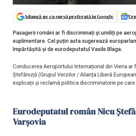
Adaugă-ne ca sursă preferată în Google
Urm
Pasagerii români ar fi discriminați și umiliți pe ae
suplimentare. Cel puțin asta sugerează europarlam
împărtășită și de eurodeputatul Vasile Blaga.
Conducerea Aeroportului Internațional din Viena ar f
Ștefănuță (Grupul Verzilor / Alianța Liberă Europeană
explicații și reclamă politica discriminatorie pe care
Eurodeputatul român Nicu Ștefăn
Varșovia