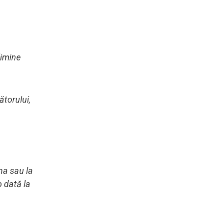
limine
ătorului,
na sau la
 dată la