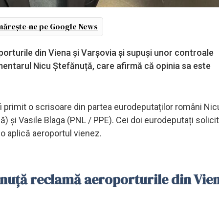
ărește-ne pe Google News
roporturile din Viena și Varșovia și supuși unor controale
entarul Nicu Ștefănuță, care afirmă că opinia sa este
i primit o scrisoare din partea eurodeputaților români Nic
) și Vasile Blaga (PNL / PPE). Cei doi eurodeputați solici
 o aplică aeroportul vienez.
uță reclamă aeroporturile din Vien