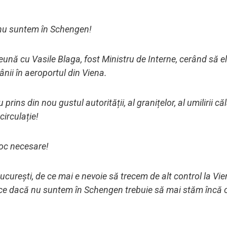
ă nu suntem în Schengen!
reună cu Vasile Blaga, fost Ministru de Interne, cerând să e
ânii în aeroportul din Viena.
ins din nou gustul autorității, al granițelor, al umilirii căl
circulație!
loc necesare!
ucurești, de ce mai e nevoie să trecem de alt control la Vie
e ce dacă nu suntem în Schengen trebuie să mai stăm încă o