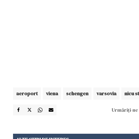
aeroport
viena
schengen
varsovia
nicu s
Urmăriți-ne 