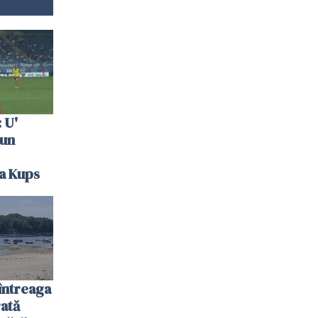
 U'
 un
la Kups
întreaga
ată