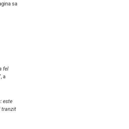
agina sa
a fel
“, a
: este
 tranzit