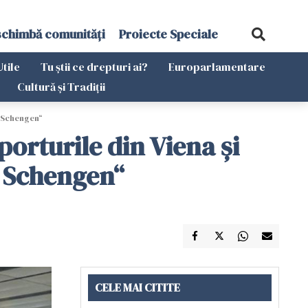
schimbă comunități
Proiecte Speciale
Utile
Tu știi ce drepturi ai?
Europarlamentare
Cultură și Tradiții
n Schengen“
rturile din Viena și
n Schengen“
CELE MAI CITITE