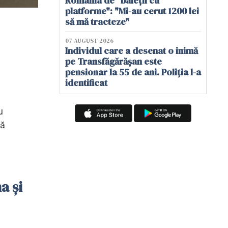
România de "baieții cu
platforme": "Mi-au cerut 1200 lei
să mă tracteze"
07 AUGUST 2026
Individul care a desenat o inimă
pe Transfăgărășan este
pensionar la 55 de ani. Poliția l-a
identificat
u
tă
a și