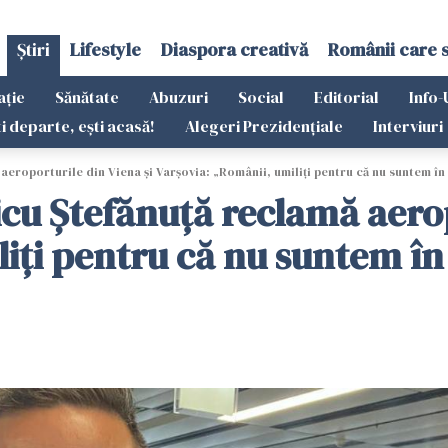
Știri
Lifestyle
Diaspora creativă
Românii care 
ație
Sănătate
Abuzuri
Social
Editorial
Info-
ti departe, ești acasă!
Alegeri Prezidențiale
Interviuri
eroporturile din Viena și Varșovia: „Românii, umiliți pentru că nu suntem î
u Ștefănuță reclamă aeropo
liți pentru că nu suntem î