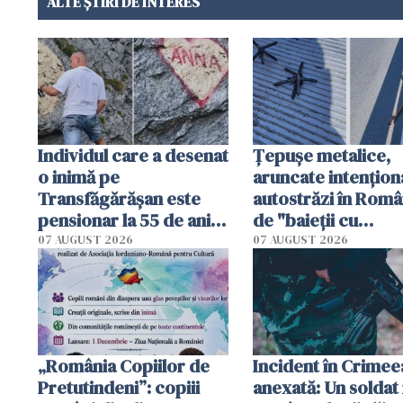
ALTE ȘTIRI DE INTERES
Individul care a desenat
Țepușe metalice,
o inimă pe
aruncate intențion
Transfăgărășan este
autostrăzi în Româ
pensionar la 55 de ani.
de "baieții cu
Poliția l-a identificat
platforme": "Mi-au
07 AUGUST 2026
07 AUGUST 2026
cerut 1200 lei să m
tracteze"
„România Copiilor de
Incident în Crimee
Pretutindeni”: copiii
anexată: Un soldat 