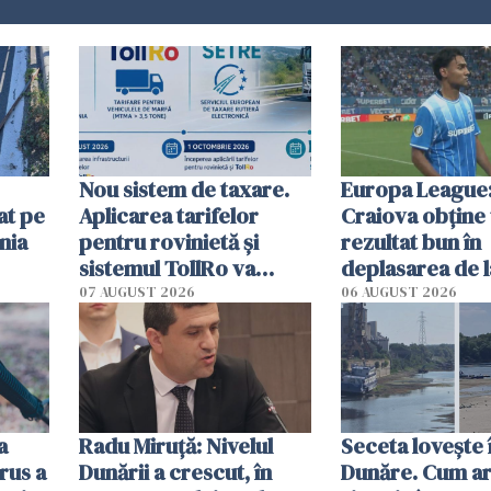
Nou sistem de taxare.
Europa League:
at pe
Aplicarea tarifelor
Craiova obține
nia
pentru rovinietă şi
rezultat bun în
sistemul TollRo va
deplasarea de 
începe la 1 octombrie
07 AUGUST 2026
06 AUGUST 2026
ă
a
Radu Miruţă: Nivelul
Seceta lovește 
rus a
Dunării a crescut, în
Dunăre. Cum ar