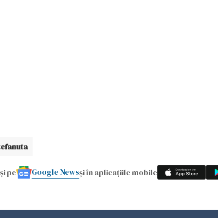
tefanuta
Google News
și pe
și în aplicațiile mobile