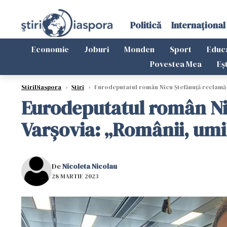
Politică
Internațional
Economie
Joburi
Monden
Sport
Educ
Povestea Mea
Eș
StiriDiaspora
›
Știri
›
Eurodeputatul român Nicu Ștefănuță reclamă a
Eurodeputatul român Nic
Varșovia: „Românii, umi
De
Nicoleta Nicolau
28 MARTIE 2023