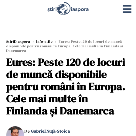
StiriDiaspora
›
Info-utile
›
Eures: Peste 120 de locuri de muncă
disponibile pentru români în Europa. Cele mai multe în Finlanda și
Danemarca
Eures: Peste 120 de locuri
de muncă disponibile
pentru români în Europa.
Cele mai multe în
Finlanda și Danemarca
De
Gabriel Nuță-Stoica