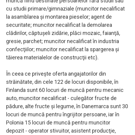
muncă fiind destinate persoanelor fără studii sau
cu studii primare/gimnaziale (muncitor necalificat
la asamblarea şi montarea pieselor; agent de
securitate; muncitor necalificat la demolarea
clădirilor, căptuşeli zidărie, plăci mozaic, faianţă,
gresie, parchet; muncitor necalificat în industria
confecţiilor; muncitor necalificat la spargerea şi
tăierea materialelor de construcţii etc).
În ceea ce priveşte oferta angajatorilor din
străinătate, din cele 122 de locuri disponibile, în
Finlanda sunt 60 locuri de muncă pentru mecanic
auto, muncitor necalificat - culegător fructe de
pădure, alte fructe şi legume, în Danemarca sunt 30
locuri de muncă pentru îngrijitor persoane, iar în
Polonia 15 locuri de muncă pentru muncitor
depozit - operator stivuitor, asistent producţie,