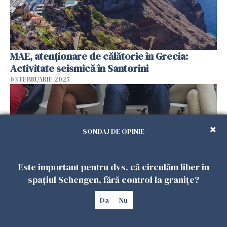
MAE, atenţionare de călătorie în Grecia:
Activitate seismică în Santorini
03 FEBRUARIE 2025
SONDAJ DE OPINIE
Este important pentru dvs. că circulăm liber în
spațiul Schengen, fără control la granițe?
Da
Nu
Rețeaua Eures: 148 de locuri de muncă
disponibile pentru români în Europa. Cele mai