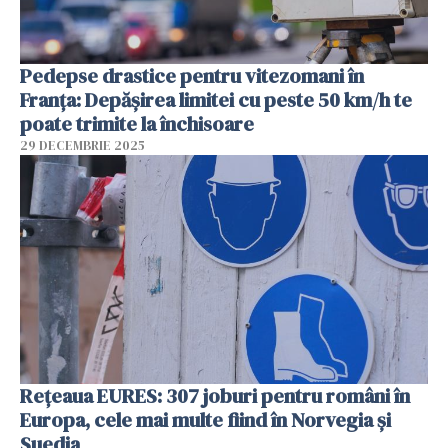
Pedepse drastice pentru vitezomani în
Franța: Depășirea limitei cu peste 50 km/h te
poate trimite la închisoare
29 DECEMBRIE 2025
Rețeaua EURES: 307 joburi pentru români în
Europa, cele mai multe fiind în Norvegia și
Suedia