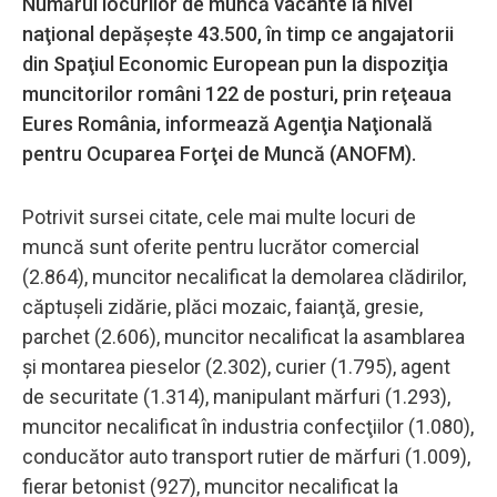
Numărul locurilor de muncă vacante la nivel
naţional depăşeşte 43.500, în timp ce angajatorii
din Spaţiul Economic European pun la dispoziţia
muncitorilor români 122 de posturi, prin reţeaua
Eures România, informează Agenţia Naţională
pentru Ocuparea Forţei de Muncă (ANOFM).
Potrivit sursei citate, cele mai multe locuri de
muncă sunt oferite pentru lucrător comercial
(2.864), muncitor necalificat la demolarea clădirilor,
căptuşeli zidărie, plăci mozaic, faianţă, gresie,
parchet (2.606), muncitor necalificat la asamblarea
şi montarea pieselor (2.302), curier (1.795), agent
de securitate (1.314), manipulant mărfuri (1.293),
muncitor necalificat în industria confecţiilor (1.080),
conducător auto transport rutier de mărfuri (1.009),
fierar betonist (927), muncitor necalificat la