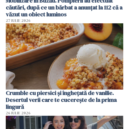
Mobilizare în Buzău. Pompierii au efectuat
căutări, după ce un bărbat a anunțat la 112 că a
văzut un obiect luminos
27 IULIE 2026
Crumble cu piersici și înghețată de vanilie.
Desertul verii care te cucerește de la prima
lingură
26 IULIE 2026