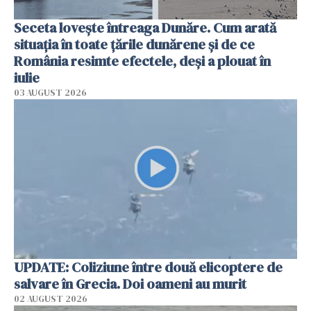
Seceta lovește întreaga Dunăre. Cum arată
situația în toate țările dunărene și de ce
România resimte efectele, deși a plouat în
iulie
03 AUGUST 2026
UPDATE: Coliziune între două elicoptere de
salvare în Grecia. Doi oameni au murit
02 AUGUST 2026