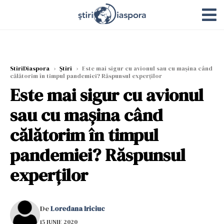
StiriDiaspora
›
Știri
›
Este mai sigur cu avionul sau cu mașina când
călătorim în timpul pandemiei? Răspunsul experților
Este mai sigur cu avionul
sau cu mașina când
călătorim în timpul
pandemiei? Răspunsul
experților
De
Loredana Iriciuc
15 IUNIE 2020