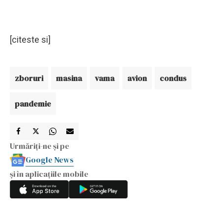
[citeste si]
zboruri
masina
vama
avion
condus
pandemie
Urmăriți-ne și pe
Google News
și în aplicațiile mobile