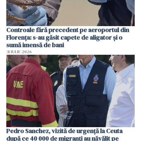
Controale fără precedent pe aeroportul din
Florența: s-au găsit capete de aligator și o
sumă imensă de bani
31 IULIE 2026
Pedro Sanchez, vizită de urgență la Ceuta
după ce 40 000 de migranți au năvălit pe