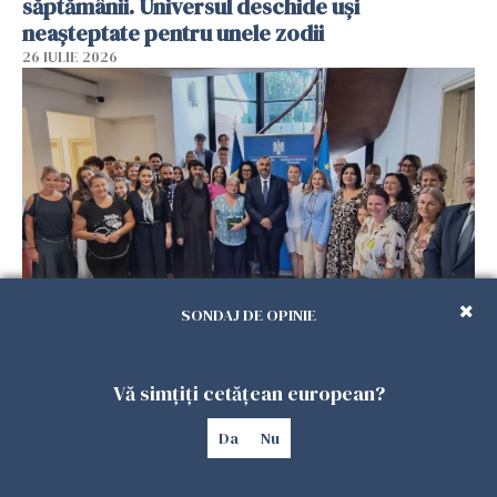
săptămânii. Universul deschide uși
neașteptate pentru unele zodii
26 IULIE 2026
SONDAJ DE OPINIE
Accidente, spitalizare sau alte urgențe?
Consulatul României la Roma promite
intervenții în doar 24 de ore
Vă simțiți cetățean european?
26 IULIE 2026
Da
Nu