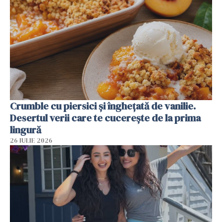
Crumble cu piersici și înghețată de vanilie.
Desertul verii care te cucerește de la prima
lingură
26 IULIE 2026