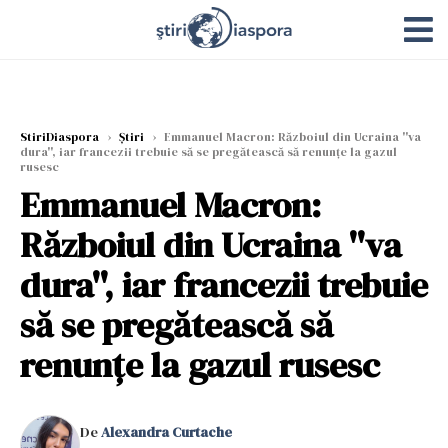
StiriDiaspora
›
Știri
›
Emmanuel Macron: Războiul din Ucraina ''va
dura'', iar francezii trebuie să se pregătească să renunțe la gazul
rusesc
Emmanuel Macron:
Războiul din Ucraina ''va
dura'', iar francezii trebuie
să se pregătească să
renunțe la gazul rusesc
De
Alexandra Curtache