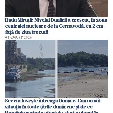
Radu Miruţă: Nivelul Dunării a crescut, în zona
centralei nucleare de la Cernavodă, cu 2 cm
faţă de ziua trecută
04 AUGUST 2026
Seceta lovește întreaga Dunăre. Cum arată
situația în toate țările dunărene și de ce
România resimte efectele, deși a plouat în