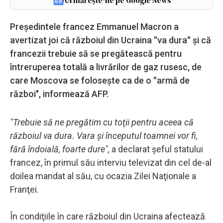
Urmărește-ne pe Google News
Preşedintele francez Emmanuel Macron a
avertizat joi că războiul din Ucraina ''va dura'' şi că
francezii trebuie să se pregătească pentru
întreruperea totală a livrărilor de gaz rusesc, de
care Moscova se foloseşte ca de o ''armă de
război", informează AFP.
"Trebuie să ne pregătim cu toţii pentru aceea că
războiul va dura. Vara şi începutul toamnei vor fi,
fără îndoială, foarte dure",
a declarat şeful statului
francez, în primul său interviu televizat din cel de-al
doilea mandat al său, cu ocazia Zilei Naţionale a
Franţei.
În condiţiile în care războiul din Ucraina afectează