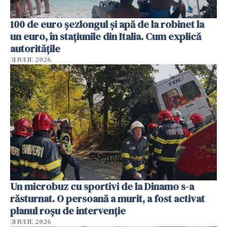
100 de euro șezlongul și apă de la robinet la
un euro, în stațiunile din Italia. Cum explică
autoritățile
31 IULIE 2026
Un microbuz cu sportivi de la Dinamo s-a
răsturnat. O persoană a murit, a fost activat
planul roșu de intervenție
31 IULIE 2026