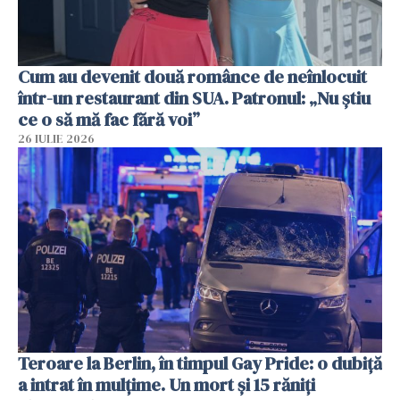
Cum au devenit două românce de neînlocuit
într-un restaurant din SUA. Patronul: „Nu știu
ce o să mă fac fără voi”
26 IULIE 2026
Teroare la Berlin, în timpul Gay Pride: o dubiță
a intrat în mulțime. Un mort și 15 răniți