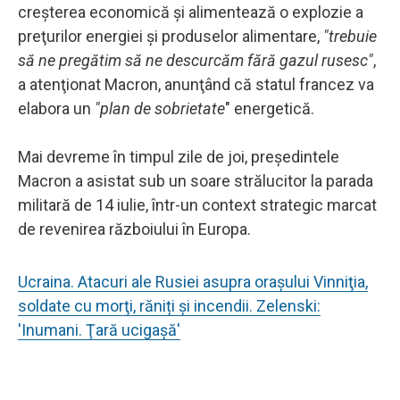
creşterea economică şi alimentează o explozie a
preţurilor energiei şi produselor alimentare,
"trebuie
să ne pregătim să ne descurcăm fără gazul rusesc"
,
a atenţionat Macron, anunţând că statul francez va
elabora un
"plan de sobrietate
" energetică.
Mai devreme în timpul zile de joi, preşedintele
Macron a asistat sub un soare strălucitor la parada
militară de 14 iulie, într-un context strategic marcat
de revenirea războiului în Europa.
Ucraina. Atacuri ale Rusiei asupra orașului Vinniţia,
soldate cu morţi, răniți şi incendii. Zelenski:
'Inumani. Ţară ucigaşă'