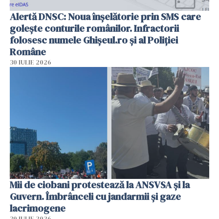
Alertă DNSC: Noua înșelătorie prin SMS care
golește conturile românilor. Infractorii
folosesc numele Ghișeul.ro și al Poliției
Române
30 IULIE 2026
Mii de ciobani protestează la ANSVSA și la
Guvern. Îmbrânceli cu jandarmii și gaze
lacrimogene
30 IULIE 2026