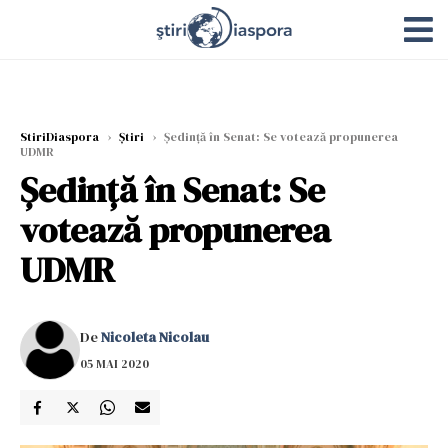
StiriDiaspora
›
Știri
›
Ședință în Senat: Se votează propunerea
UDMR
Ședință în Senat: Se
votează propunerea
UDMR
De
Nicoleta Nicolau
05 MAI 2020