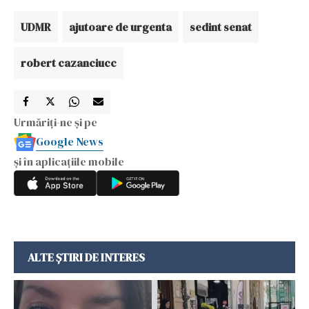
UDMR
ajutoare de urgenta
sedint senat
robert cazanciucc
Urmăriți-ne și pe
Google News
și în aplicațiile mobile
ALTE ȘTIRI DE INTERES