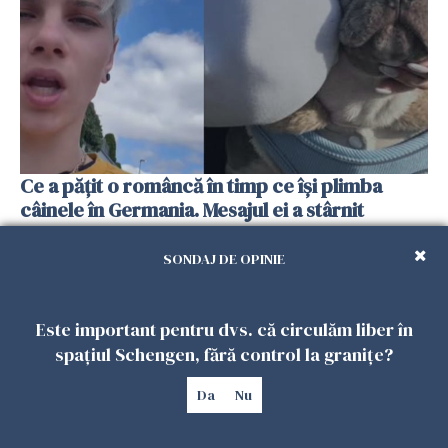
Ce a pățit o româncă în timp ce își plimba
câinele în Germania. Mesajul ei a stârnit
dezbateri aprinse
25 IULIE 2026
SONDAJ DE OPINIE
Este important pentru dvs. că circulăm liber în
spațiul Schengen, fără control la granițe?
Da
Nu