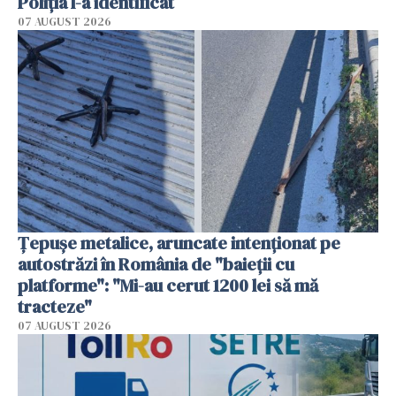
Poliția l-a identificat
07 AUGUST 2026
Țepușe metalice, aruncate intenționat pe
autostrăzi în România de "baieții cu
platforme": "Mi-au cerut 1200 lei să mă
tracteze"
07 AUGUST 2026