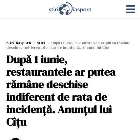
StiriDiaspora
›
Știri
›
După 1 iunie, restaurantele ar putea rămâne
deschise indiferent de rata de incidență. Anunțul lui Cîțu
După 1 iunie,
restaurantele ar putea
rămâne deschise
indiferent de rata de
incidență. Anunțul lui
Cîțu