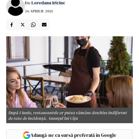
De
Loredana Iriciuc
26 APRILIE 2021
După 1 iunie, restaurantele ar putea rămâne deschise indiferent
de rata de incidență. Anunțul lui Cîțu
Adaugă-ne ca sursă preferată în Google