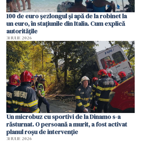
100 de euro șezlongul și apă de la robinet la
un euro, în stațiunile din Italia. Cum explică
autoritățile
31 IULIE 2026
Un microbuz cu sportivi de la Dinamo s-a
răsturnat. O persoană a murit, a fost activat
planul roșu de intervenție
31 IULIE 2026