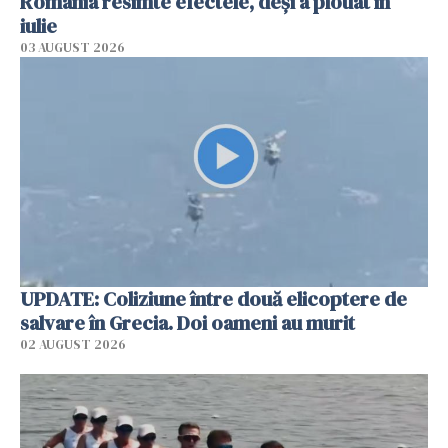
România resimte efectele, deși a plouat în
iulie
03 AUGUST 2026
UPDATE: Coliziune între două elicoptere de
salvare în Grecia. Doi oameni au murit
02 AUGUST 2026