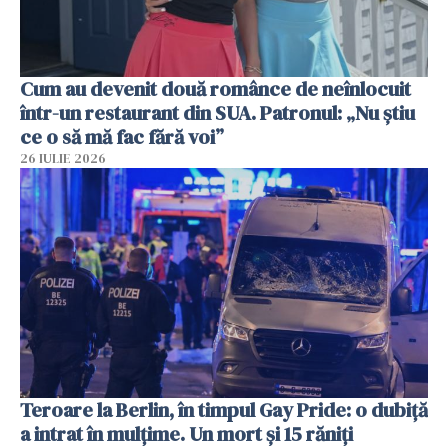
Cum au devenit două românce de neînlocuit
într-un restaurant din SUA. Patronul: „Nu știu
ce o să mă fac fără voi”
26 IULIE 2026
Teroare la Berlin, în timpul Gay Pride: o dubiță
a intrat în mulțime. Un mort și 15 răniți