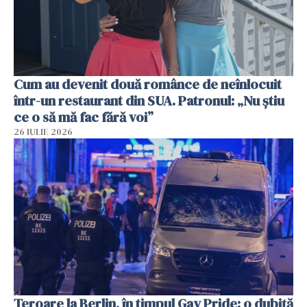
Cum au devenit două românce de neînlocuit
într-un restaurant din SUA. Patronul: „Nu știu
ce o să mă fac fără voi”
26 IULIE 2026
Teroare la Berlin, în timpul Gay Pride: o dubiță