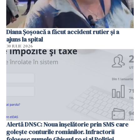
Diana Șoșoacă a făcut accident rutier și a
ajuns la spital
30 IULIE 2026
Alertă DNSC: Noua înșelătorie prin SMS care
golește conturile românilor. Infractorii
folosesc numele Ghișeul.ro și al Poliției