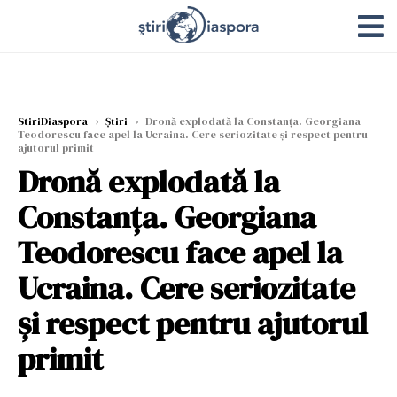
StiriDiaspora
›
Știri
›
Dronă explodată la Constanţa. Georgiana
Teodorescu face apel la Ucraina. Cere seriozitate şi respect pentru
ajutorul primit
Dronă explodată la
Constanţa. Georgiana
Teodorescu face apel la
Ucraina. Cere seriozitate
şi respect pentru ajutorul
primit