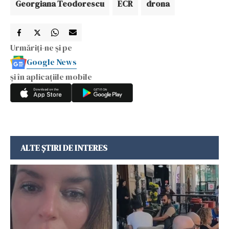
Georgiana Teodorescu
ECR
drona
Urmăriți-ne și pe
Google News
și în aplicațiile mobile
ALTE ȘTIRI DE INTERES