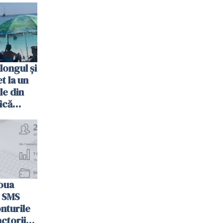
longul și
t la un
le din
ică
oua
n SMS
nturile
actorii