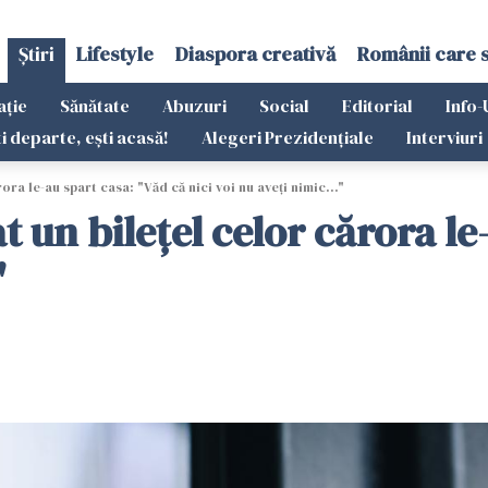
Știri
Lifestyle
Diaspora creativă
Românii care 
ație
Sănătate
Abuzuri
Social
Editorial
Info-
ti departe, ești acasă!
Alegeri Prezidențiale
Interviuri
rora le-au spart casa: "Văd că nici voi nu aveți nimic..."
sat un bilețel celor cărora l
"