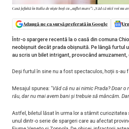
Casă jefuită în Italia de niște hoți cu „suflet mare”: „Văd că nici voi nu 
Adaugă-ne ca sursă preferată în Google
Urm
Într-o spargere recentă la o casă din comuna Chio
neobișnuit decât prada obișnuită. Pe lângă furtul u
au scris un bilet intrigant, provocând amuzament, da
Deși furtul în sine nu a fost spectaculos, hoții s-au
Mesajul spunea:
"Văd că nu ai nimic Prada? Doar o 
rău, dar nu mai avem bani și trebuie să mâncăm. Dar v
Astfel, biletul lăsat în urma lor a stârnit curiozitate
unul dintr-o serie de spargeri care au afectat provin
Fiume Veneto și Zoppola. De obicei, infractorii aște