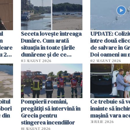
ul
Seceta lovește întreaga
UPDATE: Colizi
în
Dunăre. Cum arată
între două elic
leare
situația în toate țările
de salvare în Gr
u 2
dunărene și de ce
Doi oameni au 
ecută
România resimte
03 AUGUST 2026
02 AUGUST 2026
efectele, deși a plouat
în iulie
itul
Pompierii români,
Ce trebuie să ve
oborî
pregătiţi să intervină în
înainte să închi
 din
Grecia pentru
mașină vara ac
stingerea incendiilor
31 IULIE 2026
01 AUGUST 2026