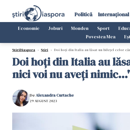
Politică
Internațional
Economie
Joburi
Monden
Sport
Educ
Povestea Mea
Eș
StiriDiaspora
›
Știri
›
Doi hoți din Italia au lăsat un bilețel celor că
Doi hoți din Italia au lă
nici voi nu aveți nimic...
De
Alexandra Curtache
29 AUGUST 2023