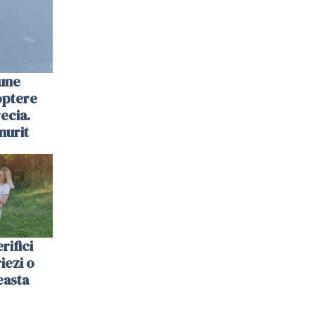
une
optere
ecia.
murit
rifici
riezi o
easta