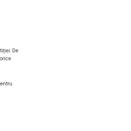
iției. De
 orice
pentru