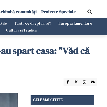
schimbă comunități
Proiecte Speciale
Utile
Tu știi ce drepturi ai?
Europarlamentare
Cultură și Tradiții
e-au spart casa: "Văd că
CELE MAI CITITE