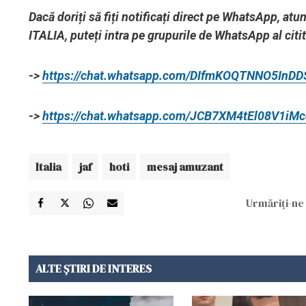
Dacă doriți să fiți notificați direct pe WhatsApp, at
ITALIA, puteți intra pe grupurile de WhatsApp al citi
->
https://chat.whatsapp.com/DIfmKOQTNNO5InD
->
https://chat.whatsapp.com/JCB7XM4tEl08V1iM
Italia
jaf
hoti
mesaj amuzant
Urmăriți-ne 
ALTE ȘTIRI DE INTERES