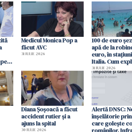
ită
Medicul Monica Pop a
100 de euro șez
a
făcut AVC
apă de la robine
euro, în stațiuni
31 IULIE 2026
 pe
Italia. Cum expl
 „Vom
autoritățile
31 IULIE 2026
Diana Șoșoacă a făcut
Alertă DNSC: N
accident rutier și a
înșelătorie pri
ajuns la spital
care golește co
românilor. Infr
30 IULIE 2026