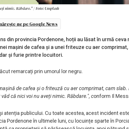
aveți nimic. Răbdare." / Foto: Unsplash
ărește-ne pe Google News
ns din provincia Pordenone, hoții au lăsat în urmă ceva 
nei mașini de cafea și a unei friteuze cu aer comprimat,
r și furie printre locuitori.
 făcut remarcați prin umorul lor negru.
mașină de cafea și o friteuză cu aer comprimat, cam slab.
ăd că nici voi nu aveți nimic. Răbdare.", c
onform Il Mess
a și atenția publicului. Cu toate acestea, acest incident est
cia Pordenone în ultimele luni, cu locuințe sparte în Porci
aptă ca proprietarii să părăsească locuința, apoi pătrund