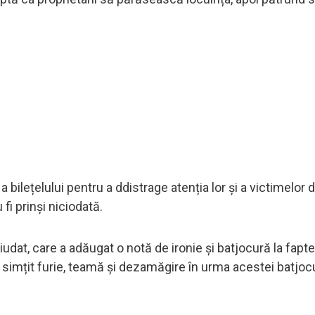
 bilețelului pentru a ddistrage atenția lor și a victimelor de
fi prinși niciodată.
iudat, care a adăugat o notă de ironie și batjocură la faptel
u simțit furie, teamă și dezamăgire în urma acestei batjocu