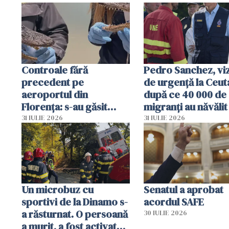
Controale fără
Pedro Sanchez, viz
precedent pe
de urgență la Ceut
aeroportul din
după ce 40 000 de
Florența: s-au găsit
migranți au năvălit
capete de aligator și o
teritoriul spaniol:
31 IULIE 2026
31 IULIE 2026
sumă imensă de bani
mobiliza toate
resursele"
Un microbuz cu
Senatul a aprobat
sportivi de la Dinamo s-
acordul SAFE
a răsturnat. O persoană
30 IULIE 2026
a murit, a fost activat