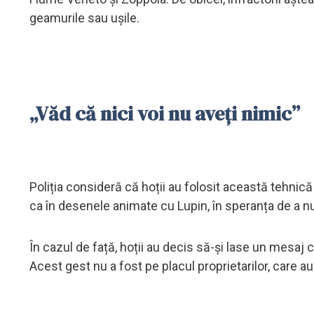
geamurile sau ușile.
„Văd că nici voi nu aveți nimic”
Poliția consideră că hoții au folosit această tehnică a
ca în desenele animate cu Lupin, în speranța de a nu 
În cazul de față, hoții au decis să-și lase un mesaj c
Acest gest nu a fost pe placul proprietarilor, care a