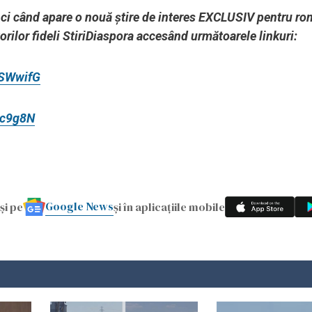
unci când apare o nouă știre de interes EXCLUSIV pentru ro
torilor fideli StiriDiaspora accesând următoarele linkuri:
DSWwifG
cc9g8N
Google News
și pe
și în aplicațiile mobile