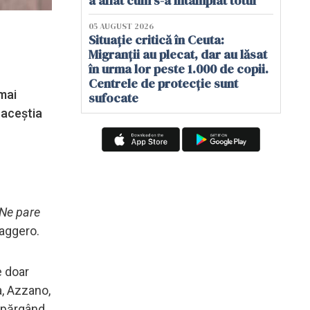
a aflat cum s-a întâmplat totul
05 AUGUST 2026
Situație critică în Ceuta:
Migranții au plecat, dar au lăsat
în urma lor peste 1.000 de copii.
Centrele de protecție sunt
mai
sufocate
 aceștia
 Ne pare
aggero.
e doar
a, Azzano,
 spărgând