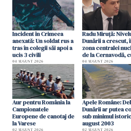
Incident în Crimeea
Radu Miruţă: Nivel
anexată: Un soldat rus a
Dunării a crescut, 
tras în colegii săi apoi a
zona centralei nuc
ucis 3 civili
de la Cernavodă, c
cm faţă de ziua tr
04 AUGUST 2026
04 AUGUST 2026
Aur pentru România la
Apele Române: Deb
Campionatele
Dunării ar putea c
Europene de canotaj de
sub minimul istoric
la Varese
august 2003
02 AUGUST 2026
02 AUGUST 2026