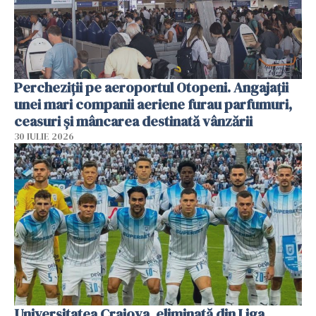
Percheziții pe aeroportul Otopeni. Angajații
unei mari companii aeriene furau parfumuri,
ceasuri și mâncarea destinată vânzării
30 IULIE 2026
Universitatea Craiova, eliminată din Liga