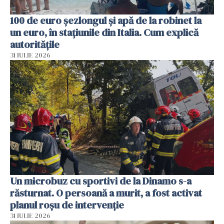
100 de euro șezlongul și apă de la robinet la
un euro, în stațiunile din Italia. Cum explică
autoritățile
31 IULIE 2026
Un microbuz cu sportivi de la Dinamo s-a
răsturnat. O persoană a murit, a fost activat
planul roșu de intervenție
31 IULIE 2026