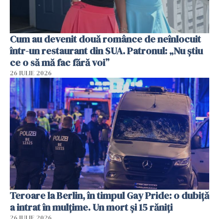
Cum au devenit două românce de neînlocuit
într-un restaurant din SUA. Patronul: „Nu știu
ce o să mă fac fără voi”
26 IULIE 2026
Teroare la Berlin, în timpul Gay Pride: o dubiță
a intrat în mulțime. Un mort și 15 răniți
26 IULIE 2026