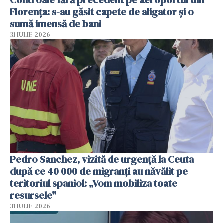
Florența: s-au găsit capete de aligator și o
sumă imensă de bani
31 IULIE 2026
Pedro Sanchez, vizită de urgență la Ceuta
după ce 40 000 de migranți au năvălit pe
teritoriul spaniol: „Vom mobiliza toate
resursele"
31 IULIE 2026