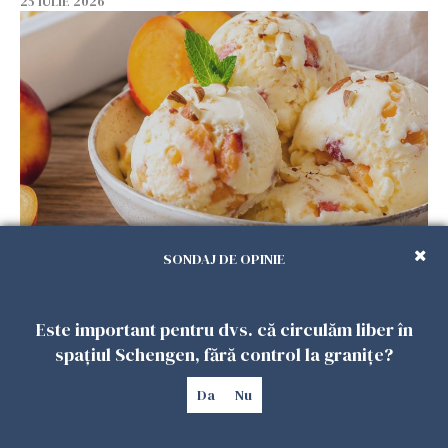
25 IULIE 2026
Înghețata de casă cu nectarine care
SONDAJ DE OPINIE
cucerește vara. Rețeta fără aparat, gata din
câteva ingrediente
25 IULIE 2026
Este important pentru dvs. că circulăm liber în
spațiul Schengen, fără control la granițe?
Da
Nu