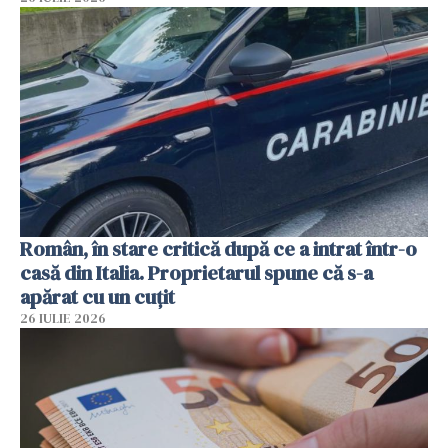
Român, în stare critică după ce a intrat într-o
casă din Italia. Proprietarul spune că s-a
apărat cu un cuțit
26 IULIE 2026