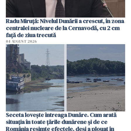
Radu Miruţă: Nivelul Dunării a crescut, în zona
centralei nucleare de la Cernavodă, cu 2 cm
faţă de ziua trecută
04 AUGUST 2026
Seceta lovește întreaga Dunăre. Cum arată
situația în toate țările dunărene și de ce
România resimte efectele, deși a plouat în