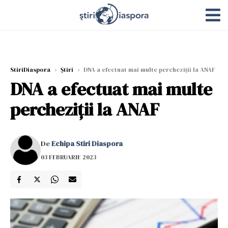
StiriDiaspora
›
Știri
›
DNA a efectuat mai multe percheziții la ANAF
DNA a efectuat mai multe
percheziții la ANAF
De
Echipa Stiri Diaspora
03 FEBRUARIE 2023