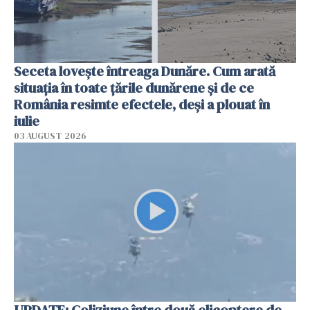
Seceta lovește întreaga Dunăre. Cum arată
situația în toate țările dunărene și de ce
România resimte efectele, deși a plouat în
iulie
03 AUGUST 2026
UPDATE: Coliziune între două elicoptere de