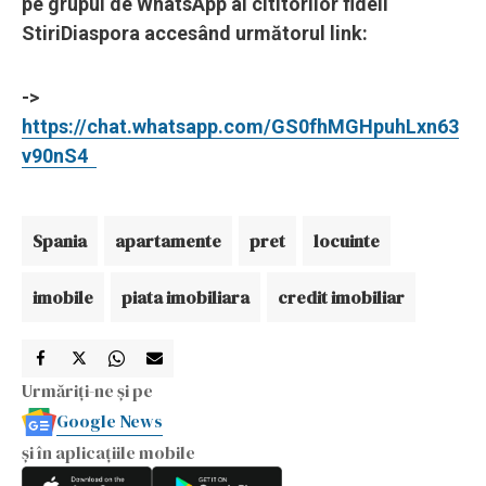
pe grupul de WhatsApp al cititorilor fideli
StiriDiaspora accesând următorul link:
->
https://chat.whatsapp.com/GS0fhMGHpuhLxn63
v90nS4
Spania
apartamente
pret
locuinte
imobile
piata imobiliara
credit imobiliar
Urmăriți-ne și pe
Google News
și în aplicațiile mobile