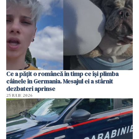
Ce a pățit o româncă în timp ce își plimba
câinele în Germania. Mesajul ei a stârnit
dezbateri aprinse
25 IULIE 2026