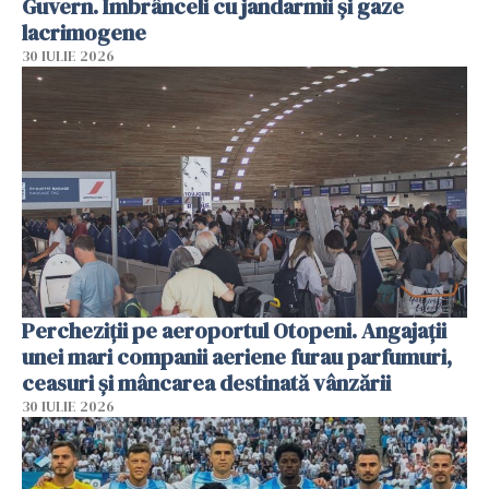
Guvern. Îmbrânceli cu jandarmii și gaze
lacrimogene
30 IULIE 2026
Percheziții pe aeroportul Otopeni. Angajații
unei mari companii aeriene furau parfumuri,
ceasuri și mâncarea destinată vânzării
30 IULIE 2026