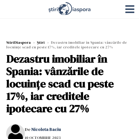
StiriDiaspora
›
Știri
›
Dezastru imobiliar în Spania: vânzările de
locuințe scad cu peste 17%, iar creditele ipotecare cu 27%
Dezastru imobiliar în
Spania: vânzările de
locuințe scad cu peste
17%, iar creditele
ipotecare cu 27%
De
Nicoleta Baciu
10 OCTOMBRIE 2023