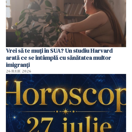
Vrei să te muți în SUA? Un studiu Harvard
arată ce se întâmplă cu sănătatea multor
imigranți
26 IULIE 2026