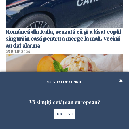
Româncă din Italia, acuzată că și-a lăsat copiii
singuri în casă pentru a merge la mall. Vecinii
au dat alarma
25 IULIE 2026
SONDAJ DE OPINIE
Vă simțiți cetățean european?
Da
Nu
Înghețata de casă cu nectarine care