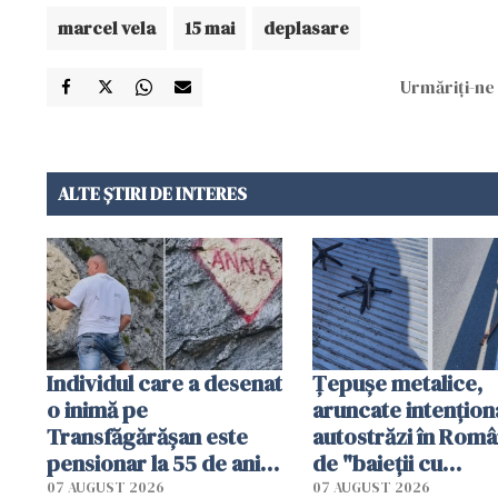
marcel vela
15 mai
deplasare
Urmăriți-ne 
ALTE ȘTIRI DE INTERES
Individul care a desenat
Țepușe metalice,
o inimă pe
aruncate intențion
Transfăgărășan este
autostrăzi în Româ
pensionar la 55 de ani.
de "baieții cu
Poliția l-a identificat
platforme": "Mi-au
07 AUGUST 2026
07 AUGUST 2026