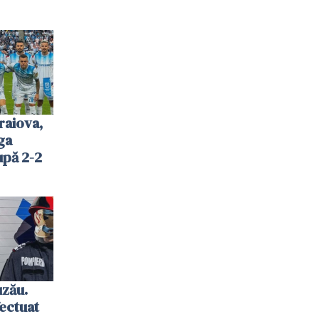
raiova,
ga
upă 2-2
uzău.
ectuat