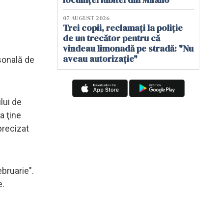
07 AUGUST 2026
Trei copii, reclamați la poliție
de un trecător pentru că
vindeau limonadă pe stradă: "Nu
aveau autorizație"
rsonală de
lui de
a ţine
precizat
bruarie".
e.