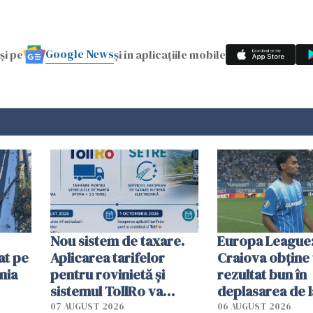
Google News
și pe
și în aplicațiile mobile
Nou sistem de taxare.
Europa League:
at pe
Aplicarea tarifelor
Craiova obține
nia
pentru rovinietă şi
rezultat bun în
sistemul TollRo va
deplasarea de 
începe la 1 octombrie
07 AUGUST 2026
06 AUGUST 2026