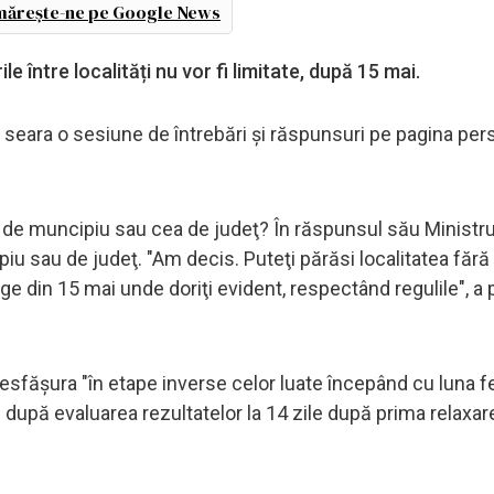
ărește-ne pe Google News
e între localități nu vor fi limitate, după 15 mai.
i seara o sesiune de întrebări şi răspunsuri pe pagina pe
ita de muncipiu sau cea de judeţ? În răspunsul său Ministru
piu sau de judeţ. "Am decis. Puteţi părăsi localitatea fără 
ge din 15 mai unde doriţi evident, respectând regulile", a 
esfăşura "în etape inverse celor luate începând cu luna fe
 după evaluarea rezultatelor la 14 zile după prima relaxar