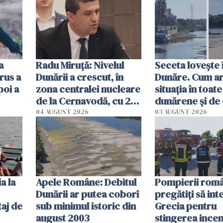
ă
a
Radu Miruţă: Nivelul
Seceta lovește 
rus a
Dunării a crescut, în
Dunăre. Cum ar
poi a
zona centralei nucleare
situația în toate
de la Cernavodă, cu 2
dunărene și de
cm faţă de ziua trecută
România resim
04 AUGUST 2026
03 AUGUST 2026
efectele, deși a
în iulie
a la
Apele Române: Debitul
Pompierii româ
Dunării ar putea coborî
pregătiţi să int
aj de
sub minimul istoric din
Grecia pentru
august 2003
stingerea incen