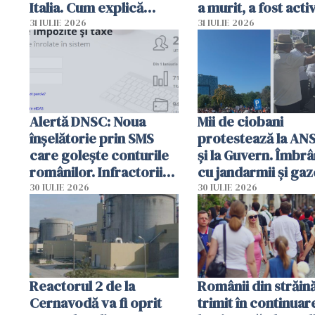
Italia. Cum explică
a murit, a fost acti
autoritățile
planul roșu de
31 IULIE 2026
31 IULIE 2026
intervenție
Alertă DNSC: Noua
Mii de ciobani
înșelătorie prin SMS
protestează la AN
care golește conturile
și la Guvern. Îmbrâ
românilor. Infractorii
cu jandarmii și gaz
folosesc numele
lacrimogene
30 IULIE 2026
30 IULIE 2026
Ghișeul.ro și al Poliției
Române
Reactorul 2 de la
Românii din străin
Cernavodă va fi oprit
trimit în continuar