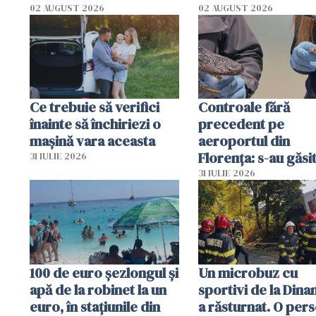
02 AUGUST 2026
02 AUGUST 2026
Ce trebuie să verifici
Controale fără
înainte să închiriezi o
precedent pe
mașină vara aceasta
aeroportul din
Florența: s-au găsi
31 IULIE 2026
capete de aligator 
31 IULIE 2026
sumă imensă de ba
100 de euro șezlongul și
Un microbuz cu
apă de la robinet la un
sportivi de la Dina
euro, în stațiunile din
a răsturnat. O per