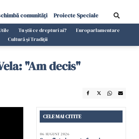
schimbă comunități
Proiecte Speciale
Utile
Tu știi ce drepturi ai?
Europarlamentare
Cultură și Tradiții
Vela: "Am decis"
CELE MAI CITITE
06 AUGUST 2026