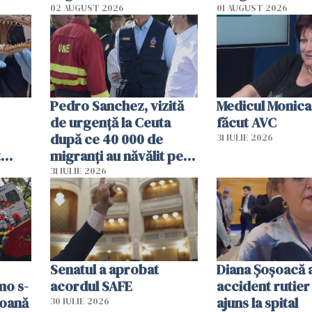
02 AUGUST 2026
01 AUGUST 2026
Pedro Sanchez, vizită
Medicul Monica
de urgență la Ceuta
făcut AVC
după ce 40 000 de
31 IULIE 2026
t
migranți au năvălit pe
și o
teritoriul spaniol: „Vom
31 IULIE 2026
ni
mobiliza toate
resursele"
Senatul a aprobat
Diana Șoșoacă a
mo s-
acordul SAFE
accident rutier 
soană
ajuns la spital
30 IULIE 2026