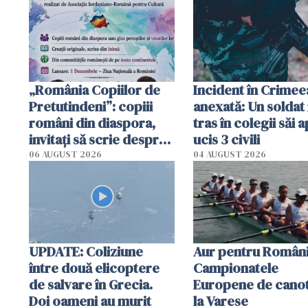
cerut 1200 lei să m
tracteze"
„România Copiilor de
Incident în Crimee
Pretutindeni”: copiii
anexată: Un soldat 
români din diaspora,
tras în colegii săi a
invitați să scrie despre
ucis 3 civili
România într-un volum
06 AUGUST 2026
04 AUGUST 2026
special
UPDATE: Coliziune
Aur pentru Români
între două elicoptere
Campionatele
de salvare în Grecia.
Europene de canot
Doi oameni au murit
la Varese