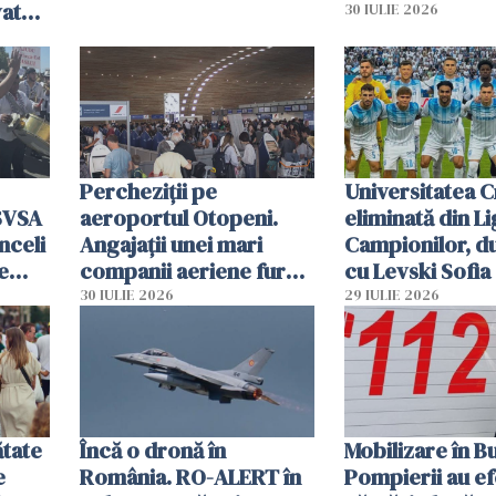
vat
30 IULIE 2026
Percheziții pe
Universitatea C
SVSA
aeroportul Otopeni.
eliminată din Li
nceli
Angajații unei mari
Campionilor, d
e
companii aeriene furau
cu Levski Sofia
parfumuri, ceasuri și
30 IULIE 2026
29 IULIE 2026
mâncarea destinată
vânzării
ătate
Încă o dronă în
Mobilizare în B
e
România. RO-ALERT în
Pompierii au ef