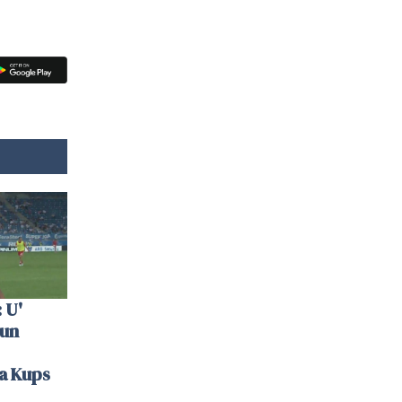
 U'
 un
la Kups