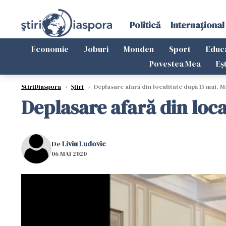
Politică
Internațional
Economie
Joburi
Monden
Sport
Educ
Povestea Mea
Eș
StiriDiaspora
›
Știri
›
Deplasare afară din localitate după 15 mai. M
Deplasare afară din loca
De
Liviu Ludovic
06 MAI 2020