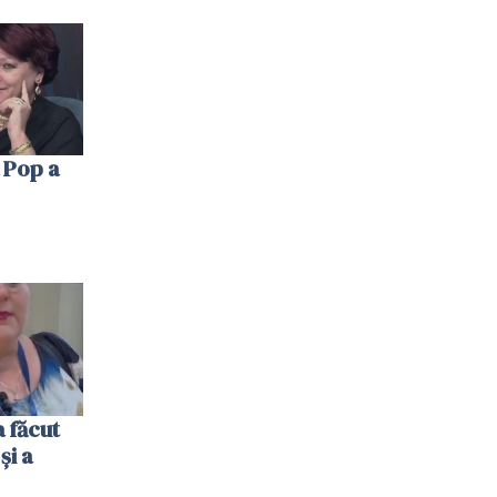
 Pop a
 făcut
și a