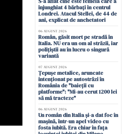
S-a aflat cine este femeia care a
înjunghiat 4 bărbați în centrul
Londrei. Atacul Stellei, de 44 de
ani, explicat de anchetatori
06 AUGUST 2026
Român, găsit mort pe stradă în
Italia. NU era un om al străzii, iar
polițiștii au în lucru o singură
variantă
07 AUGUST 2026
Țepușe metalice, aruncate
intenționat pe autostrăzi în
România de "baieții cu
platforme": "Mi-au cerut 1200 lei
să mă tracteze"
06 AUGUST 2026
Un român din Italia și-a dat foc în
mașină, într-un apel video cu
fosta iubită. Era chiar în fața
locuinței iubitei din Milano