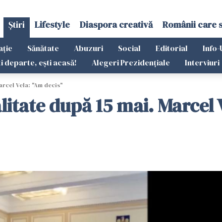
Știri
Lifestyle
Diaspora creativă
Românii care 
ație
Sănătate
Abuzuri
Social
Editorial
Info-
ti departe, ești acasă!
Alegeri Prezidențiale
Interviuri
arcel Vela: "Am decis"
litate după 15 mai. Marcel 