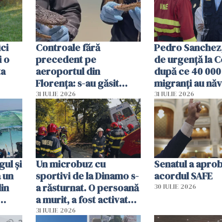
ici
Controale fără
Pedro Sanchez, 
i o
precedent pe
de urgență la C
ta
aeroportul din
după ce 40 000
Florența: s-au găsit
migranți au năv
capete de aligator și o
teritoriul spani
31 IULIE 2026
31 IULIE 2026
sumă imensă de bani
mobiliza toate
resursele"
ul și
Un microbuz cu
Senatul a apro
a un
sportivi de la Dinamo s-
acordul SAFE
din
a răsturnat. O persoană
30 IULIE 2026
a murit, a fost activat
planul roșu de
31 IULIE 2026