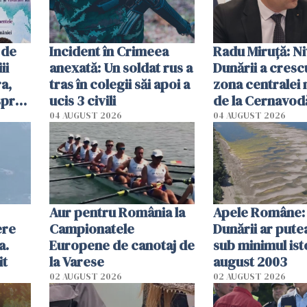
 de
Incident în Crimeea
Radu Miruţă: Ni
ii
anexată: Un soldat rus a
Dunării a crescu
a,
tras în colegii săi apoi a
zona centralei 
spre
ucis 3 civili
de la Cernavodă
olum
cm faţă de ziua
04 AUGUST 2026
04 AUGUST 2026
Aur pentru România la
Apele Române: 
ere
Campionatele
Dunării ar pute
a.
Europene de canotaj de
sub minimul ist
it
la Varese
august 2003
02 AUGUST 2026
02 AUGUST 2026