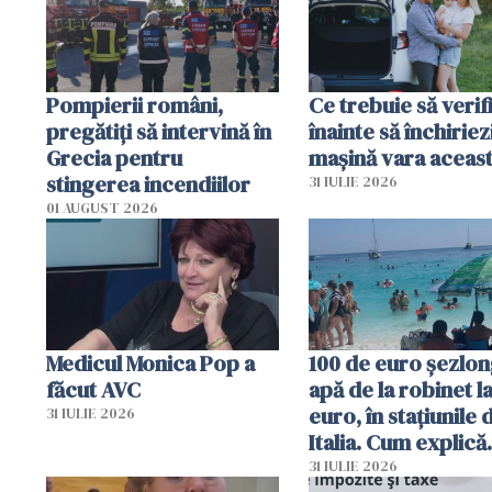
în iulie
Pompierii români,
Ce trebuie să verif
pregătiţi să intervină în
înainte să închiriez
Grecia pentru
mașină vara aceas
stingerea incendiilor
31 IULIE 2026
01 AUGUST 2026
Medicul Monica Pop a
100 de euro șezlong
făcut AVC
apă de la robinet l
euro, în stațiunile 
31 IULIE 2026
Italia. Cum explică
autoritățile
31 IULIE 2026