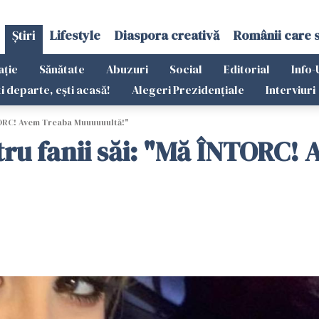
Știri
Lifestyle
Diaspora creativă
Românii care 
ație
Sănătate
Abuzuri
Social
Editorial
Info-
ti departe, ești acasă!
Alegeri Prezidențiale
Interviuri
NTORC! Avem Treaba Muuuuuultă!"
tru fanii săi: "Mă ÎNTORC!