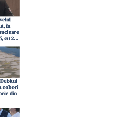
velul
t, în
nucleare
, cu 2
 trecută
Debitul
a coborî
oric din