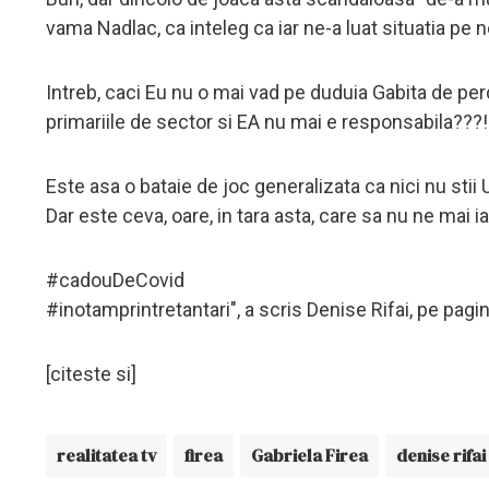
vama Nadlac, ca inteleg ca iar ne-a luat situatia pe 
Intreb, caci Eu nu o mai vad pe duduia Gabita de perd
primariile de sector si EA nu mai e responsabila???!
Este asa o bataie de joc generalizata ca nici nu stii U
Dar este ceva, oare, in tara asta, care sa nu ne mai 
#cadouDeCovid
#inotamprintretantari", a scris Denise Rifai, pe pag
[citeste si]
realitatea tv
firea
Gabriela Firea
denise rifai