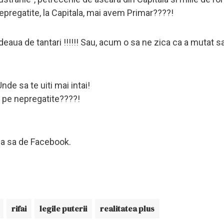
nepregatite, la Capitala, mai avem Primar????!
eaua de tantari !!!!!! Sau, acum o sa ne zica ca a mutat sa
nde sa te uiti mai intai!
ia pe nepregatite????!
ina sa de Facebook.
rifai
legile puterii
realitatea plus