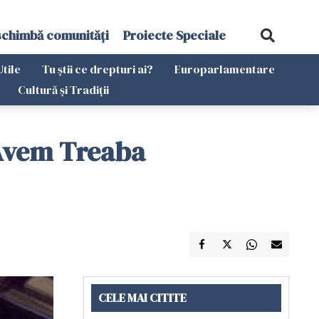
schimbă comunități
Proiecte Speciale
Utile
Tu știi ce drepturi ai?
Europarlamentare
Cultură și Tradiții
 Avem Treaba
CELE MAI CITITE