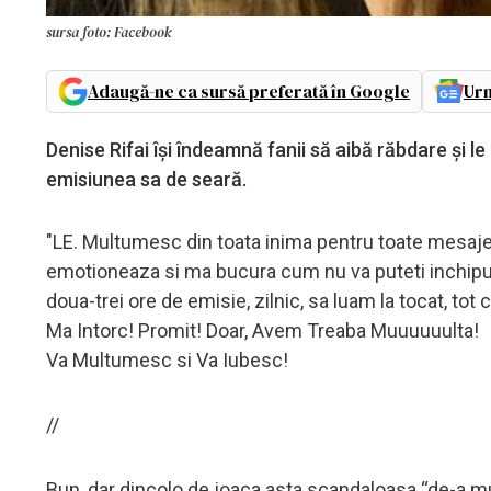
sursa foto: Facebook
Adaugă-ne ca sursă preferată în Google
Urm
Denise Rifai îşi îndeamnă fanii să aibă răbdare şi l
emisiunea sa de seară.
"LE. Multumesc din toata inima pentru toate mesajele p
emotioneaza si ma bucura cum nu va puteti inchipui!!
doua-trei ore de emisie, zilnic, sa luam la tocat, to
Ma Intorc! Promit! Doar, Avem Treaba Muuuuuulta!
Va Multumesc si Va Iubesc!
//
Bun, dar dincolo de joaca asta scandaloasa “de-a mus