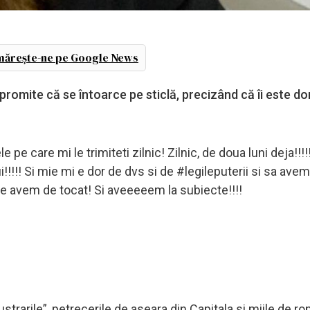
ărește-ne pe Google News
e promite că se întoarce pe sticlă, precizând că îi este do
e care mi le trimiteti zilnic! Zilnic, de doua luni deja!!!
!!! Si mie mi e dor de dvs si de #legileputerii si sa avem
t ce avem de tocat! Si aveeeeem la subiecte!!!!
trarile”, petrecerile de aseara din Capitala si miile de ro