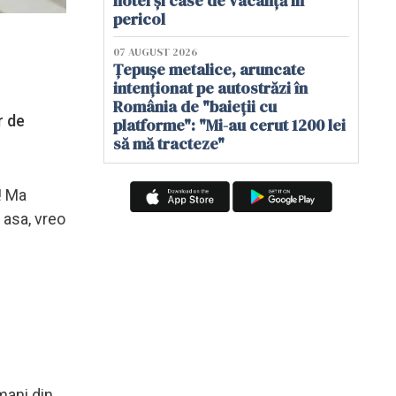
hotel și case de vacanță în
pericol
07 AUGUST 2026
Țepușe metalice, aruncate
intenționat pe autostrăzi în
România de "baieții cu
r de
platforme": "Mi-au cerut 1200 lei
să mă tracteze"
!! Ma
 asa, vreo
mani din