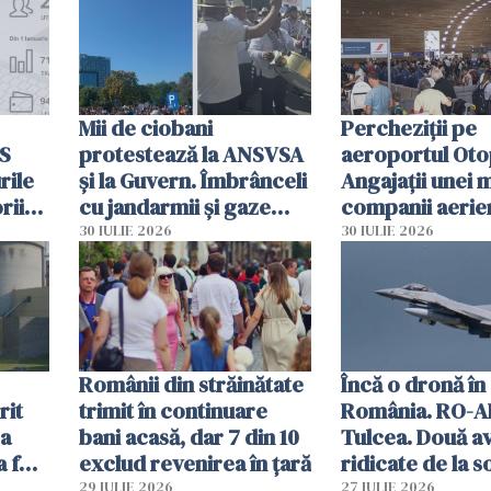
intervenție
Mii de ciobani
Percheziții pe
MS
protestează la ANSVSA
aeroportul Oto
rile
și la Guvern. Îmbrânceli
Angajații unei 
rii
cu jandarmii și gaze
companii aerie
lacrimogene
parfumuri, ceas
30 IULIE 2026
30 IULIE 2026
ției
mâncarea desti
vânzării
Românii din străinătate
Încă o dronă în
rit
trimit în continuare
România. RO-A
za
bani acasă, dar 7 din 10
Tulcea. Două a
a fost
exclud revenirea în țară
ridicate de la s
29 IULIE 2026
27 IULIE 2026