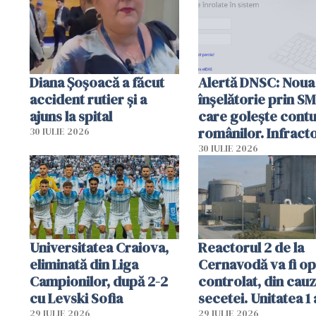
Diana Șoșoacă a făcut
Alertă DNSC: Noua
accident rutier și a
înșelătorie prin S
ajuns la spital
care golește contu
românilor. Infracto
30 IULIE 2026
folosesc numele
30 IULIE 2026
Ghișeul.ro și al Poli
Române
Universitatea Craiova,
Reactorul 2 de la
eliminată din Liga
Cernavodă va fi op
Campionilor, după 2-2
controlat, din cau
cu Levski Sofia
secetei. Unitatea 1 
deja oprită
29 IULIE 2026
29 IULIE 2026