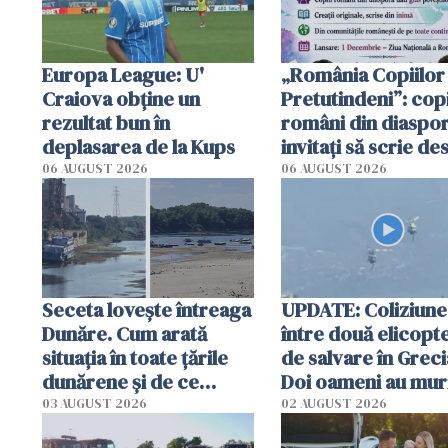
Europa League: U'
„România Copiilor
Craiova obține un
Pretutindeni”: copi
rezultat bun în
români din diaspor
deplasarea de la Kups
invitați să scrie de
România într-un v
06 AUGUST 2026
06 AUGUST 2026
special
Seceta lovește întreaga
UPDATE: Coliziune
Dunăre. Cum arată
între două elicopt
situația în toate țările
de salvare în Greci
dunărene și de ce
Doi oameni au mur
România resimte
03 AUGUST 2026
02 AUGUST 2026
efectele, deși a plouat