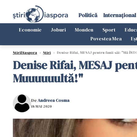
Politică
Internațional
Economie
Joburi
Monden
Sport
Educ
Povestea Mea
Eș
StiriDiaspora
›
Știri
›
Denise Rifai, MESAJ pentru fanii săi: "Mă Î
Denise Rifai, MESAJ pen
Muuuuuultă!"
De
Andreea Cosma
18 MAI 2020