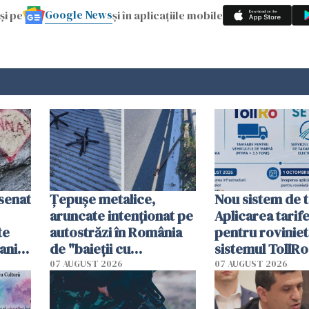
Google News
și pe
și în aplicațiile mobile
esenat
Țepușe metalice,
Nou sistem de t
aruncate intenționat pe
Aplicarea tarif
te
autostrăzi în România
pentru roviniet
ani.
de "baieții cu
sistemul TollRo
at
platforme": "Mi-au
începe la 1 oct
07 AUGUST 2026
07 AUGUST 2026
cerut 1200 lei să mă
tracteze"