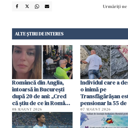
Urmăriți-ne 
ALTE ȘTIRI DE INTERES
Româncă din Anglia,
Individul care a d
întoarsă în București
o inimă pe
după 20 de ani: „Cred
Transfăgărășan es
că știu de ce în România
pensionar la 55 de 
se trăiește mai bine ca
Poliția l-a identific
08 AUGUST 2026
07 AUGUST 2026
în Anglia. E schimbat"