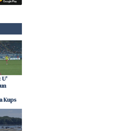
 U'
 un
la Kups