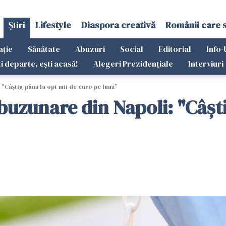
Știri
Lifestyle
Diaspora creativă
Românii care 
ație
Sănătate
Abuzuri
Social
Editorial
Info-
ti departe, ești acasă!
Alegeri Prezidențiale
Interviuri
 "Câștig până la opt mii de euro pe lună”
 buzunare din Napoli: "Câșt