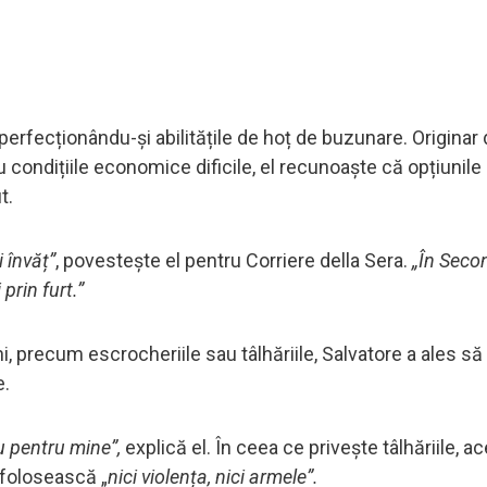
perfecționându-și abilitățile de hoț de buzunare. Originar 
 condițiile economice dificile, el recunoaște că opțiunile 
t.
 învăț”
, povestește el pentru Corriere della Sera.
„În Seco
prin furt.”
uni, precum escrocheriile sau tâlhăriile, Salvatore a ales 
e.
u pentru mine”,
explică el. În ceea ce privește tâlhăriile, a
 folosească „
nici violența, nici armele”.