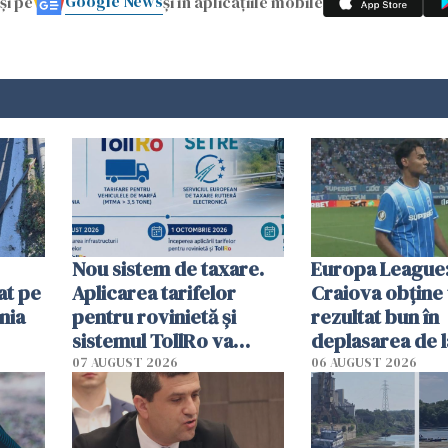
Google News
și pe
și în aplicațiile mobile
Nou sistem de taxare.
Europa League:
at pe
Aplicarea tarifelor
Craiova obține
nia
pentru rovinietă şi
rezultat bun în
sistemul TollRo va
deplasarea de 
începe la 1 octombrie
07 AUGUST 2026
06 AUGUST 2026
ă