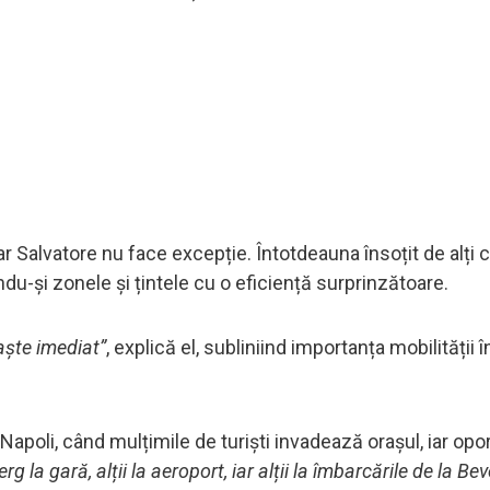
r Salvatore nu face excepție. Întotdeauna însoțit de alți c
du-și zonele și țintele cu o eficiență surprinzătoare.
ște imediat”
, explică el, subliniind importanța mobilității 
Napoli, când mulțimile de turiști invadează orașul, iar opor
 la gară, alții la aeroport, iar alții la îmbarcările de la Bev