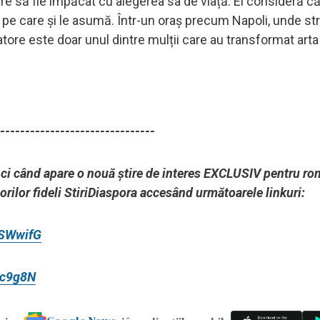
e pare să fie împăcat cu alegerea sa de viață. El consideră că
le pe care și le asumă. Într-un oraș precum Napoli, unde st
tore este doar unul dintre mulții care au transformat arta 
-------------------------------
unci când apare o nouă știre de interes EXCLUSIV pentru ro
torilor fideli StiriDiaspora accesând următoarele linkuri:
DSWwifG
cc9g8N