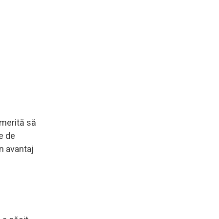
„merită să
e de
un avantaj