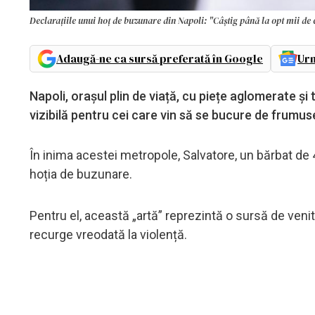
Declarațiile unui hoț de buzunare din Napoli: "Câștig până la opt mii de 
Adaugă-ne ca sursă preferată în Google
Urm
Napoli, orașul plin de viață, cu piețe aglomerate și t
vizibilă pentru cei care vin să se bucure de frumus
În inima acestei metropole, Salvatore, un bărbat de 
hoția de buzunare.
Pentru el, această „artă” reprezintă o sursă de venit
recurge vreodată la violență.