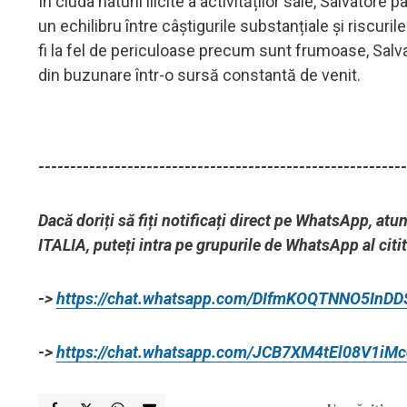
În ciuda naturii ilicite a activităților sale, Salvator
un echilibru între câștigurile substanțiale și riscuri
fi la fel de periculoase precum sunt frumoase, Salva
din buzunare într-o sursă constantă de venit.
----------------------------------------------------------
Dacă doriți să fiți notificați direct pe WhatsApp, at
ITALIA, puteți intra pe grupurile de WhatsApp al citi
->
https://chat.whatsapp.com/DIfmKOQTNNO5InD
->
https://chat.whatsapp.com/JCB7XM4tEl08V1iM