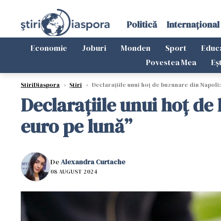
Politică
Internațional
Economie
Joburi
Monden
Sport
Educ
Povestea Mea
Eș
StiriDiaspora
›
Știri
›
Declarațiile unui hoț de buzunare din Napoli:
Declarațiile unui hoț de
euro pe lună”
De
Alexandra Curtache
08 AUGUST 2024