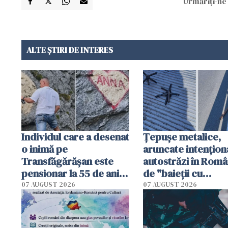
Urmăriți-ne 
ALTE ȘTIRI DE INTERES
Individul care a desenat
Țepușe metalice,
o inimă pe
aruncate intențion
Transfăgărășan este
autostrăzi în Româ
pensionar la 55 de ani.
de "baieții cu
Poliția l-a identificat
platforme": "Mi-au
07 AUGUST 2026
07 AUGUST 2026
cerut 1200 lei să m
tracteze"