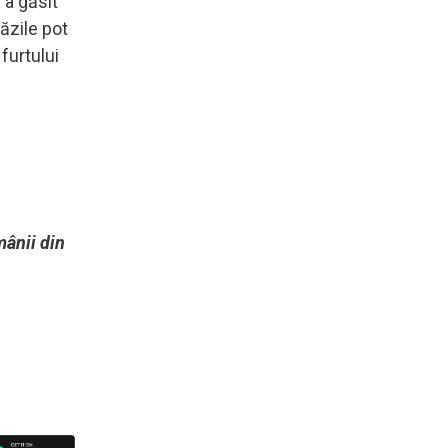
 a găsit
răzile pot
furtului
mânii din