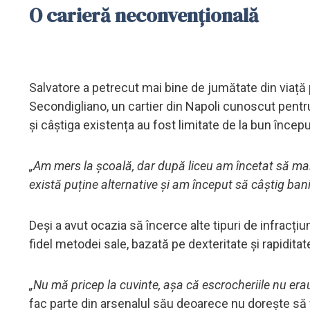
O carieră neconvențională
Salvatore a petrecut mai bine de jumătate din viață 
Secondigliano, un cartier din Napoli cunoscut pentru
și câștiga existența au fost limitate de la bun începu
„Am mers la școală, dar după liceu am încetat să mai
există puține alternative și am început să câștig bani 
Deși a avut ocazia să încerce alte tipuri de infracți
fidel metodei sale, bazată pe dexteritate și rapiditat
„Nu mă pricep la cuvinte, așa că escrocheriile nu era
fac parte din arsenalul său deoarece nu dorește să