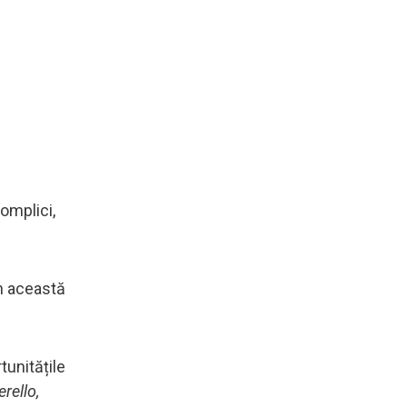
omplici,
în această
tunitățile
erello,