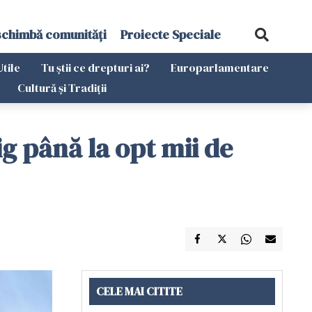
schimbă comunități
Proiecte Speciale
Utile
Tu știi ce drepturi ai?
Europarlamentare
Cultură și Tradiții
ig până la opt mii de
CELE MAI CITITE