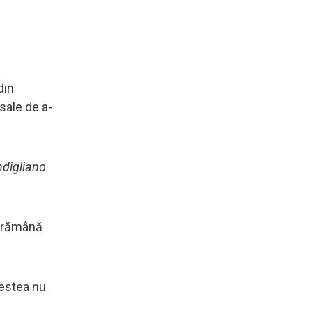
din
sale de a-
ndigliano
să rămână
cestea nu