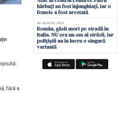
Atac în centrul Londrei. Patru
bărbați au fost înjunghiați, iar o
femeie a fost arestată
06 AUGUST 2026
Român, găsit mort pe stradă în
Italia. NU era un om al străzii, iar
uțin
polițiștii au în lucru o singură
variantă
ișnuită:
ă, fără a