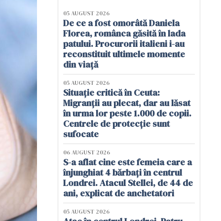
05 AUGUST 2026
De ce a fost omorâtă Daniela
Florea, românca găsită în lada
patului. Procurorii italieni i-au
reconstituit ultimele momente
din viață
05 AUGUST 2026
Situație critică în Ceuta:
Migranții au plecat, dar au lăsat
în urma lor peste 1.000 de copii.
Centrele de protecție sunt
sufocate
06 AUGUST 2026
S-a aflat cine este femeia care a
înjunghiat 4 bărbați în centrul
Londrei. Atacul Stellei, de 44 de
ani, explicat de anchetatori
05 AUGUST 2026