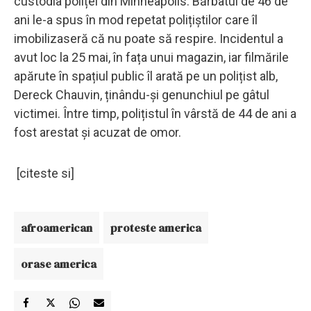
custodia poliței din Minneapolis. Bărbatul de 46 de
ani le-a spus în mod repetat polițiștilor care îl
imobilizaseră că nu poate să respire. Incidentul a
avut loc la 25 mai, în fața unui magazin, iar filmările
apărute în spațiul public îl arată pe un polițist alb,
Dereck Chauvin, ținându-și genunchiul pe gâtul
victimei. Între timp, polițistul în vârstă de 44 de ani a
fost arestat și acuzat de omor.
[citeste si]
afroamerican
proteste america
orase america