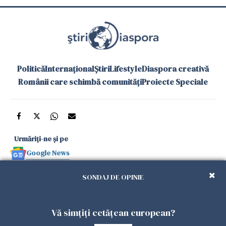
Politică
Internațional
Știri
Lifestyle
Diaspora creativă
Românii care schimbă comunități
Proiecte Speciale
Urmăriți-ne și pe
Google News
și în aplicațiile mobile
SONDAJ DE OPINIE
Politica de
Politica
Gestionați
Contact
Declarație de
Vă simțiți cetățean european?
confidențialitate
Cookies
preferințele
accesibilitate