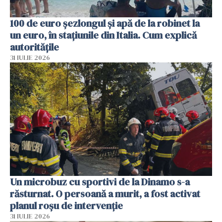
100 de euro șezlongul și apă de la robinet la
un euro, în stațiunile din Italia. Cum explică
autoritățile
31 IULIE 2026
Un microbuz cu sportivi de la Dinamo s-a
răsturnat. O persoană a murit, a fost activat
planul roșu de intervenție
31 IULIE 2026