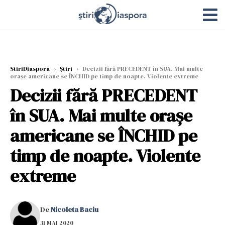
StiriDiaspora
›
Știri
›
Decizii fără PRECEDENT în SUA. Mai multe
orașe americane se ÎNCHID pe timp de noapte. Violente extreme
Decizii fără PRECEDENT
în SUA. Mai multe orașe
americane se ÎNCHID pe
timp de noapte. Violente
extreme
De
Nicoleta Baciu
31 MAI 2020