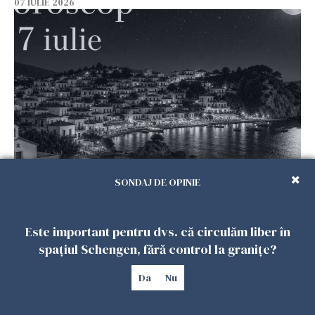
07 IULIE 2026
Horoscop 7 iulie 2026. Sub cerul lui Cuptor,
SONDAJ DE OPINIE
ziua în care întâmplările mărunte pot schimba
destine, iar răbdarea devine prețioasă
06 IULIE 2026
Este important pentru dvs. că circulăm liber în
spațiul Schengen, fără control la granițe?
Da
Nu