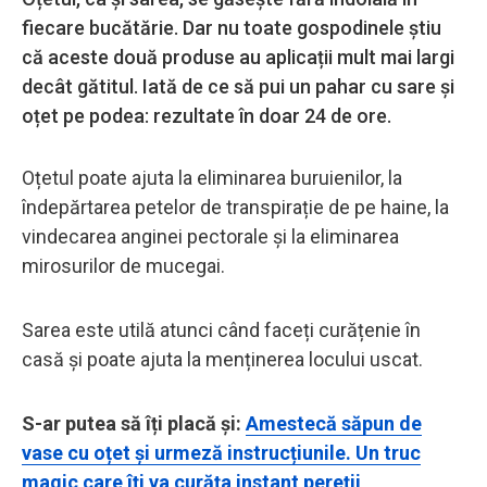
fiecare bucătărie. Dar nu toate gospodinele știu
că aceste două produse au aplicații mult mai largi
decât gătitul. Iată de ce să pui un pahar cu sare și
oțet pe podea: rezultate în doar 24 de ore.
Oțetul poate ajuta la eliminarea buruienilor, la
îndepărtarea petelor de transpirație de pe haine, la
vindecarea anginei pectorale și la eliminarea
mirosurilor de mucegai.
Sarea este utilă atunci când faceți curățenie în
casă și poate ajuta la menținerea locului uscat.
S-ar putea să îți placă și:
Amestecă săpun de
vase cu oțet și urmeză instrucțiunile. Un truc
magic care îți va curăța instant pereții