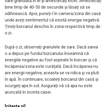
sare granulată în el și amestecați încet. Amestecați
bine timp de 40-50 de secunde și lăsați să se
odihnească. Apoi, puneți-l în camera/zona din casă
unde aveți sentimentul că există energie negativă.
Țineți borcanul deschis în zona respectivă timp de
o zi.
După o zi, observați granulele de sare. Dacă sarea
s-a depus pe fundul borcanului înseamnă că
energiile negative au fost aspirate în borcan și că
încăperea/zona este curățată. Dacă încăperea nu
are energii negative, aceasta se va ridica și va pluti
în apă. În continuare, scoateți borcanul din casă și
scurgeți apa în sol. Asigurați-vă că apa nu este
aruncată în incinta casei.
[citeste si]