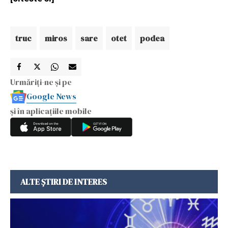
truc
miros
sare
otet
podea
Urmăriți-ne și pe
Google News
și în aplicațiile mobile
ALTE ȘTIRI DE INTERES