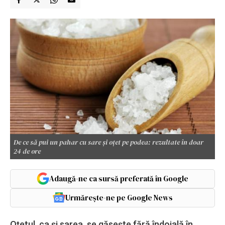
De ce să pui un pahar cu sare și oțet pe podea: rezultate în doar
24 de ore
Adaugă-ne ca sursă preferată în Google
Urmărește-ne pe Google News
Oțetul, ca și sarea, se găsește fără îndoială în