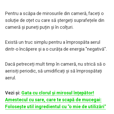
Pentru a scăpa de mirosurile din cameră, faceți o
soluție de oțet cu care să ștergeți suprafețele din
cameră și puneți puțin și în colțuri.
Există un truc simplu pentru a împrospăta aerul
dintr-o încăpere și a o curăța de energia "negativă".
Dacă petreceți mult timp în cameră, nu strică să o
aerisiți periodic, să umidificați și să împrospătați
aerul.
Vezi și:
Gata cu clorul și mirosul înțepător!
Amestecul cu sare, care te scapă de mucegai:
Folosește util ingredientul cu "o mie de utilizări"