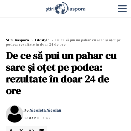
StiriDiaspora
›
Lifestyle
›
De ce să pui un pahar cu sare și oțet pe
podea: rezultate în doar 24 de ore
De ce să pui un pahar cu
sare și oțet pe podea:
rezultate în doar 24 de
ore
De
Nicoleta Nicolau
09 MARTIE 2022