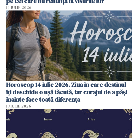
pe cei care nu renunță la visurile lor
14 IULIE 2026
Horoscop 14 iulie 2026. Ziua în care destinul
îți deschide o ușă tăcută, iar curajul de a păși
înainte face toată diferența
13 IULIE 2026