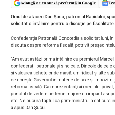
Adaugă-ne ca sursă preferată în Google
Urm
Omul de afaceri Dan Șucu, patron al Rapidului, spun
solicitat o întâlnire pentru o discuție pe fiscalitate
Confederaţia Patronală Concordia a solicitat luni, în C
discuta despre reforma fiscală, potrivit preşedintel
"Am avut astăzi prima întâlnire cu premierul Marcel Ci
confederaţii patronale şi sindicale. Dincolo de cele
şi valoarea tichetelor de masă, am ridicat şi alte s
ce doreşte Guvernul în materie de taxe şi impozite şi
reforma fiscală. Ca reprezentanţi ai mediului privat
punctul de vedere pe teme majore cu impact asupra
etc. Ne bucură faptul că prim-ministrul a dat curs in
a spus Dan Şucu.