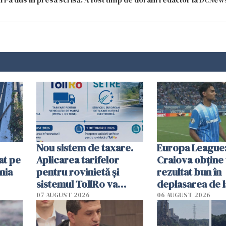
Nou sistem de taxare.
Europa League:
at pe
Aplicarea tarifelor
Craiova obține
nia
pentru rovinietă şi
rezultat bun în
sistemul TollRo va
deplasarea de 
începe la 1 octombrie
07 AUGUST 2026
06 AUGUST 2026
ă