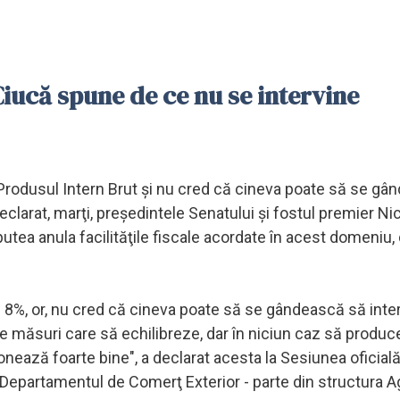
. Ciucă spune de ce nu se intervine
 Produsul Intern Brut şi nu cred că cineva poate să se g
eclarat, marţi, preşedintele Senatului şi fostul premier Ni
 putea anula facilităţile fiscale acordate în acest domeniu, d
- 8%, or, nu cred că cineva poate să se gândească să inter
e măsuri care să echilibreze, dar în niciun caz să produ
nează foarte bine", a declarat acesta la Sesiunea oficială
Departamentul de Comerţ Exterior - parte din structura A