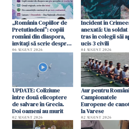
„România Copiilor de
Incident în Crimee
Pretutindeni”: copiii
anexată: Un soldat 
români din diaspora,
tras în colegii săi a
invitați să scrie despre
ucis 3 civili
România într-un volum
06 AUGUST 2026
04 AUGUST 2026
special
UPDATE: Coliziune
Aur pentru Români
între două elicoptere
Campionatele
de salvare în Grecia.
Europene de canot
Doi oameni au murit
la Varese
02 AUGUST 2026
02 AUGUST 2026