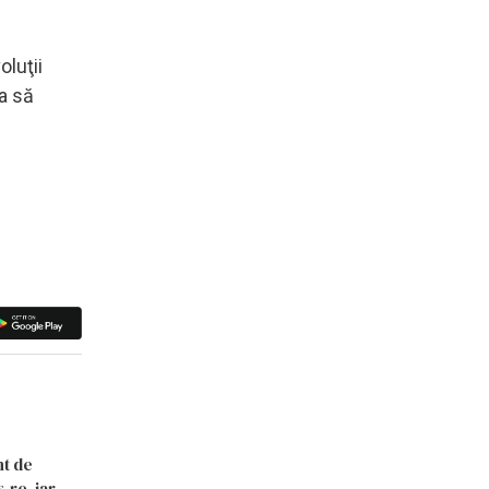
oluţii
ra să
nt de
.ro, iar