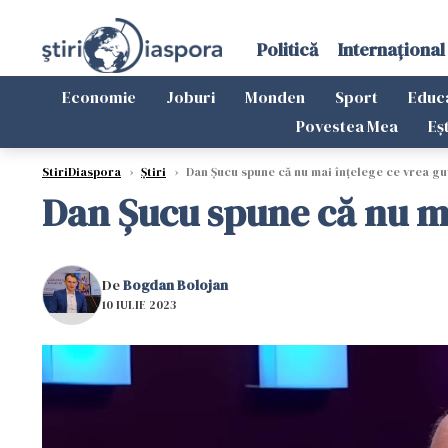
Politică
Internațional
Economie
Joburi
Monden
Sport
Educ
Povestea Mea
Eș
StiriDiaspora
›
Știri
›
Dan Șucu spune că nu mai înțelege ce vrea guv
Dan Șucu spune că nu mai
De
Bogdan Bolojan
10 IULIE 2023