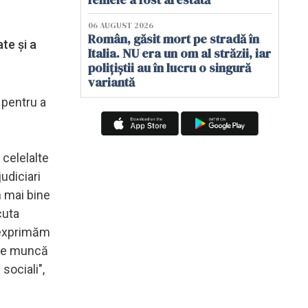
06 AUGUST 2026
Român, găsit mort pe stradă în
te și a
Italia. NU era un om al străzii, iar
polițiștii au în lucru o singură
variantă
, pentru a
 celelalte
udiciari
m mai bine
cuta
e exprimăm
 de muncă
sociali",