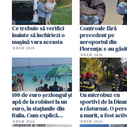
Ce trebuie să verifici
Controale fără
înainte să închiriezi o
precedent pe
mașină vara aceasta
aeroportul din
Florența: s-au găsi
31 IULIE 2026
capete de aligator 
31 IULIE 2026
sumă imensă de ba
100 de euro șezlongul și
Un microbuz cu
apă de la robinet la un
sportivi de la Dina
euro, în stațiunile din
a răsturnat. O per
Italia. Cum explică
a murit, a fost acti
autoritățile
planul roșu de
31 IULIE 2026
31 IULIE 2026