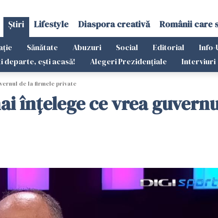
Știri
Lifestyle
Diaspora creativă
Românii care 
ație
Sănătate
Abuzuri
Social
Editorial
Info-
ti departe, ești acasă!
Alegeri Prezidențiale
Interviuri
ernul de la firmele private
 înțelege ce vrea guvernul