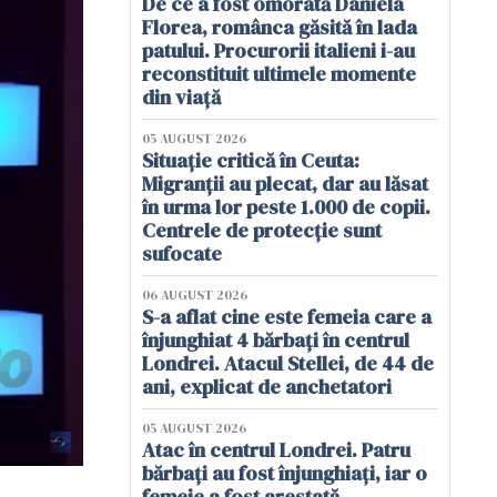
De ce a fost omorâtă Daniela
Florea, românca găsită în lada
patului. Procurorii italieni i-au
reconstituit ultimele momente
din viață
05 AUGUST 2026
Situație critică în Ceuta:
Migranții au plecat, dar au lăsat
în urma lor peste 1.000 de copii.
Centrele de protecție sunt
sufocate
06 AUGUST 2026
S-a aflat cine este femeia care a
înjunghiat 4 bărbați în centrul
Londrei. Atacul Stellei, de 44 de
ani, explicat de anchetatori
05 AUGUST 2026
Atac în centrul Londrei. Patru
bărbați au fost înjunghiați, iar o
femeie a fost arestată