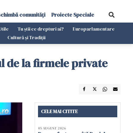
schimbă comunități
Proiecte Speciale
Utile
Tu știi ce drepturi ai?
Europarlamentare
Cultură și Tradiții
 de la firmele private
CELE MAI CITITE
05 AUGUST 2026