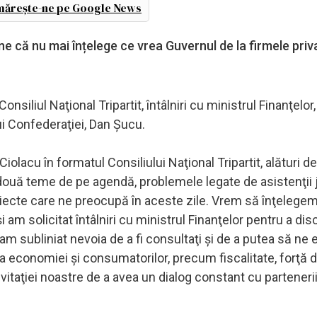
ărește-ne pe Google News
e că nu mai înțelege ce vrea Guvernul de la firmele priva
.
onsiliul Naţional Tripartit, întâlniri cu ministrul Finanţelor
ui Confederaţiei, Dan Şucu.
olacu în formatul Consiliului Naţional Tripartit, alături de
 două teme de pe agendă, problemele legate de asistenţii j
ubiecte care ne preocupă în aceste zile. Vrem să înţelege
 am solicitat întâlniri cu ministrul Finanţelor pentru a dis
, am subliniat nevoia de a fi consultaţi şi de a putea să n
 economiei şi consumatorilor, precum fiscalitate, forţă
vitaţiei noastre de a avea un dialog constant cu partenerii 