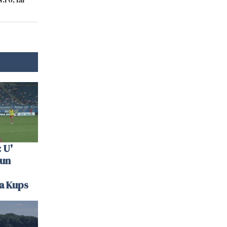
 U'
 un
la Kups