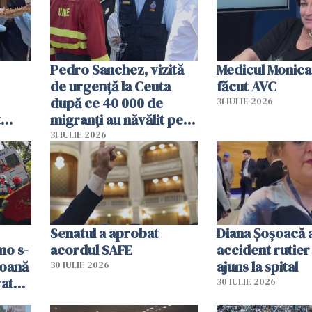
Pedro Sanchez, vizită
Medicul Monica
de urgență la Ceuta
făcut AVC
după ce 40 000 de
31 IULIE 2026
t
migranți au năvălit pe
și o
teritoriul spaniol: „Vom
31 IULIE 2026
ni
mobiliza toate
resursele"
Senatul a aprobat
Diana Șoșoacă a
mo s-
acordul SAFE
accident rutier 
soană
ajuns la spital
30 IULIE 2026
vat
30 IULIE 2026