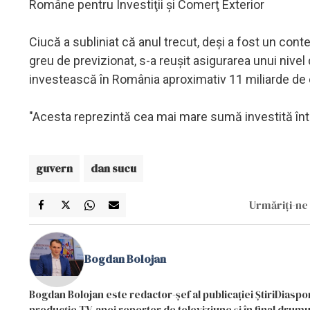
Române pentru Investiţii şi Comerţ Exterior
Ciucă a subliniat că anul trecut, deşi a fost un contex
greu de previzionat, s-a reuşit asigurarea unui nivel
investească în România aproximativ 11 miliarde de 
"Acesta reprezintă cea mai mare sumă investită într-
guvern
dan sucu
Urmăriți-ne 
Bogdan Bolojan
Bogdan Bolojan este redactor-șef al publicației ȘtiriDiaspor
producție TV, apoi reporter de televiziune și în final drumul