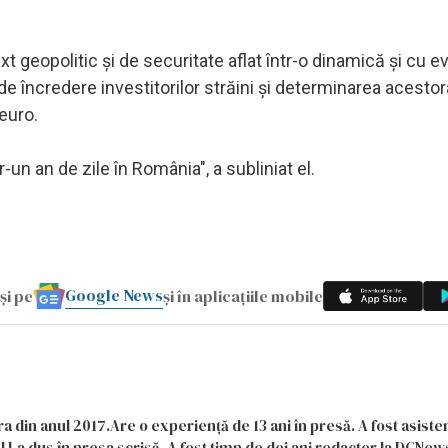
t geopolitic şi de securitate aflat într-o dinamică şi cu ev
 de încredere investitorilor străini şi determinarea acesto
euro.
un an de zile în România", a subliniat el.
Google News
și pe
și în aplicațiile mobile
a din anul 2017.Are o experiență de 13 ani în presă. A fost asiste
 l-a dus în presa scrisă. A fost timp de doi ani redactor la DCNews