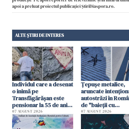
apoi a preluat proiectul publicației ȘtiriDiaspora.ro.
ALTE ȘTIRI DE INTERES
Individul care a desenat
Țepușe metalice,
o inimă pe
aruncate intențion
Transfăgărășan este
autostrăzi în Româ
pensionar la 55 de ani.
de "baieții cu
Poliția l-a identificat
platforme": "Mi-au
07 AUGUST 2026
07 AUGUST 2026
cerut 1200 lei să m
tracteze"