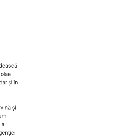
ândească
colae
ar şi în
vină şi
cem
 a
genţiei