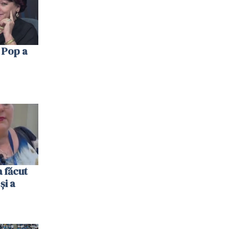
 Pop a
 făcut
și a