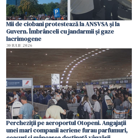
Mii de ciobani protestează la ANSVSA și la
Guvern. Îmbrânceli cu jandarmii și gaze
lacrimogene
30 IULIE 2026
Percheziții pe aeroportul Otopeni. Angajații
unei mari companii aeriene furau parfumuri,
ceasuri și mâncarea destinată vânzării