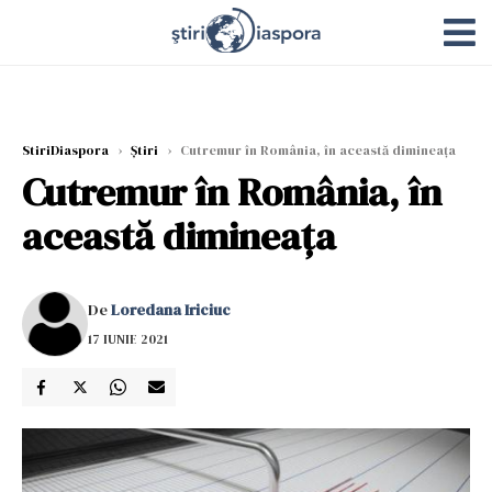
StiriDiaspora
›
Știri
›
Cutremur în România, în această dimineața
Cutremur în România, în
această dimineața
De
Loredana Iriciuc
17 IUNIE 2021