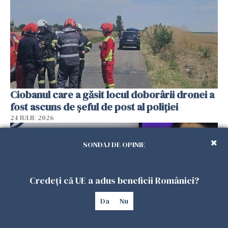
Ciobanul care a găsit locul doborârii dronei a
fost ascuns de șeful de post al poliției
24 IULIE 2026
SONDAJ DE OPINIE
Credeți că UE a adus beneficii României?
Da
Nu