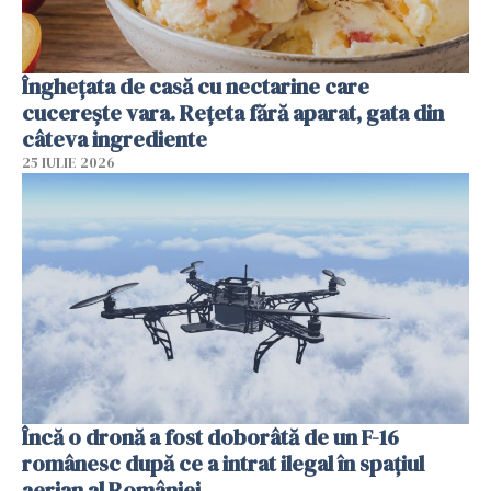
Înghețata de casă cu nectarine care
cucerește vara. Rețeta fără aparat, gata din
câteva ingrediente
25 IULIE 2026
Încă o dronă a fost doborâtă de un F-16
românesc după ce a intrat ilegal în spațiul
aerian al României