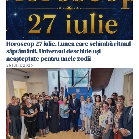
Horoscop 27 iulie. Lunea care schimbă ritmul
săptămânii. Universul deschide uși
neașteptate pentru unele zodii
26 IULIE 2026