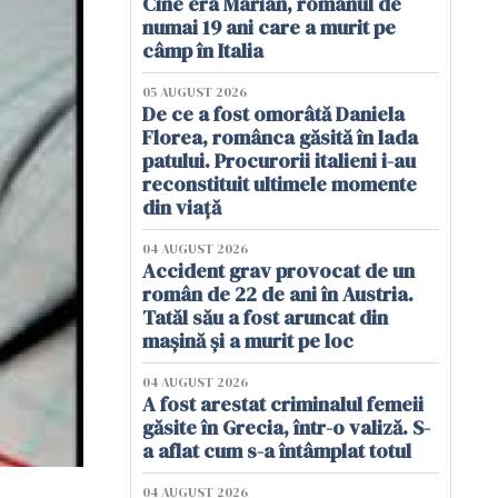
Cine era Marian, românul de
numai 19 ani care a murit pe
câmp în Italia
05 AUGUST 2026
De ce a fost omorâtă Daniela
Florea, românca găsită în lada
patului. Procurorii italieni i-au
reconstituit ultimele momente
din viață
04 AUGUST 2026
Accident grav provocat de un
român de 22 de ani în Austria.
Tatăl său a fost aruncat din
mașină și a murit pe loc
04 AUGUST 2026
A fost arestat criminalul femeii
găsite în Grecia, într-o valiză. S-
a aflat cum s-a întâmplat totul
04 AUGUST 2026