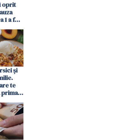
 oprit
cauza
a 1 a fost
sici și
ilie.
are te
a prima