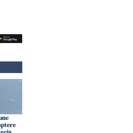
une
optere
ecia.