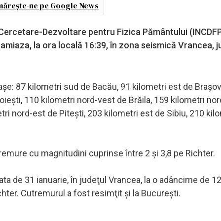
ărește-ne pe Google News
de Cercetare-Dezvoltare pentru Fizica Pământului (INCDFP
miaza, la ora locală 16:39, în zona seismică Vrancea, j
aşe: 87 kilometri sud de Bacău, 91 kilometri est de Braşov
oieşti, 110 kilometri nord-vest de Brăila, 159 kilometri no
ri nord-est de Piteşti, 203 kilometri est de Sibiu, 210 kil
emure cu magnitudini cuprinse între 2 şi 3,8 pe Richter.
ta de 31 ianuarie, în judeţul Vrancea, la o adâncime de 1
hter. Cutremurul a fost resimţit şi la Bucureşti.