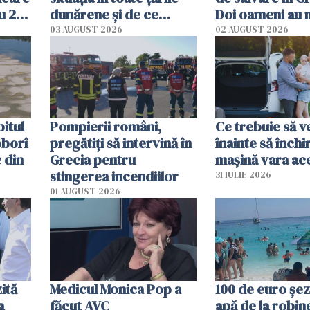
u 2
dunărene și de ce
Doi oameni au 
ecută
România resimte
03 AUGUST 2026
02 AUGUST 2026
efectele, deși a plouat
în iulie
itul
Pompierii români,
Ce trebuie să ve
oborî
pregătiţi să intervină în
înainte să închi
 din
Grecia pentru
mașină vara ac
stingerea incendiilor
31 IULIE 2026
01 AUGUST 2026
ită
Medicul Monica Pop a
100 de euro șez
a
făcut AVC
apă de la robine