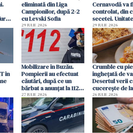
i.
eliminată din Liga
Cernavodă va fi
Campionilor, după 2-2
controlat, din 
furau
cu Levski Sofia
secetei. Unitate
și
deja oprită
29 IULIE 2026
29 IULIE 2026
ă
Mobilizare în Buzău.
Crumble cu pier
T în
Pompierii au efectuat
înghețată de van
ane
căutări, după ce un
Desertul verii c
bărbat a anunțat la 112
cucerește de l
că a văzut un obiect
lingură
27 IULIE 2026
26 IULIE 2026
luminos