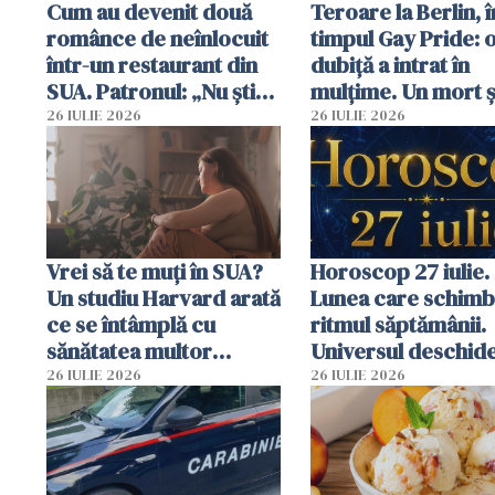
Cum au devenit două
Teroare la Berlin, î
românce de neînlocuit
timpul Gay Pride: 
într-un restaurant din
dubiță a intrat în
SUA. Patronul: „Nu știu
mulțime. Un mort ș
ce o să mă fac fără voi”
răniți
26 IULIE 2026
26 IULIE 2026
Vrei să te muți în SUA?
Horoscop 27 iulie.
Un studiu Harvard arată
Lunea care schim
ce se întâmplă cu
ritmul săptămânii.
sănătatea multor
Universul deschide
imigranți
neașteptate pentr
26 IULIE 2026
26 IULIE 2026
unele zodii