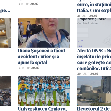
euro, în stațiuni
31 IULIE 2026
 pe
Italia. Cum expl
 „Vom
autoritățile
31 IULIE 2026
Diana Șoșoacă a făcut
Alertă DNSC: N
accident rutier și a
înșelătorie pri
ajuns la spital
care golește co
românilor. Infr
30 IULIE 2026
folosesc numel
30 IULIE 2026
Ghișeul.ro și al 
Române
Universitatea Craiova,
Reactorul 2 de 