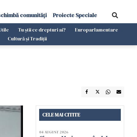
schimbă comunități
Proiecte Speciale
Utile
Tu știi ce drepturi ai?
Europarlamentare
Cultură și Tradiții
CELE MAI CITITE
04 AUGUST 2026