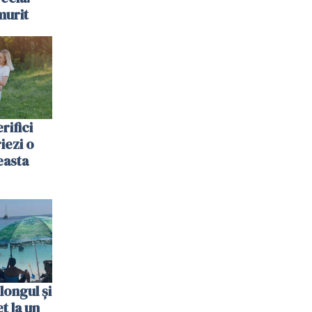
murit
rifici
riezi o
easta
longul și
t la un