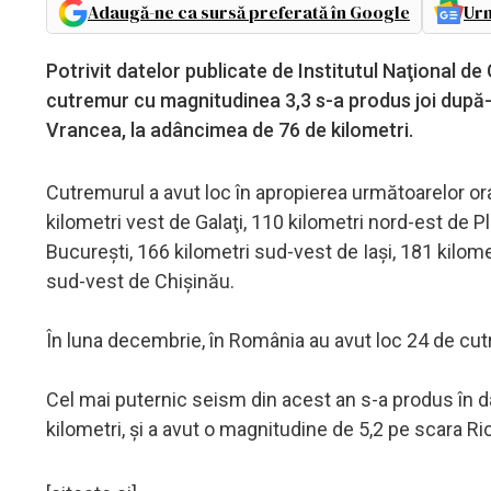
Adaugă-ne ca sursă preferată în Google
Urm
Potrivit datelor publicate de Institutul Naţional 
cutremur cu magnitudinea 3,3 s-a produs joi după-a
Vrancea, la adâncimea de 76 de kilometri.
Cutremurul a avut loc în apropierea următoarelor or
kilometri vest de Galaţi, 110 kilometri nord-est de Pl
Bucureşti, 166 kilometri sud-vest de Iaşi, 181 kilomet
sud-vest de Chişinău.
În luna decembrie, în România au avut loc 24 de cutr
Cel mai puternic seism din acest an s-a produs în da
kilometri, şi a avut o magnitudine de 5,2 pe scara Ric