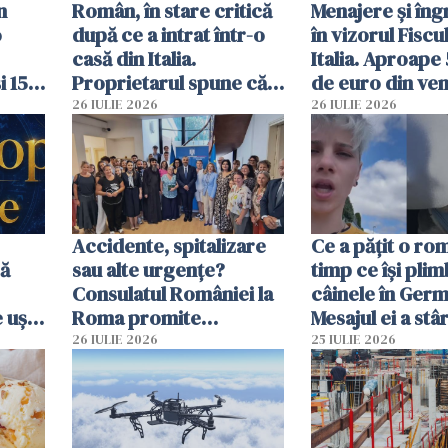
n
Român, în stare critică
Menajere și îngr
o
după ce a intrat într-o
în vizorul Fiscu
casă din Italia.
Italia. Aproape
i 15
Proprietarul spune că
de euro din veni
s-a apărat cu un cuțit
ascunși de autor
26 IULIE 2026
26 IULIE 2026
Accidente, spitalizare
Ce a pățit o ro
bă
sau alte urgențe?
timp ce își pli
Consulatul României la
câinele în Germ
 uși
Roma promite
Mesajul ei a stâr
u
intervenții în doar 24
dezbateri apri
26 IULIE 2026
25 IULIE 2026
de ore