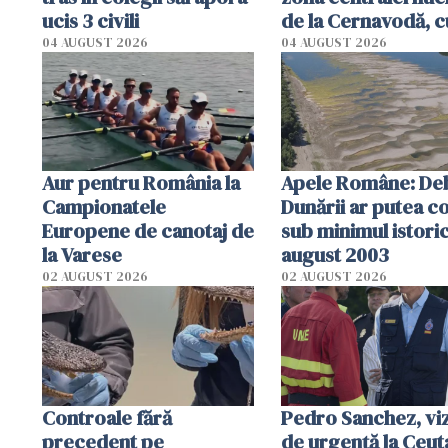
ucis 3 civili
de la Cernavodă, c
cm faţă de ziua tr
04 AUGUST 2026
04 AUGUST 2026
Aur pentru România la
Apele Române: Deb
Campionatele
Dunării ar putea c
Europene de canotaj de
sub minimul istoric
la Varese
august 2003
02 AUGUST 2026
02 AUGUST 2026
Controale fără
Pedro Sanchez, viz
precedent pe
de urgență la Ceut