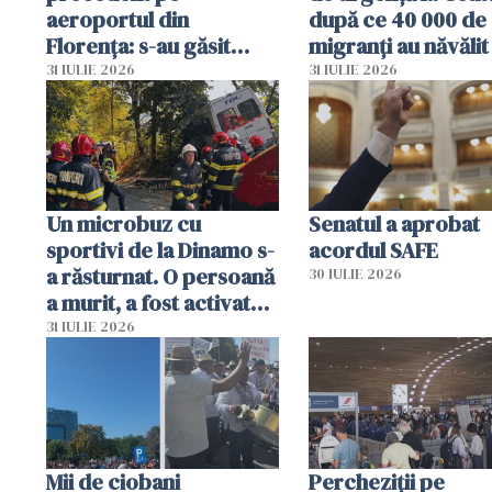
aeroportul din
după ce 40 000 de
Florența: s-au găsit
migranți au năvălit
capete de aligator și o
teritoriul spaniol:
31 IULIE 2026
31 IULIE 2026
sumă imensă de bani
mobiliza toate
resursele"
Un microbuz cu
Senatul a aprobat
sportivi de la Dinamo s-
acordul SAFE
a răsturnat. O persoană
30 IULIE 2026
a murit, a fost activat
planul roșu de
31 IULIE 2026
intervenție
Mii de ciobani
Percheziții pe