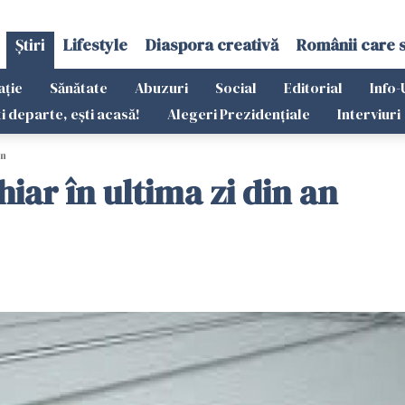
Știri
Lifestyle
Diaspora creativă
Românii care 
ație
Sănătate
Abuzuri
Social
Editorial
Info-
ti departe, ești acasă!
Alegeri Prezidențiale
Interviuri
an
iar în ultima zi din an