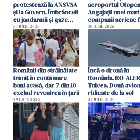
protestează la ANSVSA
aeroportul Otopen
și la Guvern. Îmbrânceli
Angajații unei mari
cu jandarmii și gaze
companii aeriene 
lacrimogene
parfumuri, ceasuri 
30 IULIE 2026
30 IULIE 2026
mâncarea destinat
vânzării
Românii din străinătate
Încă o dronă în
trimit în continuare
România. RO-ALER
bani acasă, dar 7 din 10
Tulcea. Două avio
exclud revenirea în țară
ridicate de la sol
29 IULIE 2026
27 IULIE 2026