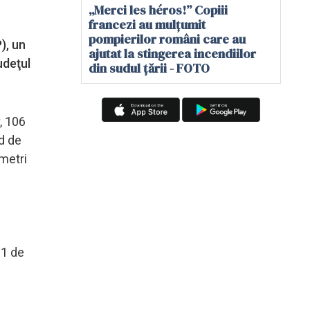
„Merci les héros!” Copiii
francezi au mulțumit
pompierilor români care au
), un
ajutat la stingerea incendiilor
udeţul
din sudul țării - FOTO
, 106
rd de
ometri
21 de