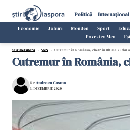
Politică
Internațional
Economie
Joburi
Monden
Sport
Educ
Povestea Mea
Eș
StiriDiaspora
›
Știri
›
Cutremur în România, chiar în ultima zi din 
Cutremur în România, ch
De
Andreea Cosma
31 DECEMBRIE 2020