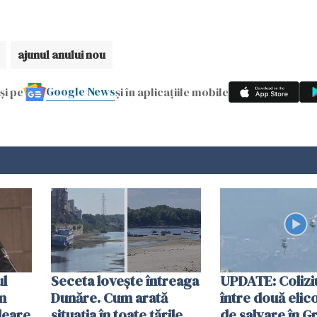
ajunul anului nou
Google News
și pe
și în aplicațiile mobile
ul
Seceta lovește întreaga
UPDATE: Colizi
în
Dunăre. Cum arată
între două elic
leare
situația în toate țările
de salvare în Gr