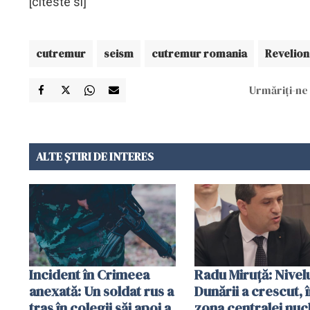
[citeste si]
cutremur
seism
cutremur romania
Revelion
Urmăriți-ne 
ALTE ȘTIRI DE INTERES
Incident în Crimeea
Radu Miruţă: Nivel
anexată: Un soldat rus a
Dunării a crescut, 
tras în colegii săi apoi a
zona centralei nuc