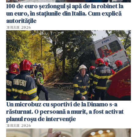
100 de euro șezlongul și apă de la robinet la
un euro, în stațiunile din Italia. Cum explică
autoritățile
31 IULIE 2026
Un microbuz cu sportivi de la Dinamo s-a
răsturnat. O persoană a murit, a fost activat
planul roșu de intervenție
31 IULIE 2026