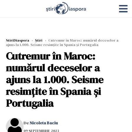
StiriDiaspora
›
Știri
›
Cutremur în Maroc: numărul deceselor a
ajuns la 1.000. Seisme resimțite în Spania și Portugalia
Cutremur în Maroc:
numărul deceselor a
ajuns la 1.000. Seisme
resimțite în Spania și
Portugalia
De
Nicoleta Baciu
09 SEPTEMBRIE 2023