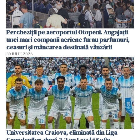
Percheziții pe aeroportul Otopeni. Angajații
unei mari companii aeriene furau parfumuri,
ceasuri și mâncarea destinată vânzării
30 IULIE 2026
Universitatea Craiova, eliminată din Liga
Campionilor, după 2-2 cu Levski Sofia