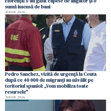
Florența: s-au găsit capete de aligator și o
sumă imensă de bani
31 IULIE 2026
Pedro Sanchez, vizită de urgență la Ceuta
după ce 40 000 de migranți au năvălit pe
teritoriul spaniol: „Vom mobiliza toate
resursele"
31 IULIE 2026