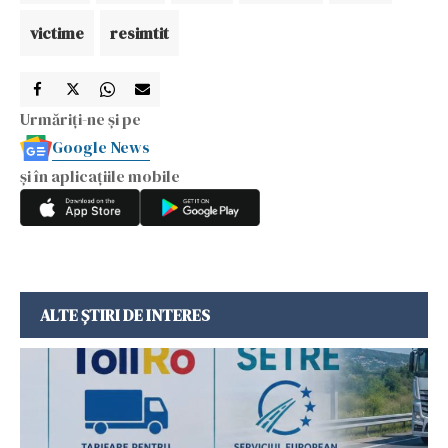
victime
resimtit
Urmăriți-ne și pe
Google News
și în aplicațiile mobile
ALTE ȘTIRI DE INTERES