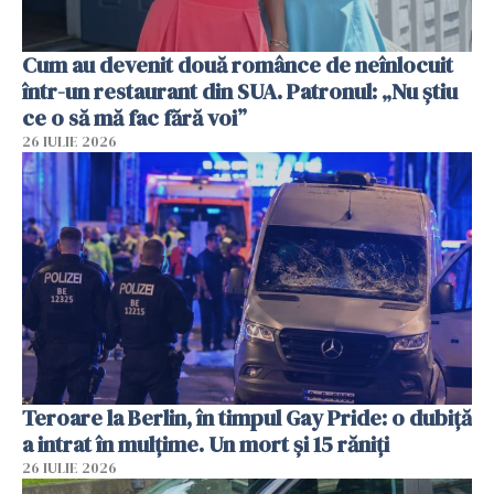
Cum au devenit două românce de neînlocuit
într-un restaurant din SUA. Patronul: „Nu știu
ce o să mă fac fără voi”
26 IULIE 2026
Teroare la Berlin, în timpul Gay Pride: o dubiță
a intrat în mulțime. Un mort și 15 răniți
26 IULIE 2026