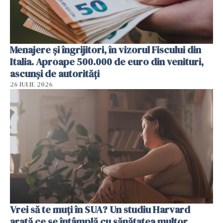
Menajere și îngrijitori, în vizorul Fiscului din
Italia. Aproape 500.000 de euro din venituri,
ascunși de autorități
26 IULIE 2026
Vrei să te muți în SUA? Un studiu Harvard
arată ce se întâmplă cu sănătatea multor