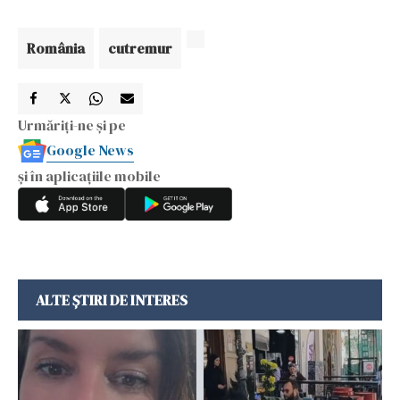
România
cutremur
Urmăriți-ne și pe
Google News
și în aplicațiile mobile
ALTE ȘTIRI DE INTERES