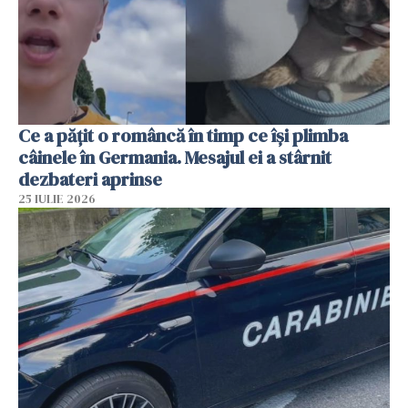
Ce a pățit o româncă în timp ce își plimba
câinele în Germania. Mesajul ei a stârnit
dezbateri aprinse
25 IULIE 2026