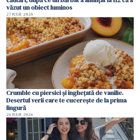
căutări, după ce un bărbat a anunțat la 112 că a
văzut un obiect luminos
27 IULIE 2026
Crumble cu piersici și înghețată de vanilie.
Desertul verii care te cucerește de la prima
lingură
26 IULIE 2026