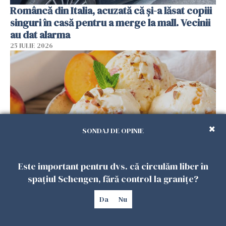
Româncă din Italia, acuzată că și-a lăsat copiii
singuri în casă pentru a merge la mall. Vecinii
au dat alarma
25 IULIE 2026
SONDAJ DE OPINIE
Este important pentru dvs. că circulăm liber în
Înghețata de casă cu nectarine care
spațiul Schengen, fără control la granițe?
cucerește vara. Rețeta fără aparat, gata din
câteva ingrediente
Da
Nu
25 IULIE 2026