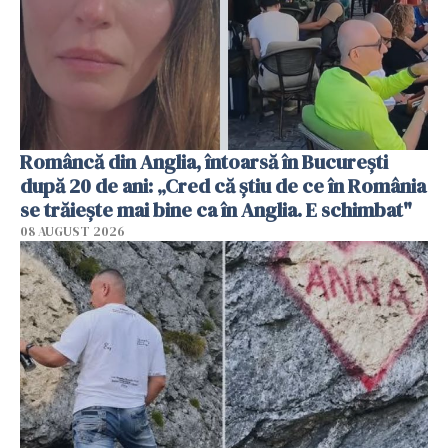
Româncă din Anglia, întoarsă în București
după 20 de ani: „Cred că știu de ce în România
se trăiește mai bine ca în Anglia. E schimbat"
08 AUGUST 2026