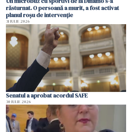
Un microbuz cu sportivi de la Dinamo s-a
răsturnat. O persoană a murit, a fost activat
planul roșu de intervenție
31 IULIE 2026
Senatul a aprobat acordul SAFE
30 IULIE 2026