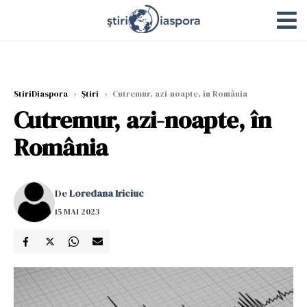
StiriDiaspora
›
Știri
›
Cutremur, azi-noapte, în România
Cutremur, azi-noapte, în
România
De
Loredana Iriciuc
15 MAI 2023