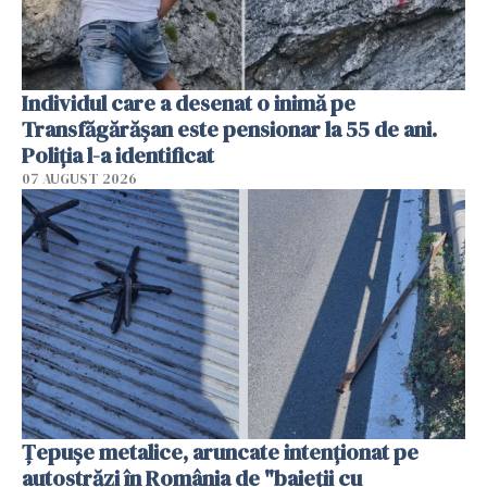
Individul care a desenat o inimă pe
Transfăgărășan este pensionar la 55 de ani.
Poliția l-a identificat
07 AUGUST 2026
Țepușe metalice, aruncate intenționat pe
autostrăzi în România de "baieții cu