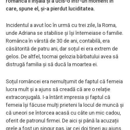
românca îl înșală și a ucis-o într-un moment în
care, spune el, și-a pierdut luciditatea.
Incidentul a avut loc în urmă cu trei zile, la Roma,
unde Adriana se stabilise și își întemeiase o familie.
Românca în vârstă de 30 de ani, contabilă, era
căsătorită de patru ani, dar soțul ei era extrem de
gelos. De altfel, tocmai gelozia bărbatului avea să
distrugă familia și să ducă la moartea ei.
Soțul româncei era nemulțumit de faptul că femeia
lucra mult și a ajuns să creadă că are o relație
extraconjugală. I-a întărit impresia și faptul că
femeia își făcuse mulți prieteni la locul de muncă și
că uneori se întorcea acasă cu câte un mic cadou,
oferit de patronul firmei. De aici și până la acuzații
grele a fost un singur pas, iar cei doi tineri au ajuns