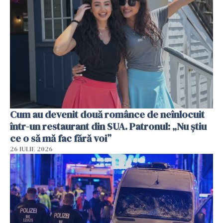
Cum au devenit două românce de neînlocuit
într-un restaurant din SUA. Patronul: „Nu știu
ce o să mă fac fără voi”
26 IULIE 2026