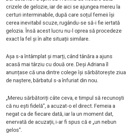
crizele de gelozie, iar de aici se ajungea mereu la
certuri interminabile, după care soțul femeii își
cerea inevitabil scuze, rugându-se să-i fie iertată
gelozia. Însă acest lucru nu-l oprea să procedeze
exact la fel și în alte situații similare.
Așa s-a întâmplat și marți, când tânăra a ajuns
acasă mai târziu cu două ore. Deși Adriana îl
anunțase că una dintre colege își sărbătorește ziua
de naștere, bărbatul s-a înfuriat din nou.
„Mereu sărbătoriți câte ceva, e timpul să recunoști
că nu ești fidelă", a acuzat-o el direct. Femeia a
negat ca de fiecare dată, iar la un moment dat,
enervată de acuzații, i-ar fi spus că e „un nebun
gelos”.