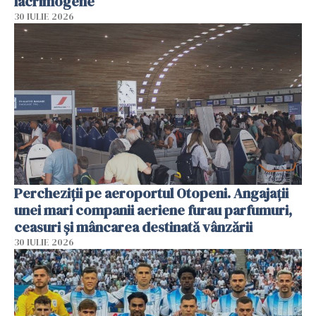
lacrimogene
30 IULIE 2026
Percheziții pe aeroportul Otopeni. Angajații
unei mari companii aeriene furau parfumuri,
ceasuri și mâncarea destinată vânzării
30 IULIE 2026