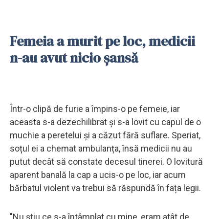
Femeia a murit pe loc, medicii
n-au avut nicio șansă
Într-o clipă de furie a împins-o pe femeie, iar
aceasta s-a dezechilibrat și s-a lovit cu capul de o
muchie a peretelui și a căzut fără suflare. Speriat,
soțul ei a chemat ambulanța, însă medicii nu au
putut decât să constate decesul tinerei. O lovitură
aparent banală la cap a ucis-o pe loc, iar acum
bărbatul violent va trebui să răspundă în fața legii.
"Nu știu ce s-a întâmplat cu mine, eram atât de