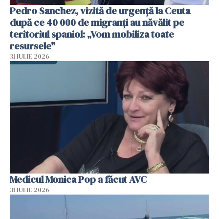
Pedro Sanchez, vizită de urgență la Ceuta
după ce 40 000 de migranți au năvălit pe
teritoriul spaniol: „Vom mobiliza toate
resursele"
31 IULIE 2026
Medicul Monica Pop a făcut AVC
31 IULIE 2026