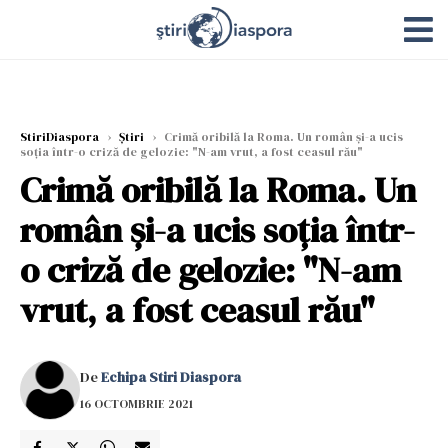
StiriDiaspora
›
Știri
›
Crimă oribilă la Roma. Un român și-a ucis
soția într-o criză de gelozie: "N-am vrut, a fost ceasul rău"
Crimă oribilă la Roma. Un
român și-a ucis soția într-
o criză de gelozie: "N-am
vrut, a fost ceasul rău"
De
Echipa Stiri Diaspora
16 OCTOMBRIE 2021