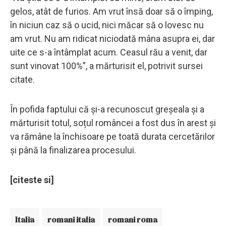
gelos, atât de furios. Am vrut însă doar să o împing,
în niciun caz să o ucid, nici măcar să o lovesc nu
am vrut. Nu am ridicat niciodată mâna asupra ei, dar
uite ce s-a întâmplat acum. Ceasul rău a venit, dar
sunt vinovat 100%”, a mărturisit el, potrivit sursei
citate.
În pofida faptului că și-a recunoscut greșeala și a
mărturisit totul, soțul româncei a fost dus în arest și
va rămâne la închisoare pe toată durata cercetărilor
și până la finalizarea procesului.
[citeste si]
Italia
romani italia
romani roma