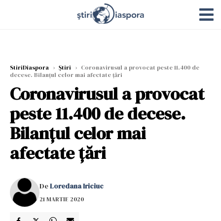
StiriDiaspora
›
Știri
›
Coronavirusul a provocat peste 11.400 de
decese. Bilanțul celor mai afectate țări
Coronavirusul a provocat
peste 11.400 de decese.
Bilanțul celor mai
afectate țări
De
Loredana Iriciuc
21 MARTIE 2020