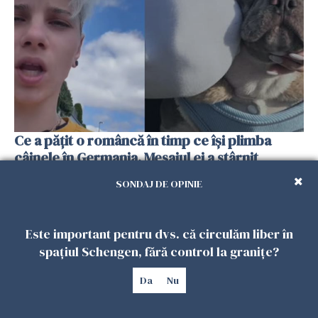
Ce a pățit o româncă în timp ce își plimba
câinele în Germania. Mesajul ei a stârnit
dezbateri aprinse
SONDAJ DE OPINIE
25 IULIE 2026
Este important pentru dvs. că circulăm liber în
spațiul Schengen, fără control la granițe?
Da
Nu