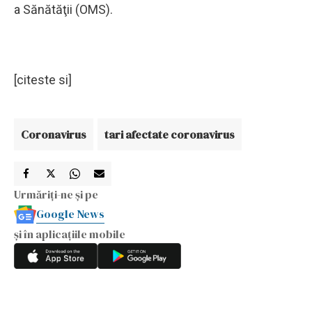
a Sănătăţii (OMS).
[citeste si]
Coronavirus
tari afectate coronavirus
Urmăriți-ne și pe
Google News
și în aplicațiile mobile