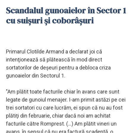
Scandalul gunoaielor în Sector 1
cu suișuri și coborâșuri
Primarul Clotilde Armand a declarat joi că
intenţionează să plătească în mod direct
sortatorilor de deşeuri pentru a debloca criza
gunoaielor din Sectorul 1.
"Am plătit toate facturile chiar în avans care sunt
legate de gunoiul menajer. I-am primit astăzi pe cei
trei sortatori cu care lucrăm, ei spun că nu au fost
plătiţi din februarie, chiar dacă noi am achitat
facturile către Romprest. (...) Am plătit vineri un
avans, în sensul că nu era factură scadentă, o