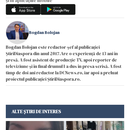
și în aplicațiile mobile
Bogdan Bolojan
Bogdan Bolojan este redactor-șef al publicației
ȘtiriDiaspora din anul 2017.Are o experiență de 13 ani în
presă. A fost asistent de producție TV, apoi reporter de
televiziune și în final drumul l-a dus în presa scrisă. A fost
timp de doi ani redactor la DCNews.ro, iar apoi a preluat
proiectul publicației ȘtiriDiaspora.ro.
ALTE ȘTIRI DE INTERES