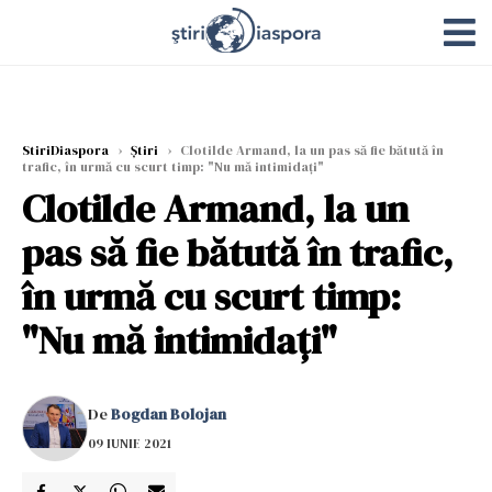
StiriDiaspora
›
Știri
›
Clotilde Armand, la un pas să fie bătută în
trafic, în urmă cu scurt timp: "Nu mă intimidați"
Clotilde Armand, la un
pas să fie bătută în trafic,
în urmă cu scurt timp:
"Nu mă intimidați"
De
Bogdan Bolojan
09 IUNIE 2021