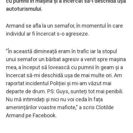
cu pumnii în mașină și a încercat să-i deschidă ușa
autoturismului.
Armand se afla la un semafor, în momentul în care
individul ar fi încercat s-o agreseze.
"În această dimineață eram în trafic iar la stopul
unui semafor un bărbat agresiv a venit spre mașina
mea, a început să lovească cu pumnii în geam și a
încercat să-mi deschidă ușa de mai multe ori. Am
raportat incidentul Poliției și mi-am văzut mai
departe de drum. PS: Guys, sunteți tot mai penibili.
Nu mă intimidați și nici nu voi ceda în fața
amenințărilor voastre mafiote," a scris Clotilde
Armand pe Facebook.