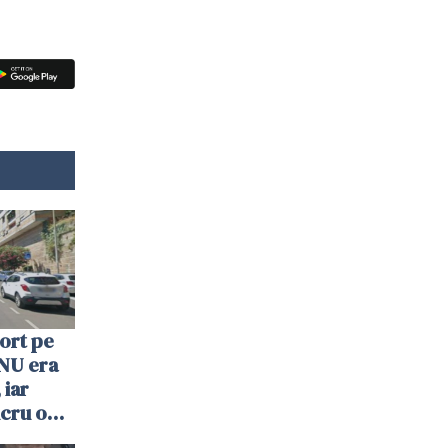
ort pe
. NU era
 iar
lucru o
ă