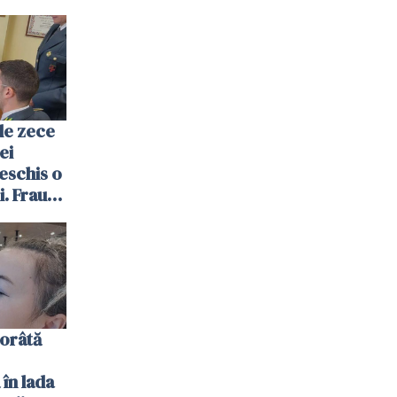
de zece
ei
deschis o
i. Frauda
euro,
morâtă
în lada