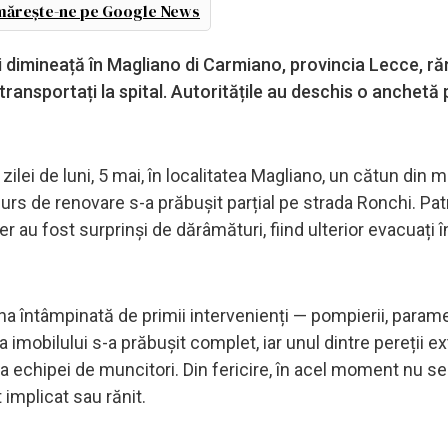
ărește-ne pe Google News
uni dimineață în Magliano di Carmiano, provincia Lecce, ră
transportați la spital. Autoritățile au deschis o anchetă
ei de luni, 5 mai, în localitatea Magliano, un cătun din m
curs de renovare s-a prăbușit parțial pe strada Ronchi. Pat
er au fost surprinși de dărâmături, fiind ulterior evacuați î
cena întâmpinată de primii intervenienți — pompierii, parame
imobilului s-a prăbușit complet, iar unul dintre pereții ext
a echipei de muncitori. Din fericire, în acel moment nu se 
 implicat sau rănit.