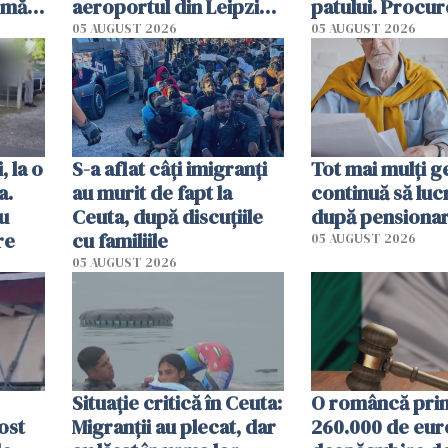
rmă
aeroportul din Leipzig.
patului. Procur
 ar
Un avion DHL s-a
italieni i-au rec
05 AUGUST 2026
05 AUGUST 2026
 la
ciocnit în aer cu un
ultimele momen
obiect
viață
, la o
S-a aflat câți imigranți
Tot mai mulți 
a.
au murit de fapt la
continuă să luc
cu
Ceuta, după discuțiile
după pensiona
re
cu familiile
05 AUGUST 2026
05 AUGUST 2026
Situație critică în Ceuta:
O româncă pri
ost
Migranții au plecat, dar
260.000 de eur