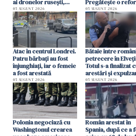
ai dronelor rusești,
Pregătește o refo
grav rănit într-un
radicală și puterea
05 AUGUST 2026
05 AUGUST 2026
atentat cu bombă
urma să se mute de
Londra
Atac în centrul Londrei.
Bătaie între români
Patru bărbați au fost
petrecere în Elveți
înjunghiați, iar o femeie
Totul s-a finalizat 
a fost arestată
arestări și expulza
05 AUGUST 2026
05 AUGUST 2026
Polonia negociază cu
Român arestat în
Washingtonul crearea
Spania, după ce a f