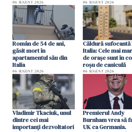
mai multe plaje din San
Inspectorii primăr
06 AUGUST 2026
06 AUGUST 2026
Sebastian
din Germania i-au
evacuat pe loc
Român de 54 de ani,
Căldură sufocantă 
găsit mort în
Italia: Cele mai mar
apartamentul său din
de orașe sunt în c
Italia
roșu de caniculă
06 AUGUST 2026
06 AUGUST 2026
Vladimir Tkaciuk, unul
Premierul Andy
dintre cei mai
Burnham vrea să fa
importanți dezvoltatori
UK ca Germania.