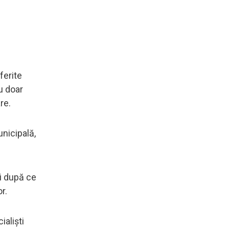
ferite
au doar
re.
unicipală,
ți după ce
r.
ialiști