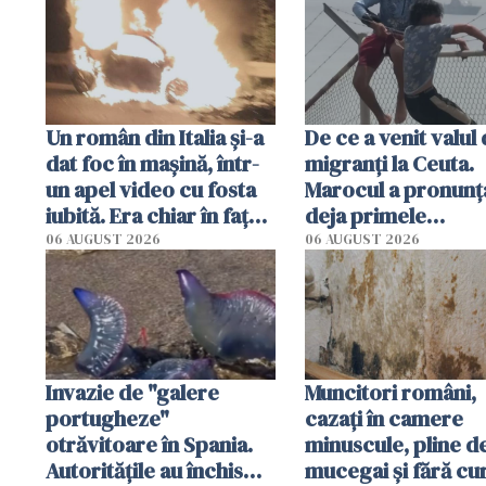
Un român din Italia și-a
De ce a venit valul
dat foc în mașină, într-
migranți la Ceuta.
un apel video cu fosta
Marocul a pronunț
iubită. Era chiar în fața
deja primele
locuinței iubitei din
condamnări
06 AUGUST 2026
06 AUGUST 2026
Milano
Invazie de "galere
Muncitori români,
portugheze"
cazați în camere
otrăvitoare în Spania.
minuscule, pline d
Autoritățile au închis
mucegai și fără cu