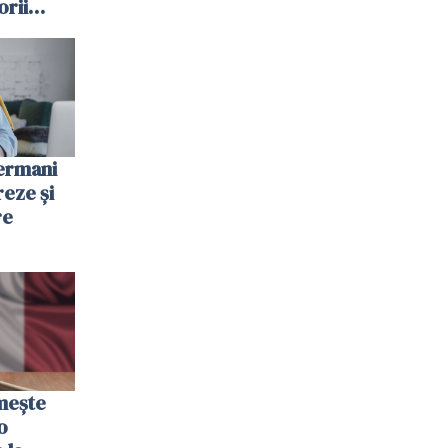
orii
onstituit
te din
germani
reze și
re
mește
o