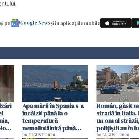
ntului.
Google News
și pe
și în aplicațiile mobile
zări
Apa mării în Spania s-a
Român, găsit m
ei
încălzit până la o
stradă în Italia
ia,
temperatură
un om al străzii,
pionaj
nemaiîntâlnită până
polițiștii au în 
acum. Record absolut
singură variant
06 AUGUST 2026
06 AUGUST 2026