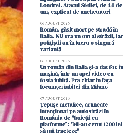
Londrei. Atacul Stellei, de 44 de
ani, explicat de anchetatori
06 AUGUST 2026
Român, găsit mort pe stradă în
Italia. NU era un om al străzii, iar
polițiștii au în lucru o singură
variantă
06 AUGUST 2026
Un român din Italia și-a dat foc în
mașină, într-un apel video cu
fosta iubită. Era chiar în fața
locuinței iubitei din Milano
07 AUGUST 2026
Țepușe metalice, aruncate
intenționat pe autostrăzi în
România de "baieții cu
platforme": "Mi-au cerut 1200 lei
să mă tracteze"