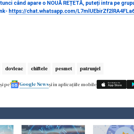
, atunci când apare o NOUĂ REȚETĂ, puteți intra pe grup
ink-
https://chat.whatsapp.com/L7mlUEbirZf2lRA4FLa
dovleac
chiftele
pesmet
patrunjel
Google News
și pe
și în aplicațiile mobile