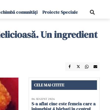
schimbă comunități
Proiecte Speciale
delicioasă. Un ingredient
CELE MAI CITITE
06 AUGUST 2026
S-a aflat cine este femeia care a
înjunghiat 4 bărbați în centrul