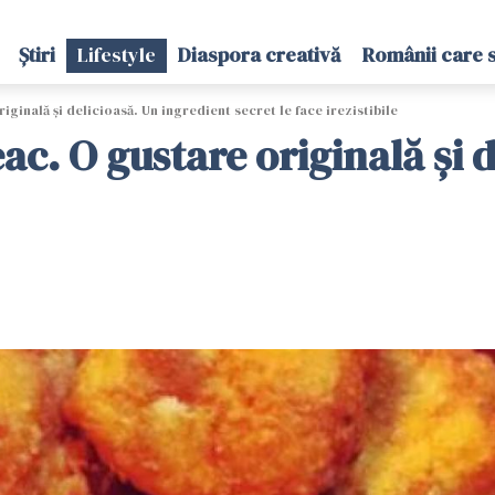
Știri
Lifestyle
Diaspora creativă
Românii care 
ginală și delicioasă. Un ingredient secret le face irezistibile
ac. O gustare originală și 