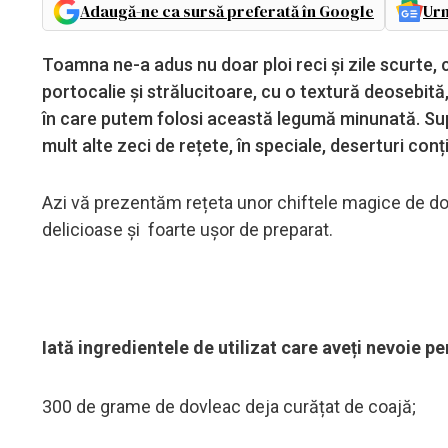
Adaugă-ne ca sursă preferată în Google
Urm
Toamna ne-a adus nu doar ploi reci și zile scurte, 
portocalie și strălucitoare, cu o textură deosebit
în care putem folosi această legumă minunată. Sup
mult alte zeci de rețete, în speciale, deserturi co
Azi vă prezentăm rețeta unor chiftele magice de dov
delicioase și foarte ușor de preparat.
Iată ingredientele de utilizat care aveți nevoie pe
300 de grame de dovleac deja curățat de coajă;