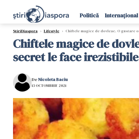
Politică
Internațional
StiriDiaspora
›
Lifestyle
›
Chiftele magice de dovleac. O gustare ori
Chiftele magice de dovle
secret le face irezistibile
De
Nicoleta Baciu
13 OCTOMBRIE 2021