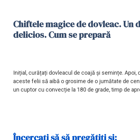
Chiftele magice de dovleac. Un d
delicios. Cum se prepară
Inițial, curățați dovleacul de coajă și semințe. Apoi, d
aceste felii să aibă o grosime de o jumătate de centi
un cuptor cu convecție la 180 de grade, timp de ap
Încercați să să pregătiți și: