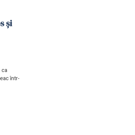
s și
i ca
eac într-