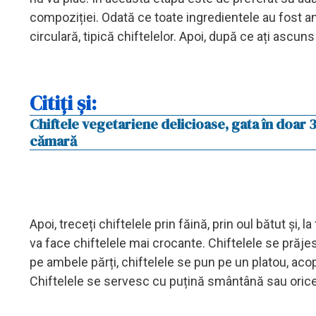
compoziției. Odată ce toate ingredientele au fost a
circulară, tipică chiftelelor. Apoi, după ce ați ascun
Citiți și:
Chiftele vegetariene delicioase, gata în doar 
cămară
Apoi, treceți chiftelele prin făină, prin oul bătut ș
va face chiftelele mai crocante. Chiftelele se prăj
pe ambele părți, chiftelele se pun pe un platou, acop
Chiftelele se servesc cu puțină smântână sau orice