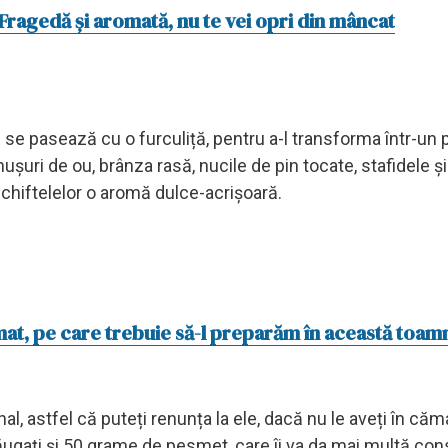
Fragedă și aromată, nu te vei opri din mâncat
 se pasează cu o furculiță, pentru a-l transforma într-un p
ușuri de ou, brânza rasă, nucile de pin tocate, stafidele și
a chiftelelor o aromă dulce-acrișoară.
omat, pe care trebuie să-l preparăm în această toam
l, astfel că puteți renunța la ele, dacă nu le aveți în că
ăugați și 50 grame de pesmet, care îi va da mai multă con