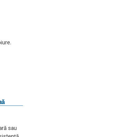
iure.
nă
mară sau
sistență