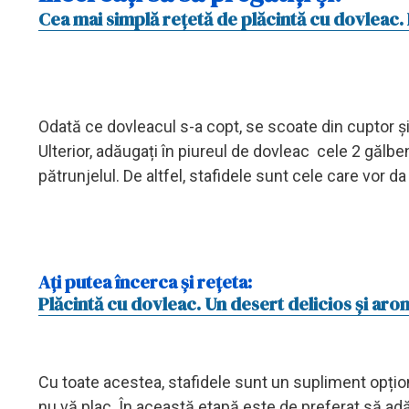
Cea mai simplă rețetă de plăcintă cu dovleac. 
Odată ce dovleacul s-a copt, se scoate din cuptor și
Ulterior, adăugați în piureul de dovleac cele 2 gălben
pătrunjelul. De altfel, stafidele sunt cele care vor d
Ați putea încerca și rețeta:
Plăcintă cu dovleac. Un desert delicios și ar
Cu toate acestea, stafidele sunt un supliment opționa
nu vă plac. În această etapă este de preferat să ad