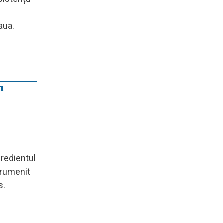
aua.
n
gredientul
 rumenit
s.