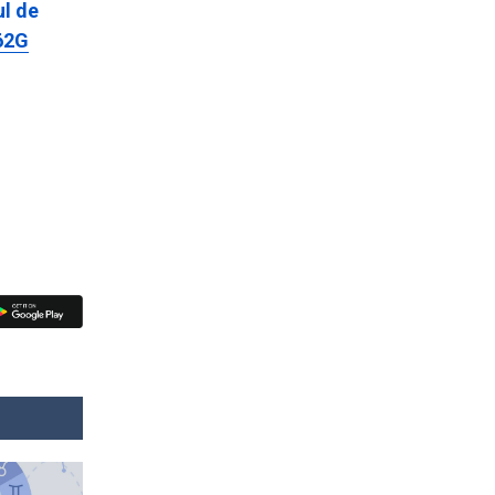
ul de
62G