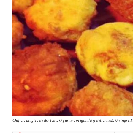
Chiftele magice de dovleac. O gustare originală și delicioasă. Un ingredien