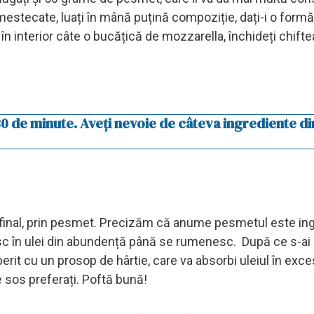
mestecate, luați în mână puțină compoziție, dați-i o formă
s în interior câte o bucățică de mozzarella, închideți chifte
30 de minute. Aveți nevoie de câteva ingrediente di
i, la final, prin pesmet. Precizăm că anume pesmetul este in
esc în ulei din abundență până se rumenesc. După ce s-ai
erit cu un prosop de hârtie, care va absorbi uleiul în exce
 sos preferați. Poftă bună!