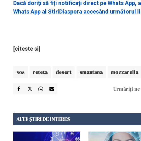
Dacă doriți să fiți notificați direct pe Whats App
Whats App al StiriDiaspora accesând următorul l
[citeste si]
sos
reteta
desert
smantana
mozzarella
Urmăriți-ne 
ALTE ȘTIRI DE INTERES