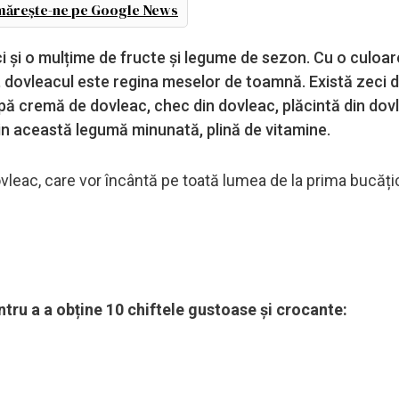
ărește-ne pe Google News
ci și o mulțime de fructe și legume de sezon. Cu o culoar
ă, dovleacul este regina meselor de toamnă. Există zeci 
ă cremă de dovleac, chec din dovleac, plăcintă din dovl
nțin această legumă minunată, plină de vitamine.
leac, care vor încântă pe toată lumea de la prima bucăți
ntru a a obține 10 chiftele gustoase și crocante: