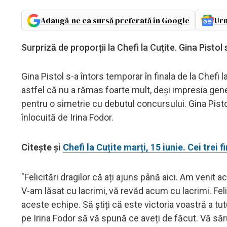
Adaugă-ne ca sursă preferată în Google
Urm
Surpriză de proporții la Chefi la Cuțite. Gina Pistol 
Gina Pistol s-a întors temporar în finala de la Chefi 
astfel că nu a rămas foarte mult, deși impresia gener
pentru o simetrie cu debutul concursului. Gina Pisto
înlocuită de Irina Fodor.
Citește și
Chefi la Cuțite marți, 15 iunie. Cei trei f
"Felicitări dragilor că ați ajuns până aici. Am venit
V-am lăsat cu lacrimi, vă revăd acum cu lacrimi. Felic
aceste echipe. Să știți că este victoria voastră a tu
pe Irina Fodor să vă spună ce aveți de făcut. Vă săru