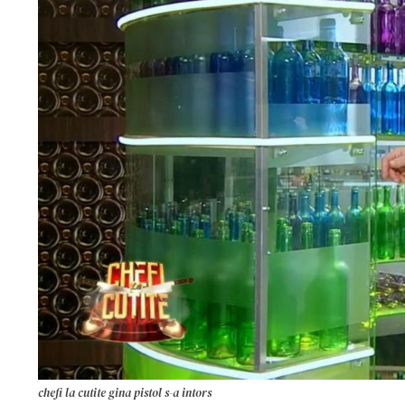
chefi la cutite gina pistol s-a intors