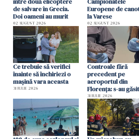
între două elicoptere
Campionatele
de salvare în Grecia.
Europene de canot
Doi oameni au murit
la Varese
02 AUGUST 2026
02 AUGUST 2026
Ce trebuie să verifici
Controale fără
înainte să închiriezi o
precedent pe
mașină vara aceasta
aeroportul din
Florența: s-au găsi
31 IULIE 2026
capete de aligator 
31 IULIE 2026
sumă imensă de ba