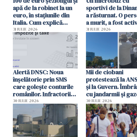
100 de euro șezlongul și
Un microbuz cu
apă de la robinet la un
sportivi de la Dina
euro, în stațiunile din
a răsturnat. O per
Italia. Cum explică
a murit, a fost acti
autoritățile
planul roșu de
31 IULIE 2026
31 IULIE 2026
intervenție
Alertă DNSC: Noua
Mii de ciobani
înșelătorie prin SMS
protestează la AN
care golește conturile
și la Guvern. Îmbrâ
românilor. Infractorii
cu jandarmii și gaz
folosesc numele
lacrimogene
30 IULIE 2026
30 IULIE 2026
Ghișeul.ro și al Poliției
Române