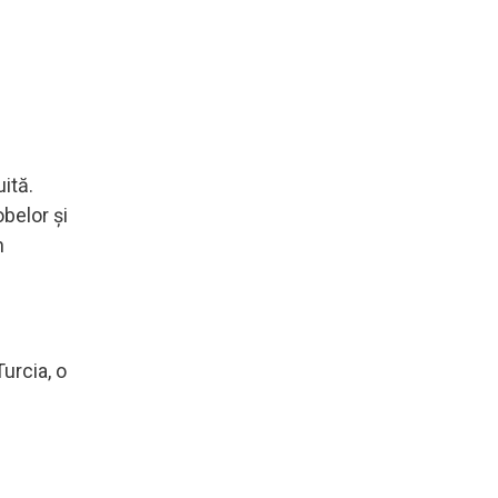
ită.
belor și
n
urcia, o