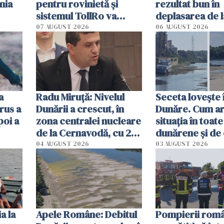
nia
pentru rovinietă şi
rezultat bun în
sistemul TollRo va
deplasarea de 
începe la 1 octombrie
07 AUGUST 2026
06 AUGUST 2026
ă
a
Radu Miruţă: Nivelul
Seceta lovește 
rus a
Dunării a crescut, în
Dunăre. Cum ar
poi a
zona centralei nucleare
situația în toate
de la Cernavodă, cu 2
dunărene și de
cm faţă de ziua trecută
România resim
04 AUGUST 2026
03 AUGUST 2026
efectele, deși a
în iulie
a la
Apele Române: Debitul
Pompierii româ