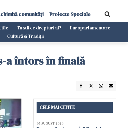
schimbă comunități
Proiecte Speciale
Utile
Tu știi ce drepturi ai?
Europarlamentare
Cultură și Tradiții
-a întors în finală
CELE MAI CITITE
05 AUGUST 2026