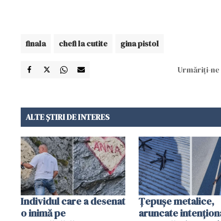
finala
chefi la cutite
gina pistol
Urmăriți-ne 
ALTE ȘTIRI DE INTERES
Individul care a desenat
Țepușe metalice,
o inimă pe
aruncate intențion