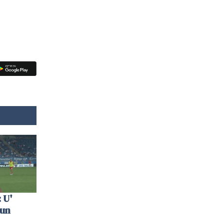
 U'
 un