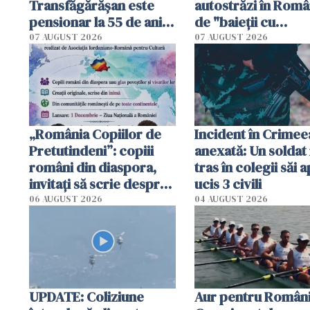
Transfăgărășan este
autostrăzi în Româ
pensionar la 55 de ani.
de "baieții cu
Poliția l-a identificat
platforme": "Mi-au
07 AUGUST 2026
07 AUGUST 2026
cerut 1200 lei să m
tracteze"
„România Copiilor de
Incident în Crimee
Pretutindeni”: copiii
anexată: Un soldat 
români din diaspora,
tras în colegii săi a
invitați să scrie despre
ucis 3 civili
România într-un volum
06 AUGUST 2026
04 AUGUST 2026
special
UPDATE: Coliziune
Aur pentru Români