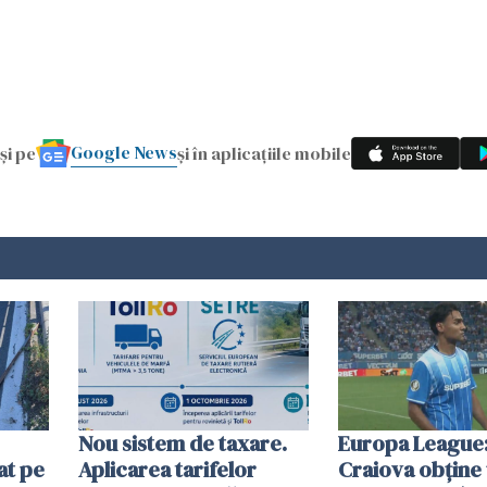
Google News
și pe
și în aplicațiile mobile
Nou sistem de taxare.
Europa League:
at pe
Aplicarea tarifelor
Craiova obține