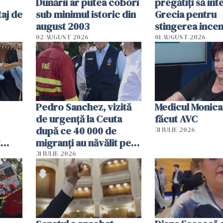
Dunării ar putea coborî
pregătiţi să int
aj de
sub minimul istoric din
Grecia pentru
august 2003
stingerea incen
02 AUGUST 2026
01 AUGUST 2026
Pedro Sanchez, vizită
Medicul Monica
de urgență la Ceuta
făcut AVC
după ce 40 000 de
31 IULIE 2026
t
migranți au năvălit pe
și o
teritoriul spaniol: „Vom
31 IULIE 2026
ni
mobiliza toate
resursele"