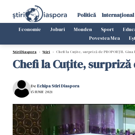
Politică
Internațional
Economie
Joburi
Monden
Sport
Educ
Povestea Mea
Eș
StiriDiaspora
›
Știri
›
Chefi la Cuțite, surpriză de PROPORȚII. Gina Pi
Chefi la Cuțite, surpriză
De
Echipa Stiri Diaspora
15 IUNIE 2021