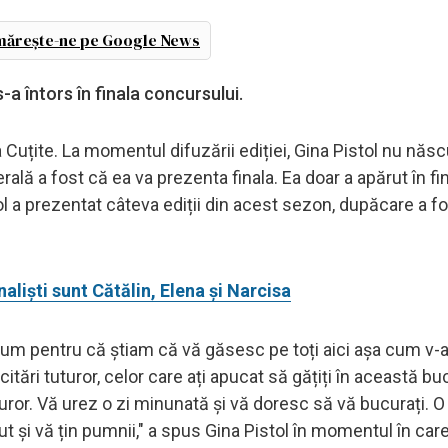
ărește-ne pe Google News
s-a întors în finala concursului.
la Cuțite. La momentul difuzării ediției, Gina Pistol nu năs
ală a fost că ea va prezenta finala. Ea doar a apărut în fi
l a prezentat câteva ediții din acest sezon, dupăcare a f
inaliști sunt Cătălin, Elena și Narcisa
 acum pentru că știam că vă găsesc pe toți aici așa cum v-
itări tuturor, celor care ați apucat să gățiți în această buc
turor. Vă urez o zi minunată și vă doresc să vă bucurați. O
t și vă țin pumnii," a spus Gina Pistol în momentul în care