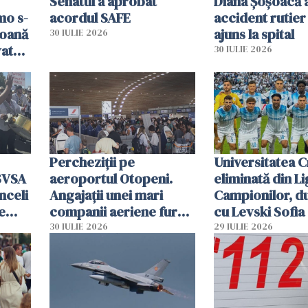
Senatul a aprobat
Diana Șoșoacă a
mo s-
acordul SAFE
accident rutier 
soană
ajuns la spital
30 IULIE 2026
vat
30 IULIE 2026
Percheziții pe
Universitatea C
SVSA
aeroportul Otopeni.
eliminată din Li
nceli
Angajații unei mari
Campionilor, d
e
companii aeriene furau
cu Levski Sofia
parfumuri, ceasuri și
30 IULIE 2026
29 IULIE 2026
mâncarea destinată
vânzării