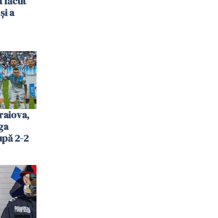
 făcut
și a
raiova,
ga
upă 2-2