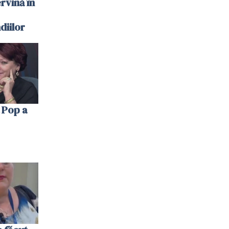
ervină în
diilor
 Pop a