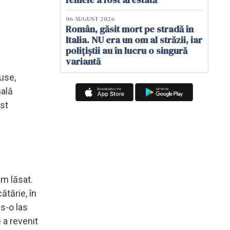
06 AUGUST 2026
Român, găsit mort pe stradă în
Italia. NU era un om al străzii, iar
polițiștii au în lucru o singură
variantă
cuse,
nală
ost
am lăsat.
ătărie, în
 s-o las
 a revenit