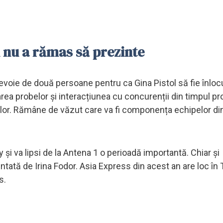
ol nu a rămas să prezinte
evoie de două persoane pentru ca Gina Pistol să fie înlocu
rea probelor și interacțiunea cu concurenții din timpul pro
ilor. Rămâne de văzut care va fi componența echipelor di
și va lipsi de la Antena 1 o perioadă importantă. Chiar și
ată de Irina Fodor. Asia Express din acest an are loc în T
s.