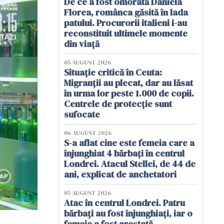
De ce a fost omorâtă Daniela
Florea, românca găsită în lada
patului. Procurorii italieni i-au
reconstituit ultimele momente
din viață
05 AUGUST 2026
Situație critică în Ceuta:
Migranții au plecat, dar au lăsat
în urma lor peste 1.000 de copii.
Centrele de protecție sunt
sufocate
06 AUGUST 2026
S-a aflat cine este femeia care a
înjunghiat 4 bărbați în centrul
Londrei. Atacul Stellei, de 44 de
ani, explicat de anchetatori
05 AUGUST 2026
Atac în centrul Londrei. Patru
bărbați au fost înjunghiați, iar o
femeie a fost arestată