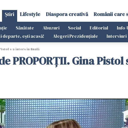
Știri
Lifestyle
Diaspora creativă
Românii care 
ație
Sănătate
Abuzuri
Social
Editorial
Info-
ti departe, ești acasă!
Alegeri Prezidențiale
Interviuri
stol s-a întors în finală
 de PROPORȚII. Gina Pistol s