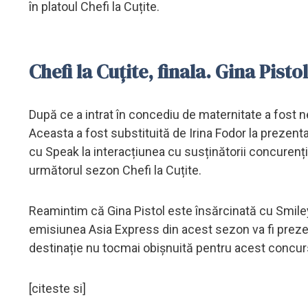
în platoul Chefi la Cuțite.
Chefi la Cuțite, finala. Gina Pist
După ce a intrat în concediu de maternitate a fost n
Aceasta a fost substituită de Irina Fodor la prezenta
cu Speak la interacțiunea cu susținătorii concurenț
următorul sezon Chefi la Cuțite.
Reamintim că Gina Pistol este însărcinată cu Smiley 
emisiunea Asia Express din acest sezon va fi prezent
destinație nu tocmai obișnuită pentru acest concur
[citeste si]