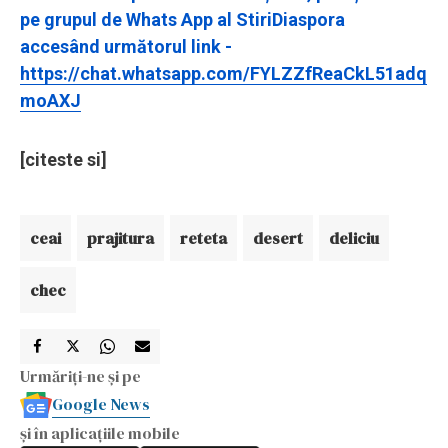
pe grupul de Whats App al StiriDiaspora
accesând următorul link -
https://chat.whatsapp.com/FYLZZfReaCkL51adq
moAXJ
[citeste si]
ceai
prajitura
reteta
desert
deliciu
chec
Urmăriți-ne și pe
Google News
și în aplicațiile mobile