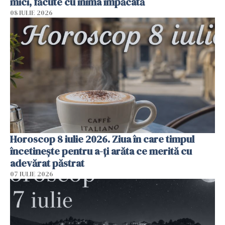
mici, făcute cu inima împăcată
08 IULIE 2026
Horoscop 8 iulie 2026. Ziua în care timpul
încetinește pentru a-ți arăta ce merită cu
adevărat păstrat
07 IULIE 2026