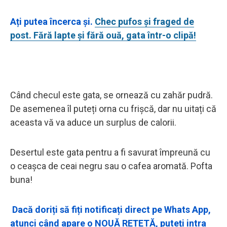
Ați putea încerca și.
Chec pufos și fraged de
post. Fără lapte și fără ouă, gata într-o clipă!
Când checul este gata, se ornează cu zahăr pudră.
De asemenea îl puteți orna cu frișcă, dar nu uitați că
aceasta vă va aduce un surplus de calorii.
Desertul este gata pentru a fi savurat împreună cu
o ceașca de ceai negru sau o cafea aromată. Pofta
buna!
Dacă doriți să fiți notificați direct pe Whats App,
atunci când apare o NOUĂ REȚETĂ, puteți intra