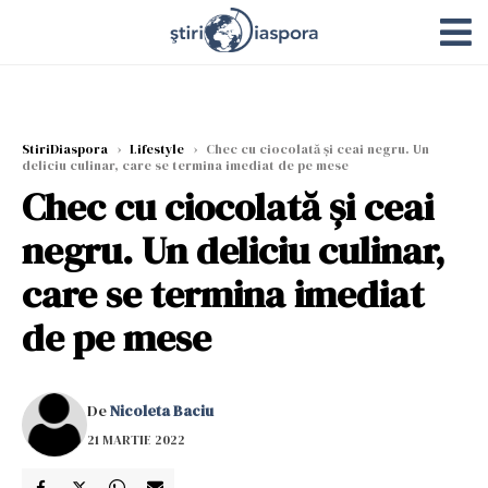
StiriDiaspora
›
Lifestyle
›
Chec cu ciocolată și ceai negru. Un
deliciu culinar, care se termina imediat de pe mese
Chec cu ciocolată și ceai
negru. Un deliciu culinar,
care se termina imediat
de pe mese
De
Nicoleta Baciu
21 MARTIE 2022