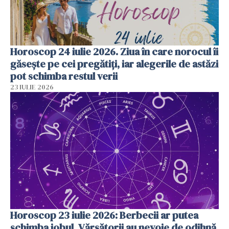
Horoscop 24 iulie 2026. Ziua în care norocul îi
găsește pe cei pregătiți, iar alegerile de astăzi
pot schimba restul verii
23 IULIE 2026
Horoscop 23 iulie 2026: Berbecii ar putea
schimba jobul, Vărsătorii au nevoie de odihnă