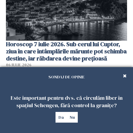
Horoscop 7 iulie 2026. Sub cerul lui Cuptor,
ziua în care întâmplările mărunte pot schimba
destine, iar răbdarea devine prețioasă
06 IULIE 2026
SONDAJ DE OPINIE
Este important pentru dvs. că circulăm liber în
spațiul Schengen, fără control la granițe?
Da
Nu