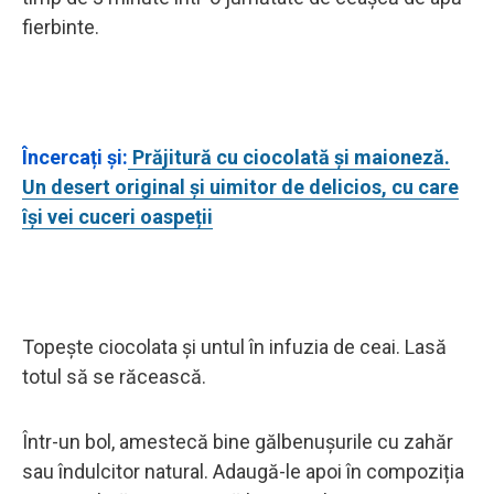
fierbinte.
Încercați și:
Prăjitură cu ciocolată și maioneză.
Un desert original și uimitor de delicios, cu care
își vei cuceri oaspeții
Topește ciocolata și untul în infuzia de ceai. Lasă
totul să se răcească.
Într-un bol, amestecă bine gălbenușurile cu zahăr
sau îndulcitor natural. Adaugă-le apoi în compoziția