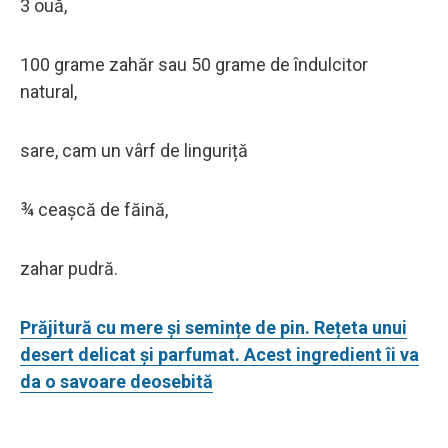
3 ouă,
100 grame zahăr sau 50 grame de îndulcitor
natural,
sare, cam un vârf de linguriță
¾ ceașcă de făină,
zahar pudră.
Prăjitură cu mere și semințe de pin. Rețeta unui
desert delicat și parfumat. Acest ingredient îi va
da o savoare deosebită