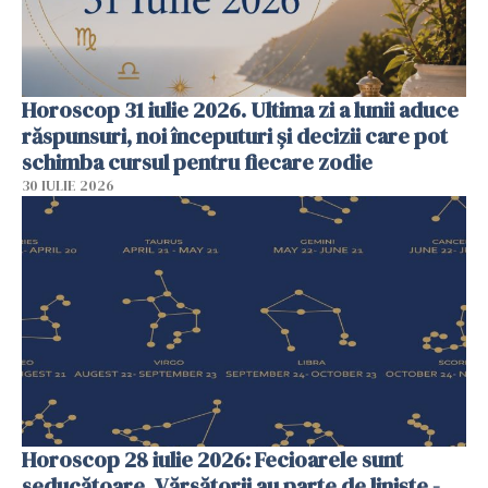
Horoscop 31 iulie 2026. Ultima zi a lunii aduce
răspunsuri, noi începuturi și decizii care pot
schimba cursul pentru fiecare zodie
30 IULIE 2026
Horoscop 28 iulie 2026: Fecioarele sunt
seducătoare, Vărsătorii au parte de liniște -