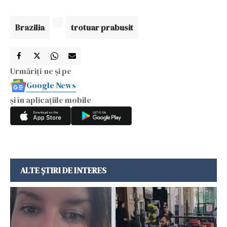
Brazilia
trotuar prabusit
Urmăriți-ne și pe
Google News
și în aplicațiile mobile
ALTE ȘTIRI DE INTERES