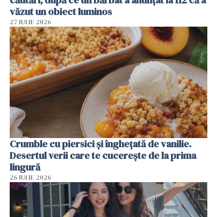
căutări, după ce un bărbat a anunțat la 112 că a
văzut un obiect luminos
27 IULIE 2026
Crumble cu piersici și înghețată de vanilie.
Desertul verii care te cucerește de la prima
lingură
26 IULIE 2026