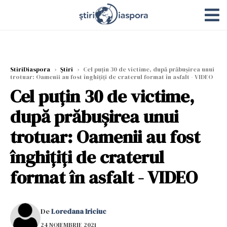
StiriDiaspora
›
Știri
›
Cel puțin 30 de victime, după prăbușirea unui
trotuar: Oamenii au fost înghiţiţi de craterul format în asfalt - VIDEO
Cel puțin 30 de victime,
după prăbușirea unui
trotuar: Oamenii au fost
înghiţiţi de craterul
format în asfalt - VIDEO
De
Loredana Iriciuc
24 NOIEMBRIE 2021