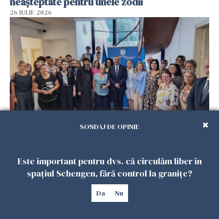
neașteptate pentru unele zodii
26 IULIE 2026
SONDAJ DE OPINIE
Accidente, spitalizare sau alte urgențe?
Consulatul României la Roma promite
intervenții în doar 24 de ore
Este important pentru dvs. că circulăm liber în
26 IULIE 2026
spațiul Schengen, fără control la granițe?
Da
Nu