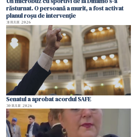
Un microbuz cu sportivi de la Dinamo s-a
răsturnat. O persoană a murit, a fost activat
planul roșu de intervenție
31 IULIE 2026
Senatul a aprobat acordul SAFE
30 IULIE 2026