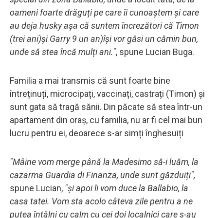
oameni foarte drăguți pe care îi cunoaștem și care
au deja husky așa că suntem încrezători că Timon
(trei ani)și Garry 9 un an)își vor găsi un cămin bun,
unde să stea încă mulți ani."
, spune Lucian Buga.
Familia a mai transmis că sunt foarte bine
întreținuți, microcipați, vaccinați, castrați (Timon) și
sunt gata să tragă sănii. Din păcate să stea într-un
apartament din oraș, cu familia, nu ar fi cel mai bun
lucru pentru ei, deoarece s-ar simți înghesuiți
"Mâine vom merge până la Madesimo să-i luăm, la
cazarma Guardia di Finanza, unde sunt găzduiți",
spune Lucian,
"și apoi îi vom duce la Ballabio, la
casa tatei. Vom sta acolo câteva zile pentru a ne
putea întâlni cu calm cu cei doi localnici care s-au