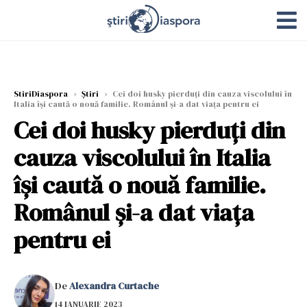
StiriDiaspora
›
Știri
›
Cei doi husky pierduți din cauza viscolului în
Italia își caută o nouă familie. Românul și-a dat viața pentru ei
Cei doi husky pierduți din
cauza viscolului în Italia
își caută o nouă familie.
Românul și-a dat viața
pentru ei
De
Alexandra Curtache
14 IANUARIE 2023