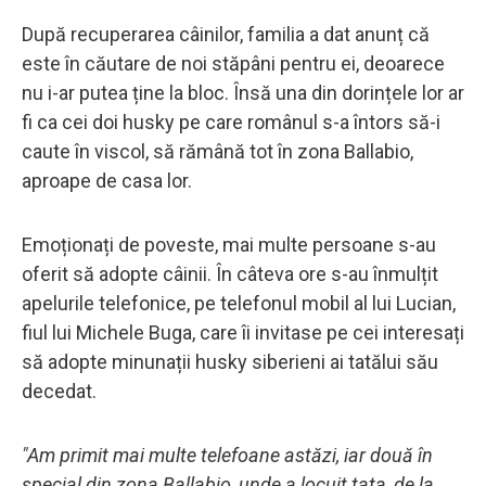
După recuperarea câinilor, familia a dat anunț că
este în căutare de noi stăpâni pentru ei, deoarece
nu i-ar putea ține la bloc. Însă una din dorințele lor ar
fi ca cei doi husky pe care românul s-a întors să-i
caute în viscol, să rămână tot în zona Ballabio,
aproape de casa lor.
Emoționați de poveste, mai multe persoane s-au
oferit să adopte câinii. În câteva ore s-au înmulțit
apelurile telefonice, pe telefonul mobil al lui Lucian,
fiul lui Michele Buga, care îi invitase pe cei interesați
să adopte minunații husky siberieni ai tatălui său
decedat.
"Am primit mai multe telefoane astăzi, iar două în
special din zona Ballabio, unde a locuit tata, de la