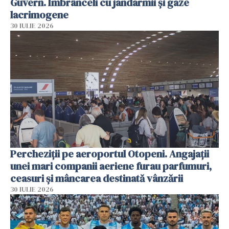
Guvern. Îmbrânceli cu jandarmii și gaze
lacrimogene
30 IULIE 2026
Percheziții pe aeroportul Otopeni. Angajații
unei mari companii aeriene furau parfumuri,
ceasuri și mâncarea destinată vânzării
30 IULIE 2026