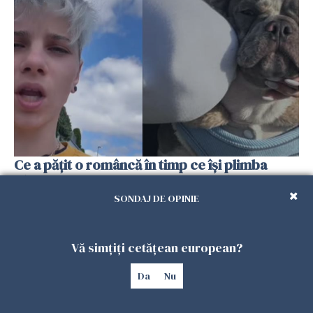
Ce a pățit o româncă în timp ce își plimba
câinele în Germania. Mesajul ei a stârnit
dezbateri aprinse
SONDAJ DE OPINIE
25 IULIE 2026
Vă simțiți cetățean european?
Da
Nu